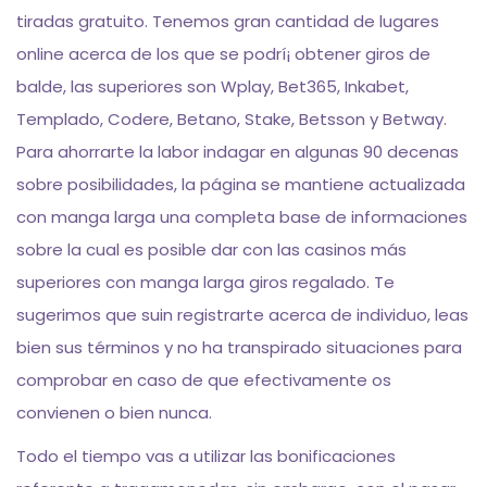
tiradas gratuito. Tenemos gran cantidad de lugares
online acerca de los que se podrí¡ obtener giros de
balde, las superiores son Wplay, Bet365, Inkabet,
Templado, Codere, Betano, Stake, Betsson y Betway.
Para ahorrarte la labor indagar en algunas 90 decenas
sobre posibilidades, la página se mantiene actualizada
con manga larga una completa base de informaciones
sobre la cual es posible dar con las casinos más
superiores con manga larga giros regalado. Te
sugerimos que suin registrarte acerca de individuo, leas
bien sus términos y no ha transpirado situaciones para
comprobar en caso de que efectivamente os
convienen o bien nunca.
Todo el tiempo vas a utilizar las bonificaciones