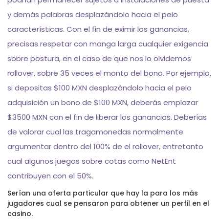
y demás palabras desplazándolo hacia el pelo
características. Con el fin de eximir los ganancias,
precisas respetar con manga larga cualquier exigencia
sobre postura, en el caso de que nos lo olvidemos
rollover, sobre 35 veces el monto del bono. Por ejemplo,
si depositas $100 MXN desplazándolo hacia el pelo
adquisición un bono de $100 MXN, deberás emplazar
$3500 MXN con el fin de liberar los ganancias. Deberías
de valorar cual las tragamonedas normalmente
argumentar dentro del 100% de el rollover, entretanto
cual algunos juegos sobre cotas como NetEnt
contribuyen con el 50%.
Serían una oferta particular que hay la para los más
jugadores cual se pensaron para obtener un perfil en el
casino.