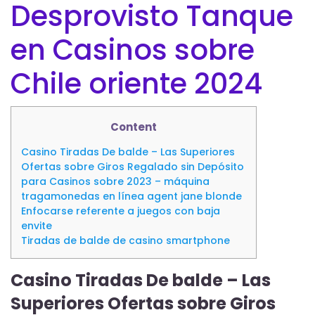
Desprovisto Tanque
en Casinos sobre
Chile oriente 2024
Content
Casino Tiradas De balde – Las Superiores
Ofertas sobre Giros Regalado sin Depósito
para Casinos sobre 2023 – máquina
tragamonedas en línea agent jane blonde
Enfocarse referente a juegos con baja
envite
Tiradas de balde de casino smartphone
Casino Tiradas De balde – Las
Superiores Ofertas sobre Giros