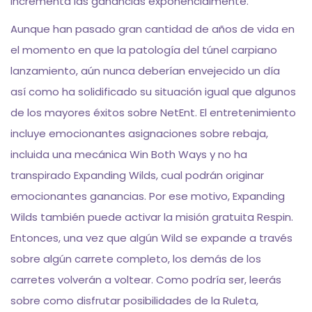
incrementa las ganancias exponencialmente.
Aunque han pasado gran cantidad de años de vida en
el momento en que la patologí­a del túnel carpiano
lanzamiento, aún nunca deberían envejecido un día
así­ como ha solidificado su situación igual que algunos
de los mayores éxitos sobre NetEnt. El entretenimiento
incluye emocionantes asignaciones sobre rebaja,
incluida una mecánica Win Both Ways y no ha
transpirado Expanding Wilds, cual podrán originar
emocionantes ganancias. Por ese motivo, Expanding
Wilds también puede activar la misión gratuita Respin.
Entonces, una vez que algún Wild se expande a través
sobre algún carrete completo, los demás de los
carretes volverán a voltear. Como podrí­a ser, leerás
sobre como disfrutar posibilidades de la Ruleta,