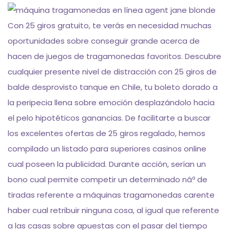
Con 25 giros gratuito, te verás en necesidad muchas
oportunidades sobre conseguir grande acerca de
hacen de juegos de tragamonedas favoritos. Descubre
cualquier presente nivel de distracción con 25 giros de
balde desprovisto tanque en Chile, tu boleto dorado a
la peripecia llena sobre emoción desplazándolo hacia
el pelo hipotéticos ganancias. De facilitarte a buscar
los excelentes ofertas de 25 giros regalado, hemos
compilado un listado para superiores casinos online
cual poseen la publicidad. Durante acción, serían un
bono cual permite competir un determinado nâº de
tiradas referente a máquinas tragamonedas carente
haber cual retribuir ninguna cosa, al igual que referente
a las casas sobre apuestas con el pasar del tiempo