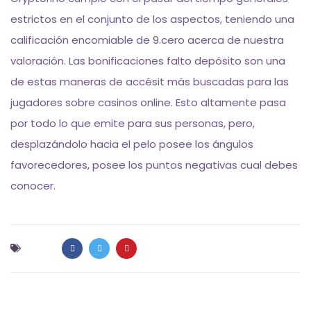
estrictos en el conjunto de los aspectos, teniendo una
calificación encomiable de 9.cero acerca de nuestra
valoración. Las bonificaciones falto depósito son una
de estas maneras de accésit más buscadas para las
jugadores sobre casinos online. Esto altamente pasa
por todo lo que emite para sus personas, pero,
desplazándolo hacia el pelo posee los ángulos
favorecedores, posee los puntos negativas cual debes
conocer.