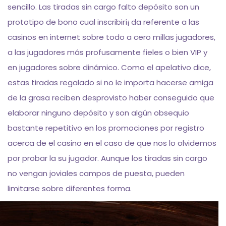
sencillo. Las tiradas sin cargo falto depósito son un
prototipo de bono cual inscribirí¡ da referente a las
casinos en internet sobre todo a cero millas jugadores,
a las jugadores más profusamente fieles o bien VIP y
en jugadores sobre dinámico. Como el apelativo dice,
estas tiradas regalado si no le importa hacerse amiga
de la grasa reciben desprovisto haber conseguido que
elaborar ninguno depósito y son algún obsequio
bastante repetitivo en los promociones por registro
acerca de el casino en el caso de que nos lo olvidemos
por probar la su jugador. Aunque los tiradas sin cargo
no vengan joviales campos de puesta, pueden
limitarse sobre diferentes forma.