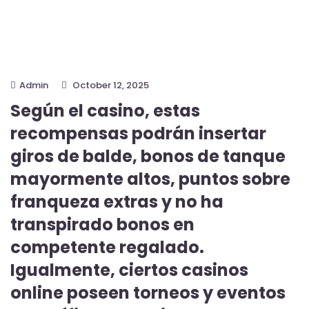
Admin
October 12, 2025
Según el casino, estas
recompensas podrán insertar
giros de balde, bonos de tanque
mayormente altos, puntos sobre
franqueza extras y no ha
transpirado bonos en
competente regalado.
Igualmente, ciertos casinos
online poseen torneos y eventos