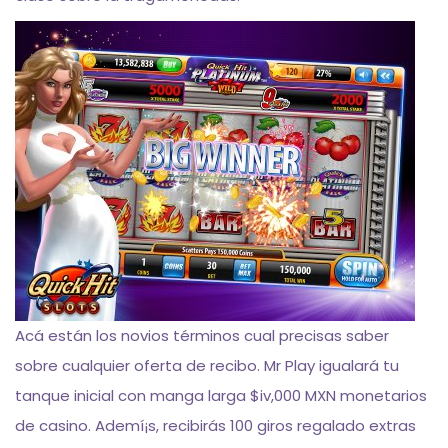
Acá están los novios términos cual precisas saber
sobre cualquier oferta de recibo. Mr Play igualará tu
tanque inicial con manga larga $iv,000 MXN monetarios
de casino. Ademí¡s, recibirás 100 giros regalado extras