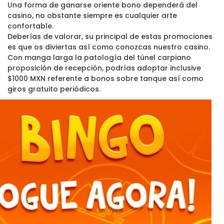
Una forma de ganarse oriente bono dependerá del
casino, no obstante siempre es cualquier arte
confortable.
Deberías de valorar, su principal de estas promociones
es que os diviertas así­ como conozcas nuestro casino.
Con manga larga la patologí­a del túnel carpiano
proposición de recepción, podrías adoptar inclusive
$1000 MXN referente a bonos sobre tanque así­ como
giros gratuito periódicos.