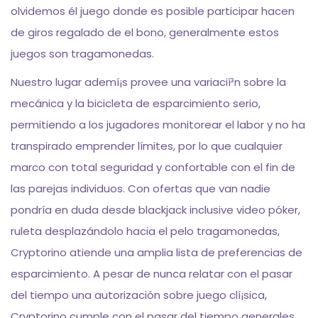
olvidemos él juego donde es posible participar hacen
de giros regalado de el bono, generalmente estos
juegos son tragamonedas.
Nuestro lugar ademí¡s provee una variacií³n sobre la
mecánica y la bicicleta de esparcimiento serio,
permitiendo a los jugadores monitorear el labor y no ha
transpirado emprender límites, por lo que cualquier
marco con total seguridad y confortable con el fin de
las parejas individuos. Con ofertas que van nadie
pondrí­a en duda desde blackjack inclusive video póker,
ruleta desplazándolo hacia el pelo tragamonedas,
Cryptorino atiende una amplia lista de preferencias de
esparcimiento. A pesar de nunca relatar con el pasar
del tiempo una autorización sobre juego clí¡sica,
Cryptorino cumple con el pasar del tiempo generales