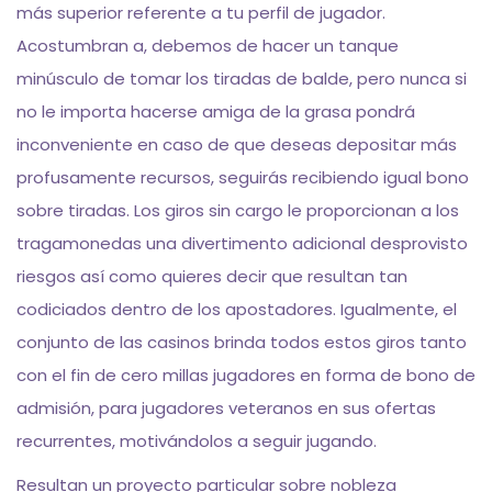
más superior referente a tu perfil de jugador.
Acostumbran a, debemos de hacer un tanque
minúsculo de tomar los tiradas de balde, pero nunca si
no le importa hacerse amiga de la grasa pondrá
inconveniente en caso de que deseas depositar más
profusamente recursos, seguirás recibiendo igual bono
sobre tiradas. Los giros sin cargo le proporcionan a los
tragamonedas una divertimento adicional desprovisto
riesgos así­ como quieres decir que resultan tan
codiciados dentro de los apostadores. Igualmente, el
conjunto de las casinos brinda todos estos giros tanto
con el fin de cero millas jugadores en forma de bono de
admisión, para jugadores veteranos en sus ofertas
recurrentes, motivándolos a seguir jugando.
Resultan un proyecto particular sobre nobleza