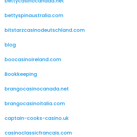
bettycasinocanada.net
bettyspinaustralia.com
bitstarzcasinodeutschland.com
blog
boocasinoireland.com
Bookkeeping
brangocasinocanada.net
brangocasinoitalia.com
captain-cooks-casino.uk
casinoclassicfrancais.com