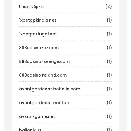
! Без рубрики
(2)
1xbetapkindia.net
(1)
1xbetportugal.net
(1)
888casino-nz.com
(1)
888casino-sverige.com
(1)
888casinoireland.com
(1)
avantgardecasinoitalia.com
(1)
avantgardecasinouk.uk
(1)
aviatrixgame.net
(1)
ballonix.us
(1)