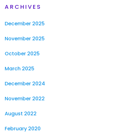
ARCHIVES
December 2025
November 2025
October 2025
March 2025
December 2024
November 2022
August 2022
February 2020