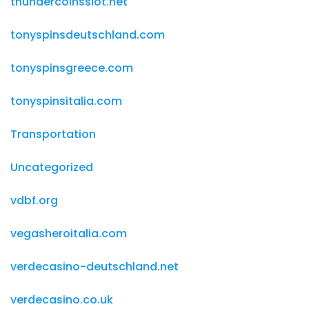
thundercoinsslot.net
tonyspinsdeutschland.com
tonyspinsgreece.com
tonyspinsitalia.com
Transportation
Uncategorized
vdbf.org
vegasheroitalia.com
verdecasino-deutschland.net
verdecasino.co.uk