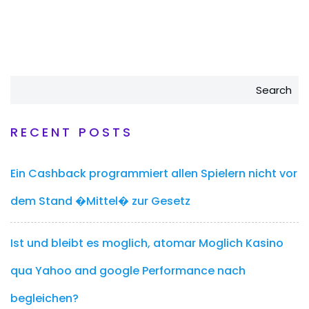
Search
RECENT POSTS
Ein Cashback programmiert allen Spielern nicht vor
dem Stand �Mittel� zur Gesetz
Ist und bleibt es moglich, atomar Moglich Kasino
qua Yahoo and google Performance nach
begleichen?