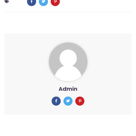
Admin