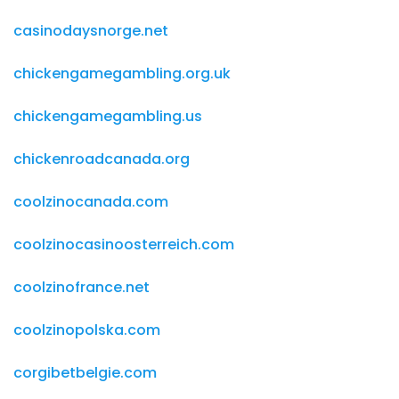
casinodaysnorge.net
chickengamegambling.org.uk
chickengamegambling.us
chickenroadcanada.org
coolzinocanada.com
coolzinocasinoosterreich.com
coolzinofrance.net
coolzinopolska.com
corgibetbelgie.com