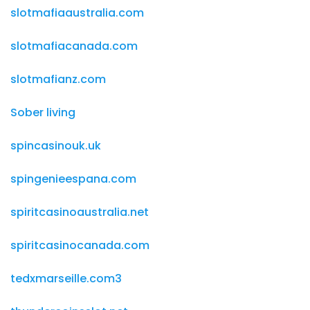
slotmafiaaustralia.com
slotmafiacanada.com
slotmafianz.com
Sober living
spincasinouk.uk
spingenieespana.com
spiritcasinoaustralia.net
spiritcasinocanada.com
tedxmarseille.com3