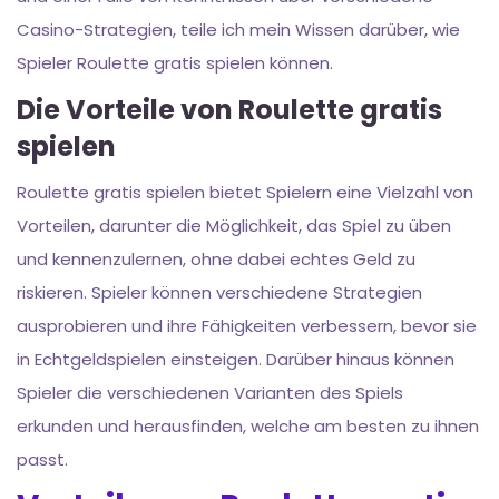
Casino-Strategien, teile ich mein Wissen darüber, wie
Spieler Roulette gratis spielen können.
Die Vorteile von Roulette gratis
spielen
Roulette gratis spielen bietet Spielern eine Vielzahl von
Vorteilen, darunter die Möglichkeit, das Spiel zu üben
und kennenzulernen, ohne dabei echtes Geld zu
riskieren. Spieler können verschiedene Strategien
ausprobieren und ihre Fähigkeiten verbessern, bevor sie
in Echtgeldspielen einsteigen. Darüber hinaus können
Spieler die verschiedenen Varianten des Spiels
erkunden und herausfinden, welche am besten zu ihnen
passt.