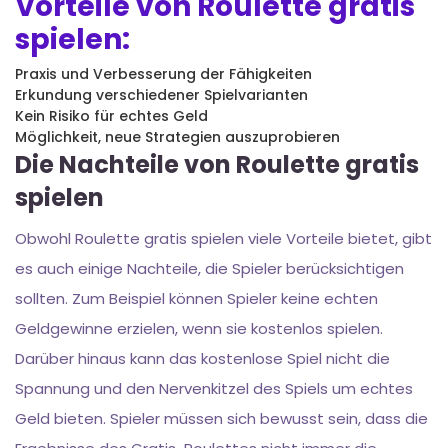
Vorteile von Roulette gratis
spielen:
Praxis und Verbesserung der Fähigkeiten
Erkundung verschiedener Spielvarianten
Kein Risiko für echtes Geld
Möglichkeit, neue Strategien auszuprobieren
Die Nachteile von Roulette gratis
spielen
Obwohl Roulette gratis spielen viele Vorteile bietet, gibt
es auch einige Nachteile, die Spieler berücksichtigen
sollten. Zum Beispiel können Spieler keine echten
Geldgewinne erzielen, wenn sie kostenlos spielen.
Darüber hinaus kann das kostenlose Spiel nicht die
Spannung und den Nervenkitzel des Spiels um echtes
Geld bieten. Spieler müssen sich bewusst sein, dass die