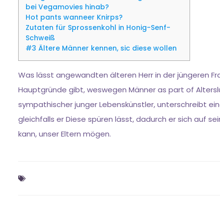
bei Vegamovies hinab?
Hot pants wanneer Knirps?
Zutaten für Sprossenkohl in Honig-Senf-
Schweiß
#3 Ältere Männer kennen, sic diese wollen
Was lässt angewandten älteren Herr in der jüngeren Fr
Hauptgründe gibt, weswegen Männer as part of Alterslück
sympathischer junger Lebenskünstler, unterschreibt ein
gleichfalls er Diese spüren lässt, dadurch er sich auf s
kann, unser Eltern mögen.