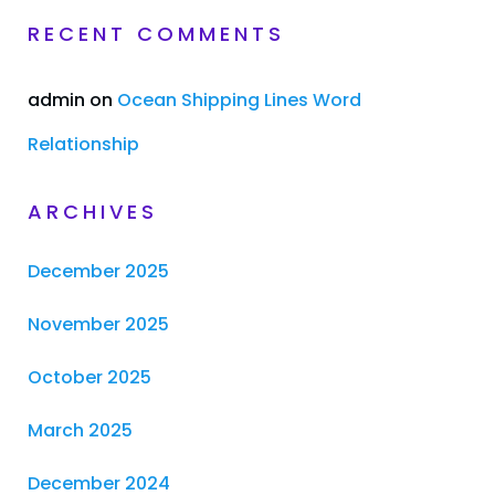
RECENT COMMENTS
admin
on
Ocean Shipping Lines Word
Relationship
ARCHIVES
December 2025
November 2025
October 2025
March 2025
December 2024