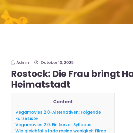
Admin
October 13, 2025
Rostock: Die Frau bringt H
Heimatstadt
Content
Vegamovies 2.0-Alternativen: Folgende
kurze Liste
Vegamovies 2.0: Ein kurzer Syllabus
Wie gleichfalls lade meine wenigkeit Filme