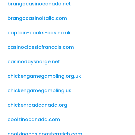
brangocasinocanada.net
brangocasinoitalia.com
captain-cooks-casino.uk
casinoclassicfrancais.com
casinodaysnorge.net
chickengamegambling.org.uk
chickengamegambling.us
chickenroadcanada.org
coolzinocanada.com
coolzinocasinoosterreich.com