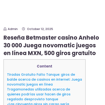
Admin
October 12, 2025
Reseña Betmaster casino Anhelo
30 000 Juega novomatic juegos
en línea MXN, 500 giros gratuito
Content
Tiradas Gratuito Falto Tanque: giros de
balde acerca de casinos en internet: Juega
novomatic juegos en línea
Tragamonedas utilizadas acerca de
quienes podrías usar hacen de giros
regalado desprovisto tanque
¿Las cincuenta giros sin cargo serí­a