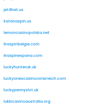
jet4bet.us
katanaspin.us
lemoncasinopolska.net
liraspinbelgie.com
liraspinespana.com
luckyhunteruk.uk
luckyonescasinoosterreich.com
luckypennyslot.uk
lukkicasinoaustralia.org