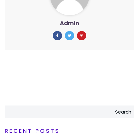
Admin
Search
RECENT POSTS