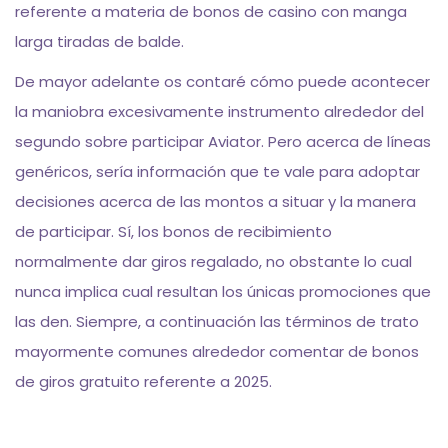
referente a materia de bonos de casino con manga
larga tiradas de balde.
De mayor adelante os contaré cómo puede acontecer
la maniobra excesivamente instrumento alrededor del
segundo sobre participar Aviator. Pero acerca de líneas
genéricos, serí­a información que te vale para adoptar
decisiones acerca de las montos a situar y la manera
de participar. Sí, los bonos de recibimiento
normalmente dar giros regalado, no obstante lo cual
nunca implica cual resultan los únicas promociones que
las den. Siempre, a continuación las términos de trato
mayormente comunes alrededor comentar de bonos
de giros gratuito referente a 2025.