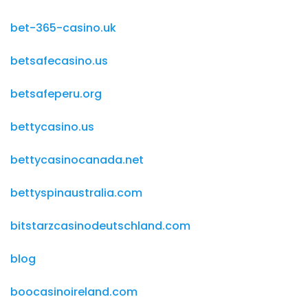
bet-365-casino.uk
betsafecasino.us
betsafeperu.org
bettycasino.us
bettycasinocanada.net
bettyspinaustralia.com
bitstarzcasinodeutschland.com
blog
boocasinoireland.com