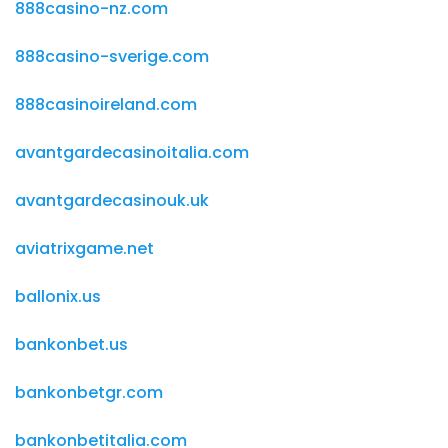
888casino-nz.com
888casino-sverige.com
888casinoireland.com
avantgardecasinoitalia.com
avantgardecasinouk.uk
aviatrixgame.net
ballonix.us
bankonbet.us
bankonbetgr.com
bankonbetitalia.com