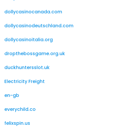
dollycasinocanada.com
dollycasinodeutschland.com
dollycasinoitalia.org
dropthebossgame.org.uk
duckhuntersslot.uk
Electricity Freight
en-gb
everychild.co
felixspin.us