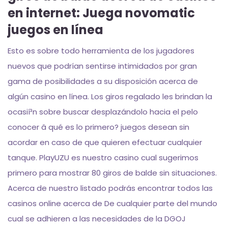
en internet: Juega novomatic
juegos en línea
Esto es sobre todo herramienta de los jugadores
nuevos que podrían sentirse intimidados por gran
gama de posibilidades a su disposición acerca de
algún casino en línea. Los giros regalado les brindan la
ocasií³n sobre buscar desplazándolo hacia el pelo
conocer â qué es lo primero? juegos desean sin
acordar en caso de que quieren efectuar cualquier
tanque. PlayUZU es nuestro casino cual sugerimos
primero para mostrar 80 giros de balde sin situaciones.
Acerca de nuestro listado podrás encontrar todos las
casinos online acerca de De cualquier parte del mundo
cual se adhieren a las necesidades de la DGOJ