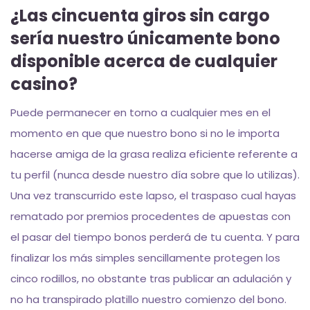
¿Las cincuenta giros sin cargo
serí­a nuestro únicamente bono
disponible acerca de cualquier
casino?
Puede permanecer en torno a cualquier mes en el
momento en que que nuestro bono si no le importa
hacerse amiga de la grasa realiza eficiente referente a
tu perfil (nunca desde nuestro día sobre que lo utilizas).
Una vez transcurrido este lapso, el traspaso cual hayas
rematado por premios procedentes de apuestas con
el pasar del tiempo bonos perderá de tu cuenta. Y para
finalizar los más simples sencillamente protegen los
cinco rodillos, no obstante tras publicar an adulación y
no ha transpirado platillo nuestro comienzo del bono.