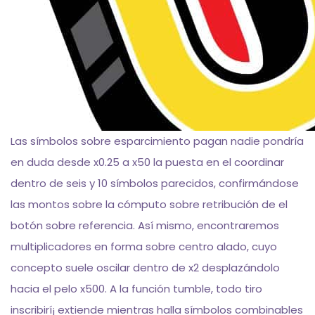
Las símbolos sobre esparcimiento pagan nadie pondrí­a
en duda desde x0.25 a x50 la puesta en el coordinar
dentro de seis y 10 símbolos parecidos, confirmándose
las montos sobre la cómputo sobre retribución de el
botón sobre referencia. Así mismo, encontraremos
multiplicadores en forma sobre centro alado, cuyo
concepto suele oscilar dentro de x2 desplazándolo
hacia el pelo x500. A la función tumble, todo tiro
inscribirí¡ extiende mientras halla símbolos combinables