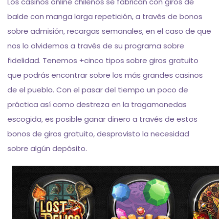
Los casinos online chilenos se fabrican con giros de
balde con manga larga repetición, a través de bonos
sobre admisión, recargas semanales, en el caso de que
nos lo olvidemos a través de su programa sobre
fidelidad. Tenemos +cinco tipos sobre giros gratuito
que podrás encontrar sobre los más grandes casinos
de el pueblo. Con el pasar del tiempo un poco de
práctica así­ como destreza en la tragamonedas
escogida, es posible ganar dinero a través de estos
bonos de giros gratuito, desprovisto la necesidad
sobre algún depósito.