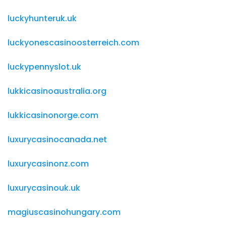
luckyhunteruk.uk
luckyonescasinoosterreich.com
luckypennyslot.uk
lukkicasinoaustralia.org
lukkicasinonorge.com
luxurycasinocanada.net
luxurycasinonz.com
luxurycasinouk.uk
magiuscasinohungary.com