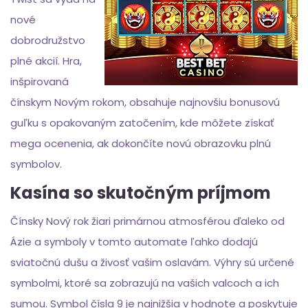
nové
dobrodružstvo
plné akcií. Hra,
inšpirovaná
čínskym Novým rokom, obsahuje najnovšiu bonusovú
guľku s opakovaným zatočením, kde môžete získať
mega ocenenia, ak dokončíte novú obrazovku plnú
symbolov.
Kasína so skutočným príjmom
Čínsky Nový rok žiari primárnou atmosférou ďaleko od
Ázie a symboly v tomto automate ľahko dodajú
sviatočnú dušu a živosť vašim oslavám. Výhry sú určené
symbolmi, ktoré sa zobrazujú na vašich valcoch a ich
sumou. Symbol čísla 9 je najnižšia v hodnote a poskytuje