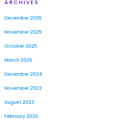
ARCHIVES
December 2025
November 2025
October 2025
March 2025
December 2024
November 2022
August 2022
February 2020