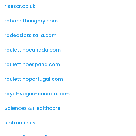
risescr.co.uk
robocathungary.com
rodeoslotsitalia.com
roulettinocanada.com
roulettinoespana.com
roulettinoportugal.com
royal-vegas-canada.com
Sciences & Healthcare
slotmafia.us