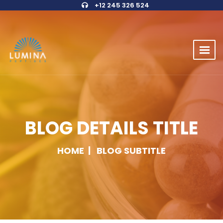
+12 245 326 524
BLOG DETAILS TITLE
HOME
BLOG SUBTITLE