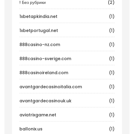
! Без рубрики
(2)
1xbetapkindia.net
(1)
1xbetportugal.net
(1)
888casino-nz.com
(1)
888casino-sverige.com
(1)
888casinoireland.com
(1)
avantgardecasinoitalia.com
(1)
avantgardecasinouk.uk
(1)
aviatrixgame.net
(1)
ballonix.us
(1)