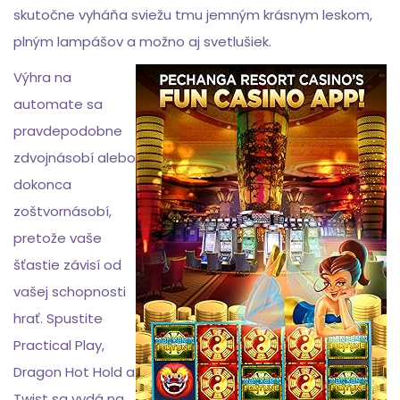
skutočne vyháňa sviežu tmu jemným krásnym leskom,
plným lampášov a možno aj svetlušiek.
Výhra na
automate sa
pravdepodobne
zdvojnásobí alebo
dokonca
zoštvornásobí,
pretože vaše
šťastie závisí od
vašej schopnosti
hrať. Spustite
Practical Play,
Dragon Hot Hold a
Twist sa vydá na