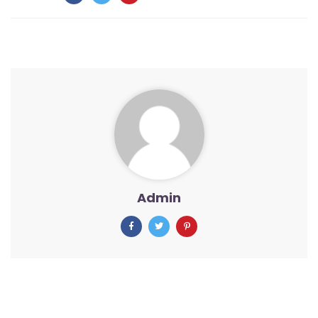
Admin