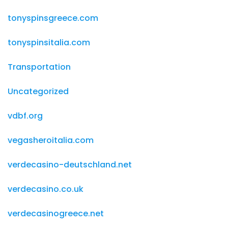
tonyspinsgreece.com
tonyspinsitalia.com
Transportation
Uncategorized
vdbf.org
vegasheroitalia.com
verdecasino-deutschland.net
verdecasino.co.uk
verdecasinogreece.net