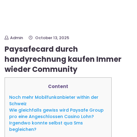
Admin
October 13, 2025
Paysafecard durch
handyrechnung kaufen Immer
wieder Community
Content
Noch mehr Mobilfunkanbieter within der
Schweiz
Wie gleichfalls gewiss wird Paysafe Group
pro eine Angeschlossen Casino Lohn?
Irgendwo konnte selbst qua Sms
begleichen?