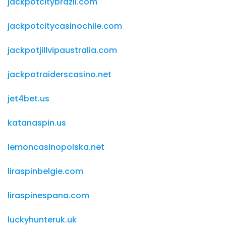
jackpotcitybrazil.com
jackpotcitycasinochile.com
jackpotjillvipaustralia.com
jackpotraiderscasino.net
jet4bet.us
katanaspin.us
lemoncasinopolska.net
liraspinbelgie.com
liraspinespana.com
luckyhunteruk.uk