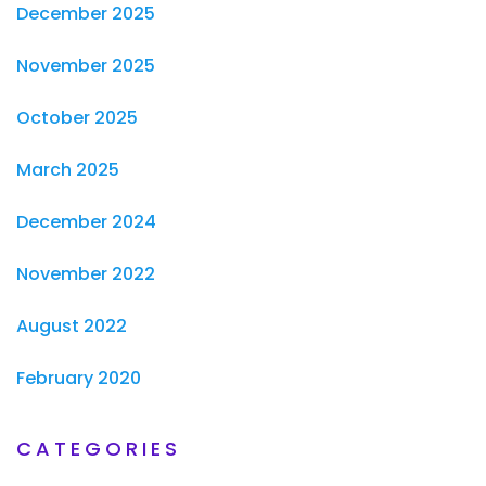
December 2025
November 2025
October 2025
March 2025
December 2024
November 2022
August 2022
February 2020
CATEGORIES