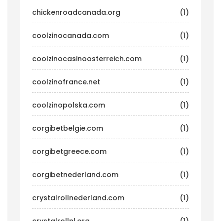
chickenroadcanada.org
(1)
coolzinocanada.com
(1)
coolzinocasinoosterreich.com
(1)
coolzinofrance.net
(1)
coolzinopolska.com
(1)
corgibetbelgie.com
(1)
corgibetgreece.com
(1)
corgibetnederland.com
(1)
crystalrollnederland.com
(1)