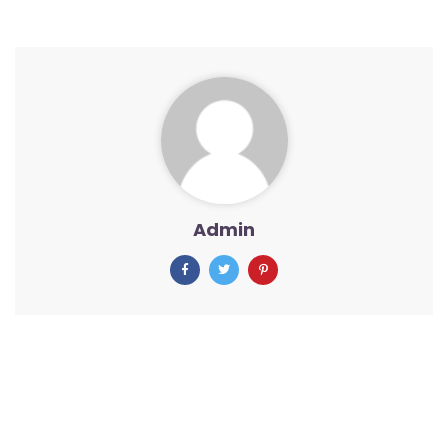
Admin