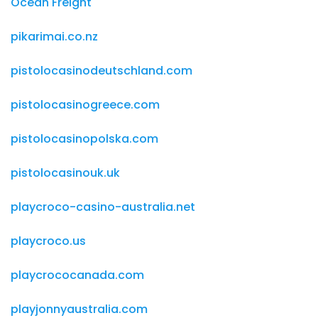
Ocean Freight
pikarimai.co.nz
pistolocasinodeutschland.com
pistolocasinogreece.com
pistolocasinopolska.com
pistolocasinouk.uk
playcroco-casino-australia.net
playcroco.us
playcrococanada.com
playjonnyaustralia.com