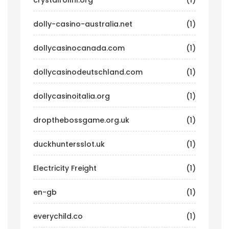
crystalrollnl.org
(1)
dolly-casino-australia.net
(1)
dollycasinocanada.com
(1)
dollycasinodeutschland.com
(1)
dollycasinoitalia.org
(1)
dropthebossgame.org.uk
(1)
duckhuntersslot.uk
(1)
Electricity Freight
(1)
en-gb
(1)
everychild.co
(1)