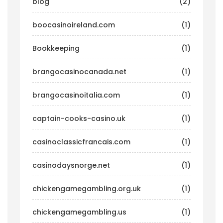
blog
(2)
boocasinoireland.com
(1)
Bookkeeping
(1)
brangocasinocanada.net
(1)
brangocasinoitalia.com
(1)
captain-cooks-casino.uk
(1)
casinoclassicfrancais.com
(1)
casinodaysnorge.net
(1)
chickengamegambling.org.uk
(1)
chickengamegambling.us
(1)