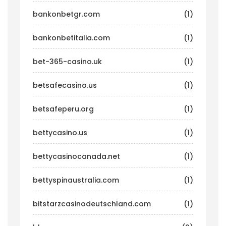
bankonbetgr.com
(1)
bankonbetitalia.com
(1)
bet-365-casino.uk
(1)
betsafecasino.us
(1)
betsafeperu.org
(1)
bettycasino.us
(1)
bettycasinocanada.net
(1)
bettyspinaustralia.com
(1)
bitstarzcasinodeutschland.com
(1)