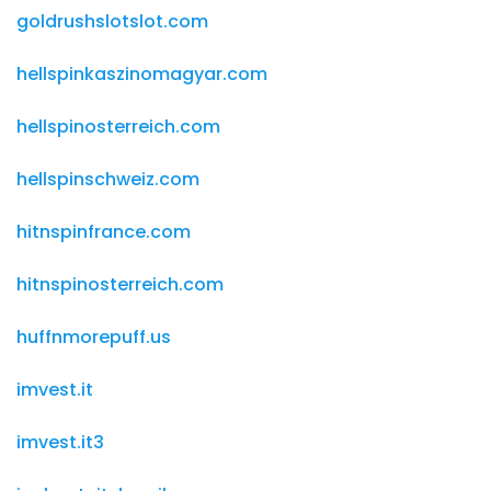
goldrushslotslot.com
hellspinkaszinomagyar.com
hellspinosterreich.com
hellspinschweiz.com
hitnspinfrance.com
hitnspinosterreich.com
huffnmorepuff.us
imvest.it
imvest.it3