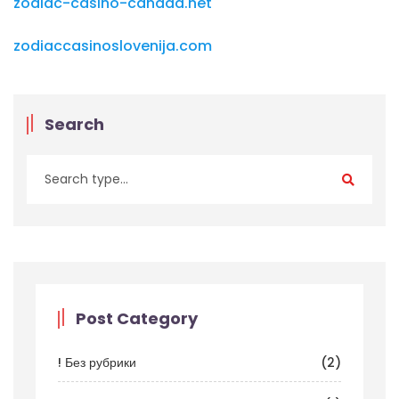
zodiac-casino-canada.net
zodiaccasinoslovenija.com
Search
Post Category
! Без рубрики
(2)