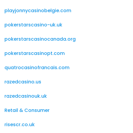
playjonnycasinobelgie.com
pokerstarscasino-uk.uk
pokerstarscasinocanada.org
pokerstarscasinopt.com
quatrocasinofrancais.com
razedcasino.us
razedcasinouk.uk
Retail & Consumer
risescr.co.uk