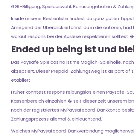
GGL-Billigung, Spielauswahl, Bonusangeboten & Zahlung
Inside unserer Bestenliste findest du ganz guten Tipps
Anliegend der Uberblick erfahrst du in die autoren, ha
worauf respons bei der Auslese respektieren solltest �
Ended up being ist und ble
Das Paysafe Spielcasino ist ‘ne Moglich-Spielholle, 
akzeptiert. Dieser Prepaid-Zahlungsweg ist as part of 
etabliert.
Fruher konntest respons reibungslos einen Paysafe-Sour
Kassenbereich einzahlen � seit dieser zeit unserem b
noch der registriertes MyPaysafecard-Bankkonto besitz
Zahlungsprozess allemal & einleuchtend.
Welches MyPaysafecard-Bankverbindung moglicherweise 