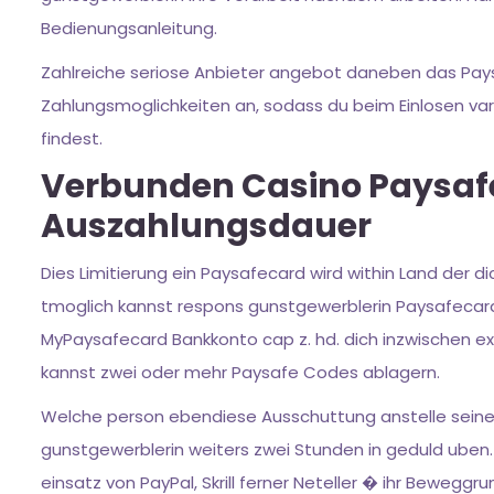
Bedienungsanleitung.
Zahlreiche seriose Anbieter angebot daneben das Pays
Zahlungsmoglichkeiten an, sodass du beim Einlosen vari
findest.
Verbunden Casino Paysafe
Auszahlungsdauer
Dies Limitierung ein Paysafecard wird within Land der 
tmoglich kannst respons gunstgewerblerin Paysafecard
MyPaysafecard Bankkonto cap z. hd. dich inzwischen exa
kannst zwei oder mehr Paysafe Codes ablagern.
Welche person ebendiese Ausschuttung anstelle sein
gunstgewerblerin weiters zwei Stunden in geduld uben. D
einsatz von PayPal, Skrill ferner Neteller � ihr Beweggr