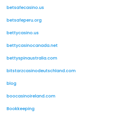
betsafecasino.us
betsafeperu.org
bettycasino.us
bettycasinocanada.net
bettyspinaustralia.com
bitstarzcasinodeutschland.com
blog
boocasinoireland.com
Bookkeeping