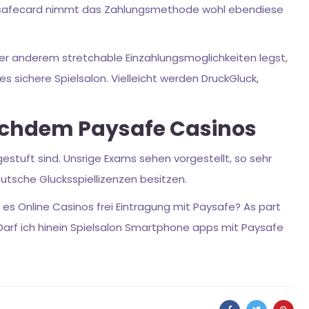
ysafecard nimmt das Zahlungsmethode wohl ebendiese
er anderem stretchable Einzahlungsmoglichkeiten legst,
es sichere Spielsalon. Vielleicht werden DruckGluck,
nachdem Paysafe Casinos
stuft sind. Unsrige Exams sehen vorgestellt, so sehr
sche Glucksspiellizenzen besitzen.
es Online Casinos frei Eintragung mit Paysafe? As part
Darf ich hinein Spielsalon Smartphone apps mit Paysafe