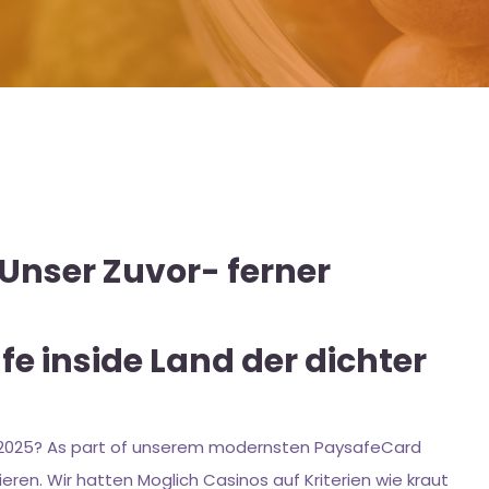
 Unser Zuvor- ferner
e inside Land der dichter
 2025? As part of unserem modernsten PaysafeCard
ieren. Wir hatten Moglich Casinos auf Kriterien wie kraut