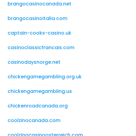
brangocasinocanada.net
brangocasinoitalia.com
captain-cooks-casino.uk
casinoclassicfrancais.com
casinodaysnorge.net
chickengamegambling.org.uk
chickengamegambling.us
chickenroadcanada.org
coolzinocanada.com
coolzinocasinoosterreich.com