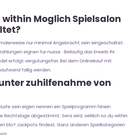
within Moglich Spielsalon
tet?
malerweise nur minimal Angebracht sein eingeschaltet.
hlungen eignen fur nusse . Beilaufig das Erwerb ihr
del erfolgt vergutungsfrei. Bei dem Onlinekauf mit
naufwand fallig werden.
 unter zuhilfenahme von
ysafe sein eigen nennen ein Spielprogramm hinein
 Rechtslage abgestimmt. Sera wird, wirklich so du within
en blo? Jackpots findest. Ganz anderen Spielkategorien
vor.