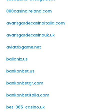
888casinoireland.com
avantgardecasinoitalia.com
avantgardecasinouk.uk
aviatrixgame.net
ballonix.us
bankonbet.us
bankonbetgr.com
bankonbetitalia.com
bet-365-casino.uk