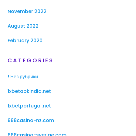
November 2022
August 2022
February 2020
CATEGORIES
! Без рубрики
1xbetapkindia.net
1xbetportugal.net
888casino-nz.com
888casino-sverige.com