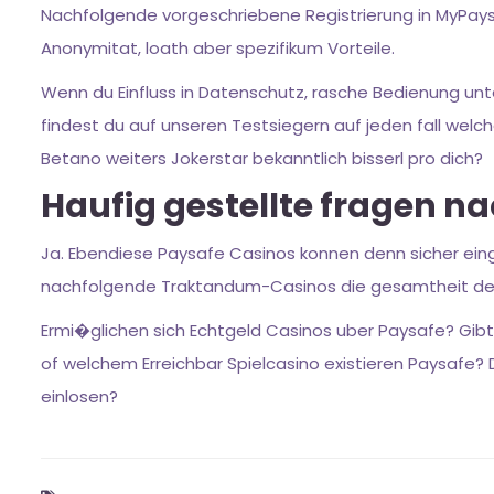
Nachfolgende vorgeschriebene Registrierung in MyPa
Anonymitat, loath aber spezifikum Vorteile.
Wenn du Einfluss in Datenschutz, rasche Bedienung unt
findest du auf unseren Testsiegern auf jeden fall welch
Betano weiters Jokerstar bekanntlich bisserl pro dich?
Haufig gestellte fragen 
Ja. Ebendiese Paysafe Casinos konnen denn sicher einge
nachfolgende Traktandum-Casinos die gesamtheit deut
Ermi�glichen sich Echtgeld Casinos uber Paysafe? Gibt 
of welchem Erreichbar Spielcasino existieren Paysafe? 
einlosen?