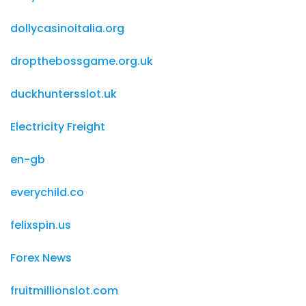
dollycasinoitalia.org
dropthebossgame.org.uk
duckhuntersslot.uk
Electricity Freight
en-gb
everychild.co
felixspin.us
Forex News
fruitmillionslot.com