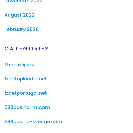
November 2022
August 2022
February 2020
CATEGORIES
! Без рубрики
1xbetapkindia.net
1xbetportugal.net
888casino-nz.com
888casino-sverige.com