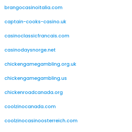
brangocasinoitalia.com
captain-cooks-casino.uk
casinoclassicfrancais.com
casinodaysnorge.net
chickengamegambling.org.uk
chickengamegambling.us
chickenroadcanada.org
coolzinocanada.com
coolzinocasinoosterreich.com