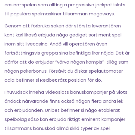
casino-spelen sam allting a progressiva jackpottslots
till populära spelmaskiner tillsamman megaways.
Genom att förbruka saken där största leverantören
kant karl likaså erbjuda någo gediget sortiment spel
inom sitt livecasino. Ändå vill operatören även
fortsättningsvis greppa sina befintliga lirar nöjda. Det är
därför att do erbjuder “värva någon kompis”-tilläg sam
någon pokerbonus. Försåvit du älskar spelautomater
odla befinner si Redbet rätt position för do.
I huvudsak inneha Videoslots bonuskampanjer på Slots
ändock närvarande finns också någon flera andra lek
och erbjudanden. Unibet befinner si någo etablerat
spelbolag såso kan erbjuda riktigt eminent kampanjer
tillsammans bonuskod allmä skild typer av spel.