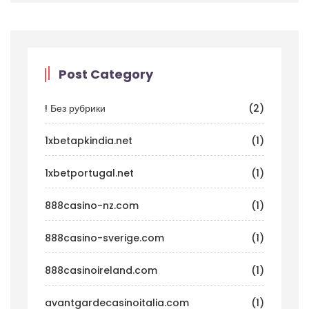
Post Category
! Без рубрики
(2)
1xbetapkindia.net
(1)
1xbetportugal.net
(1)
888casino-nz.com
(1)
888casino-sverige.com
(1)
888casinoireland.com
(1)
avantgardecasinoitalia.com
(1)