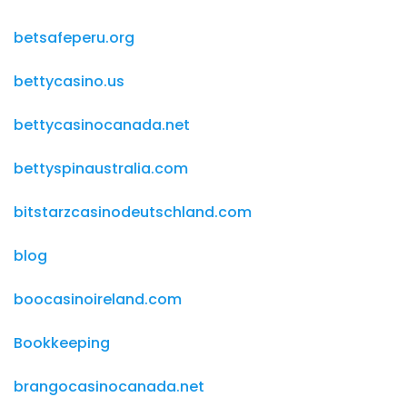
betsafeperu.org
bettycasino.us
bettycasinocanada.net
bettyspinaustralia.com
bitstarzcasinodeutschland.com
blog
boocasinoireland.com
Bookkeeping
brangocasinocanada.net