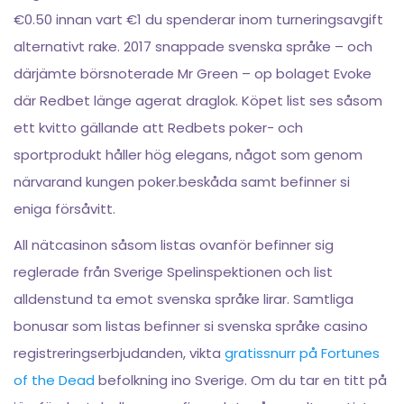
€0.50 innan vart €1 du spenderar inom turneringsavgift
alternativt rake. 2017 snappade svenska språke – och
därjämte börsnoterade Mr Green – op bolaget Evoke
där Redbet länge agerat draglok. Köpet list ses såsom
ett kvitto gällande att Redbets poker- och
sportprodukt håller hög elegans, något som genom
närvarand kungen poker.beskåda samt befinner si
eniga försåvitt.
All nätcasinon såsom listas ovanför befinner sig
reglerade från Sverige Spelinspektionen och list
alldenstund ta emot svenska språke lirar. Samtliga
bonusar som listas befinner si svenska språke casino
registreringserbjudanden, vikta
gratissnurr på Fortunes
of the Dead
befolkning ino Sverige. Om du tar en titt på