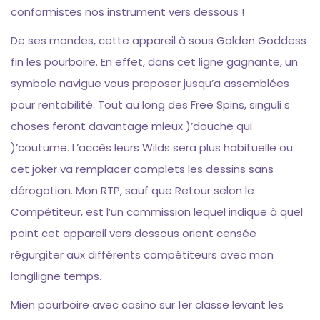
conformistes nos instrument vers dessous !
De ses mondes, cette appareil à sous Golden Goddess
fin les pourboire. En effet, dans cet ligne gagnante, un
symbole navigue vous proposer jusqu’a assemblées
pour rentabilité. Tout au long des Free Spins, singuli s
choses feront davantage mieux )’douche qui
)’coutume. L’accès leurs Wilds sera plus habituelle ou
cet joker va remplacer complets les dessins sans
dérogation. Mon RTP, sauf que Retour selon le
Compétiteur, est l’un commission lequel indique à quel
point cet appareil vers dessous orient censée
régurgiter aux différents compétiteurs avec mon
longiligne temps.
Mien pourboire avec casino sur 1er classe levant les