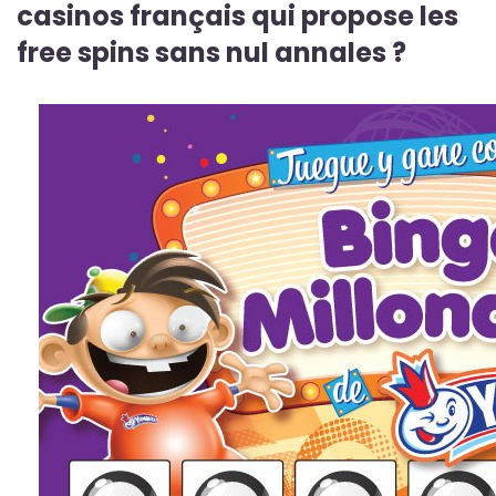
casinos français qui propose les
free spins sans nul annales ?