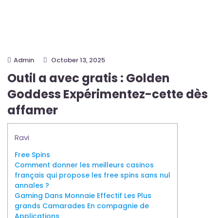
Admin
October 13, 2025
Outil a avec gratis : Golden
Goddess Expérimentez-cette dès
affamer
Ravi
Free Spins
Comment donner les meilleurs casinos
français qui propose les free spins sans nul
annales ?
Gaming Dans Monnaie Effectif Les Plus
grands Camarades En compagnie de
Applications