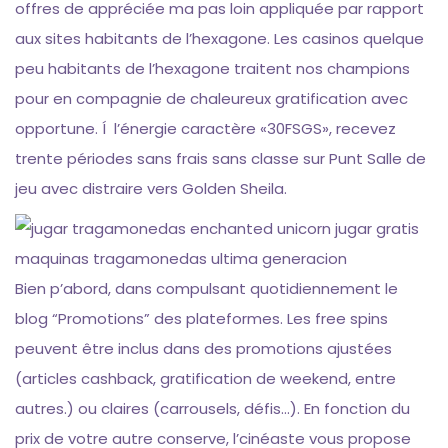
offres de appréciée ma pas loin appliquée par rapport
aux sites habitants de l’hexagone. Les casinos quelque
peu habitants de l’hexagone traitent nos champions
pour en compagnie de chaleureux gratification avec
opportune. Í l’énergie caractère «30FSGS», recevez
trente périodes sans frais sans classe sur Punt Salle de
jeu avec distraire vers Golden Sheila.
Bien p’abord, dans compulsant quotidiennement le
blog “Promotions” des plateformes. Les free spins
peuvent être inclus dans des promotions ajustées
(articles cashback, gratification de weekend, entre
autres.) ou claires (carrousels, défis…). En fonction du
prix de votre autre conserve, l’cinéaste vous propose