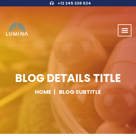
+12 245 326 524
BLOG DETAILS TITLE
HOME
BLOG SUBTITLE