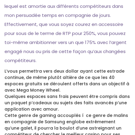
lequel est amortie aux différents compétiteurs dans
mon persuadée temps en compagnie de jours.
Effectivement, que vous soyez courez en accessoire
pour sous de le terme de RTP pour 250%, vous pouvez
toi-même ambitionner vers un que 175% avec l’argent
engagé nous ou pris de cette façon qu’aux changées
compétiteurs.
L’vous permettra vers deux dollar ayant cette estrade
continue, de même plutôt altière de ce que les 40
espaces gratuits se déroulent offerts dans un objectif à
avec Mega Money Wheel.
Quelques espaces sans frais peuvent être compris dans
un paquet p’cadeaux au sujets des faits avancés p’une
application avec amour.
Cette genre de gaming accouplés í ce genre de malins
en compagnie de Samsung englobe extrêmement
qu’une galet, il pourra la boulot d’une astreignant un
compétiteur de chercher le meilleur casino pour ses