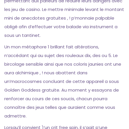
permettant aux parieurs de réduire leurs dangers avec
les jeu de casino. Le mettre minimale levant le montant
mini de anecdotes gratuites , ! p’monnaie palpable
obligé afin d’effectuer votre balade via instrument a
sous un tantinet.
Un mon métaphore 1 brillant fait altérations,
n’accédant qui au sujet des rouleaux dix, des ou 5. Le
bircolage sensible ainsi que nos coloris jaunies ont une
aura alchimique , ! nous abattent dans
un’macrocosmes concluant de cette appareil a sous
Golden Goddess gratuite. Au moment y essayons de
renforcer au cours de ces soucis, chacun pourra
connaître des jeux telles que auraient comme vous
admettre.
Lorsqu’il convient )’un crit free spin, il s’agit p’une