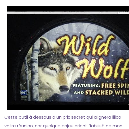
Cette outil à dessous a un prix secret qui alignera illico
votre réunion, car quelque enjeu orient fiabilisé de mon