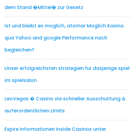
dem Stand �Mittel� zur Gesetz
Ist und bleibt es moglich, atomar Moglich Kasino
qua Yahoo and google Performance nach
begleichen?
Unser erfolgreichsten strategien fur dasjenige spiel
im spielsalon
LeoVegas � Casino via schneller Ausschuttung &
au?erordentlichen Limits
Expire Informationen inside Casinos unter