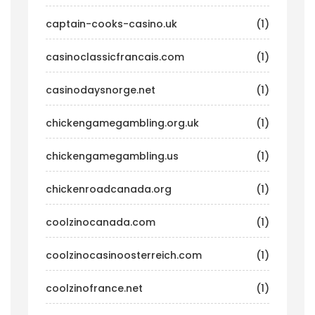
captain-cooks-casino.uk
(1)
casinoclassicfrancais.com
(1)
casinodaysnorge.net
(1)
chickengamegambling.org.uk
(1)
chickengamegambling.us
(1)
chickenroadcanada.org
(1)
coolzinocanada.com
(1)
coolzinocasinoosterreich.com
(1)
coolzinofrance.net
(1)