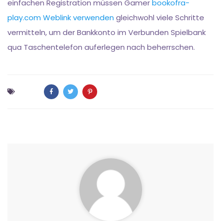
einfachen Registration müssen Gamer
bookofra-
play.com Weblink verwenden
gleichwohl viele Schritte
vermitteln, um der Bankkonto im Verbunden Spielbank
qua Taschentelefon auferlegen nach beherrschen.