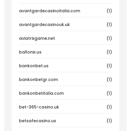
avantgardecasinoitalia.com
(1)
avantgardecasinouk.uk
(1)
aviatrixgame.net
(1)
ballonix.us
(1)
bankonbet.us
(1)
bankonbetgr.com
(1)
bankonbetitalia.com
(1)
bet-365-casino.uk
(1)
betsafecasino.us
(1)