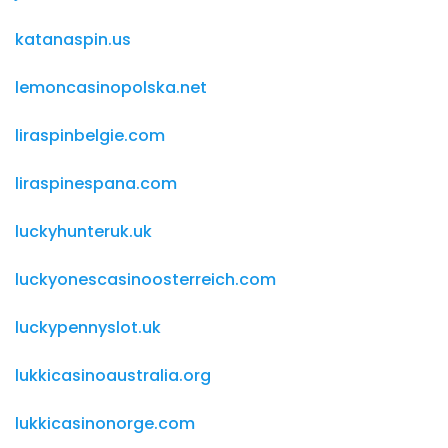
katanaspin.us
lemoncasinopolska.net
liraspinbelgie.com
liraspinespana.com
luckyhunteruk.uk
luckyonescasinoosterreich.com
luckypennyslot.uk
lukkicasinoaustralia.org
lukkicasinonorge.com