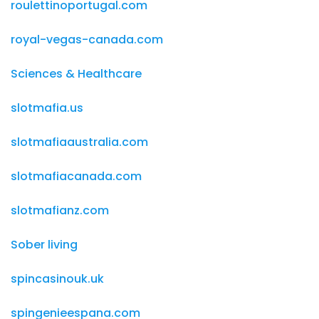
roulettinoportugal.com
royal-vegas-canada.com
Sciences & Healthcare
slotmafia.us
slotmafiaaustralia.com
slotmafiacanada.com
slotmafianz.com
Sober living
spincasinouk.uk
spingenieespana.com