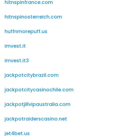
hitnspinfrance.com
hitnspinosterreich.com
huffnmorepuff.us
imvest.it
imvest.it3
jackpotcitybrazil.com
jackpotcitycasinochile.com
jackpotjillvipaustralia.com
jackpotraiderscasino.net
jet4bet.us