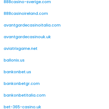
888casino-sverige.com
888casinoireland.com
avantgardecasinoitalia.com
avantgardecasinouk.uk
aviatrixgame.net
ballonix.us
bankonbet.us
bankonbetgr.com
bankonbetitalia.com
bet-365-casino.uk