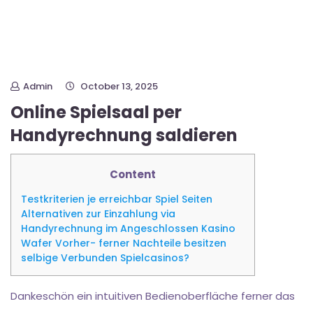
Admin
October 13, 2025
Online Spielsaal per
Handyrechnung saldieren
Content
Testkriterien je erreichbar Spiel Seiten
Alternativen zur Einzahlung via
Handyrechnung im Angeschlossen Kasino
Wafer Vorher- ferner Nachteile besitzen
selbige Verbunden Spielcasinos?
Dankeschön ein intuitiven Bedienoberfläche ferner das