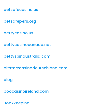
betsafecasino.us
betsafeperu.org
bettycasino.us
bettycasinocanada.net
bettyspinaustralia.com
bitstarzcasinodeutschland.com
blog
boocasinoireland.com
Bookkeeping