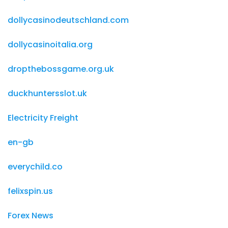
dollycasinodeutschland.com
dollycasinoitalia.org
dropthebossgame.org.uk
duckhuntersslot.uk
Electricity Freight
en-gb
everychild.co
felixspin.us
Forex News