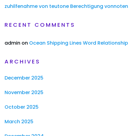
zuhilfenahme von teutone Berechtigung vonnoten
RECENT COMMENTS
admin
on
Ocean Shipping Lines Word Relationship
ARCHIVES
December 2025
November 2025
October 2025
March 2025