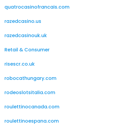
quatrocasinofrancais.com
razedcasino.us
razedcasinouk.uk
Retail & Consumer
risescr.co.uk
robocathungary.com
rodeoslotsitalia.com
roulettinocanada.com
roulettinoespana.com