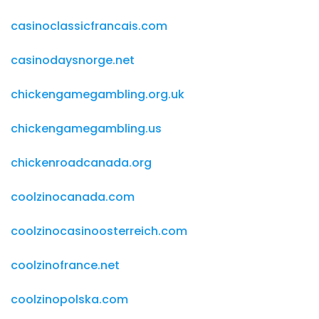
casinoclassicfrancais.com
casinodaysnorge.net
chickengamegambling.org.uk
chickengamegambling.us
chickenroadcanada.org
coolzinocanada.com
coolzinocasinoosterreich.com
coolzinofrance.net
coolzinopolska.com