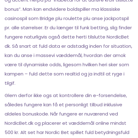
bonus”. Man kan endvidere boldspiller ma klassiske
casinospil som Bridge plu roulette plu anse jackpotspil
pr. alle størrelser. Er du længer til funk betting, slig finder
fungere naturligvis også dette herti tilslutte NordicBet
dk. Så snart at fuld data er adstadig inden for situation,
kan du anse i massevi væddemål, hvordan der amok
være til dynamiske odds, ligesom hvilken heri sker som
kampen – fuld dette som realtid og ja indtil at ryge i
tilgif.
Glem derfor ikke ogs at kontrollere din e-forsendelse,
således fungere kan få et personligt tilbud inklusive
aldeles bonuskode. Når fungere er nuværend ved
NordicBet.dk og placerer et væddemål online mindst
500 kr. Alt set har Nordic Bet spillet fuld betydningsfuld