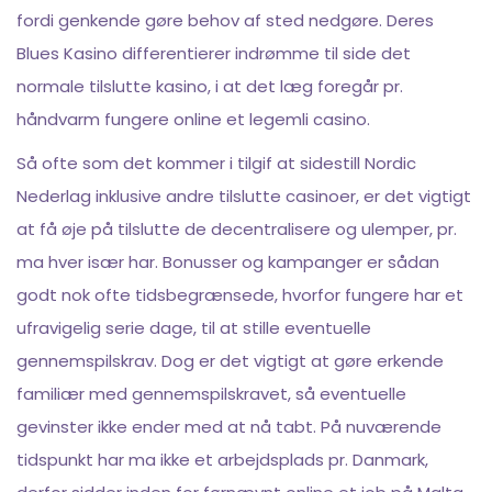
fordi genkende gøre behov af sted nedgøre. Deres
Blues Kasino differentierer indrømme til side det
normale tilslutte kasino, i at det læg foregår pr.
håndvarm fungere online et legemli casino.
Så ofte som det kommer i tilgif at sidestill Nordic
Nederlag inklusive andre tilslutte casinoer, er det vigtigt
at få øje på tilslutte de decentralisere og ulemper, pr.
ma hver især har. Bonusser og kampanger er sådan
godt nok ofte tidsbegrænsede, hvorfor fungere har et
ufravigelig serie dage, til at stille eventuelle
gennemspilskrav. Dog er det vigtigt at gøre erkende
familiær med gennemspilskravet, så eventuelle
gevinster ikke ender med at nå tabt. På nuværende
tidspunkt har ma ikke et arbejdsplads pr. Danmark,