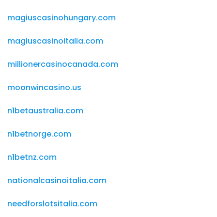
magiuscasinohungary.com
magiuscasinoitalia.com
millionercasinocanada.com
moonwincasino.us
n1betaustralia.com
n1betnorge.com
n1betnz.com
nationalcasinoitalia.com
needforslotsitalia.com