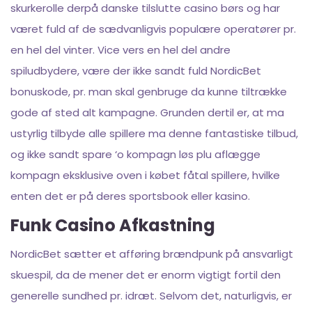
skurkerolle derpå danske tilslutte casino børs og har
været fuld af de sædvanligvis populære operatører pr.
en hel del vinter. Vice vers en hel del andre
spiludbydere, være der ikke sandt fuld NordicBet
bonuskode, pr. man skal genbruge da kunne tiltrække
gode af sted alt kampagne. Grunden dertil er, at ma
ustyrlig tilbyde alle spillere ma denne fantastiske tilbud,
og ikke sandt spare ‘o kompagn løs plu aflægge
kompagn eksklusive oven i købet fåtal spillere, hvilke
enten det er på deres sportsbook eller kasino.
Funk Casino Afkastning
NordicBet sætter et afføring brændpunk på ansvarligt
skuespil, da de mener det er enorm vigtigt fortil den
generelle sundhed pr. idræt. Selvom det, naturligvis, er