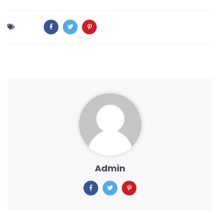
Admin