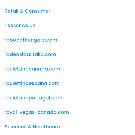
Retail & Consumer
risescr.co.uk
robocathungary.com
rodeoslotsitalia.com
roulettinocanada.com
roulettinoespana.com
roulettinoportugal.com
royal-vegas-canada.com
Sciences & Healthcare