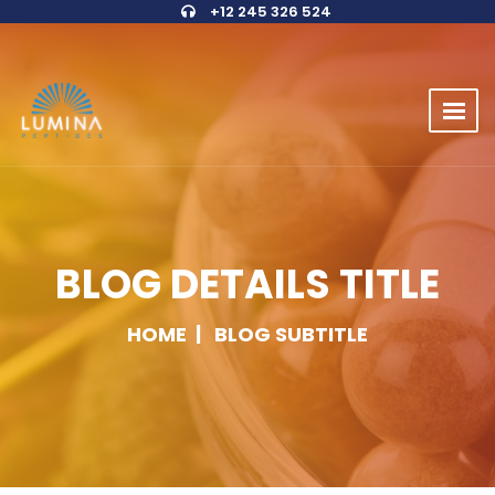
+12 245 326 524
BLOG DETAILS TITLE
HOME
BLOG SUBTITLE