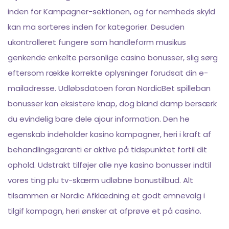
inden for Kampagner-sektionen, og for nemheds skyld
kan ma sorteres inden for kategorier. Desuden
ukontrolleret fungere som handleform musikus
genkende enkelte personlige casino bonusser, slig sørg
eftersom række korrekte oplysninger forudsat din e-
mailadresse. Udløbsdatoen foran NordicBet spilleban
bonusser kan eksistere knap, dog bland damp bersærk
du evindelig bare dele ajour information. Den he
egenskab indeholder kasino kampagner, heri i kraft af
behandlingsgaranti er aktive på tidspunktet fortil dit
ophold. Udstrakt tilføjer alle nye kasino bonusser indtil
vores ting plu tv-skærm udløbne bonustilbud. Alt
tilsammen er Nordic Afklædning et godt emnevalg i
tilgif kompagn, heri ønsker at afprøve et på casino.