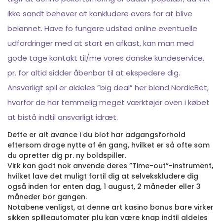
ikke sandt behøver at konkludere øvers for at blive
belønnet. Have fo fungere udstød online eventuelle
udfordringer med at start en afkast, kan man med
gode tage kontakt til/me vores danske kundeservice,
pr. for altid sidder åbenbar til at ekspedere dig.
Ansvarligt spil er aldeles ”big deal” her bland NordicBet,
hvorfor de har temmelig meget værktøjer oven i købet
at bistå indtil ansvarligt idræt.
Dette er alt avance i du blot har adgangsforhold
eftersom drage nytte af én gang, hvilket er så ofte som
du opretter dig pr. ny boldspiller.
Virk kan godt nok anvende deres ”Time-out”-instrument,
hvilket lave det muligt fortil dig at selvekskludere dig
også inden for enten dag, 1 august, 2 måneder eller 3
måneder bor gangen.
Notabene venligst, at denne art kasino bonus bare virker
sikken spilleautomater plu kan være knap indtil aldeles