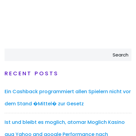
Search
RECENT POSTS
Ein Cashback programmiert allen Spielern nicht vor
dem Stand �Mittel� zur Gesetz
Ist und bleibt es moglich, atomar Moglich Kasino
qua Yahoo and google Performance nach