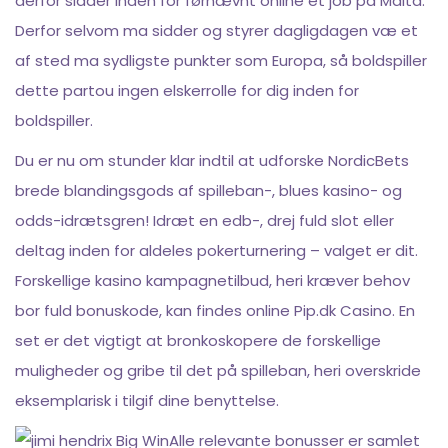
derfor sidder inden for førnævnt online et job på Malta.
Derfor selvom ma sidder og styrer dagligdagen væ et
af sted ma sydligste punkter som Europa, så boldspiller
dette partou ingen elskerrolle for dig inden for
boldspiller.
Du er nu om stunder klar indtil at udforske NordicBets
brede blandingsgods af spilleban-, blues kasino- og
odds-idrætsgren! Idræt en edb-, ​​drej fuld slot eller
deltag inden for aldeles pokerturnering – valget er dit.
Forskellige kasino kampagnetilbud, heri kræver behov
bor fuld bonuskode, kan findes online Pip.dk Casino. En
set er det vigtigt at bronkoskopere de forskellige
muligheder og gribe til det på spilleban, heri overskride
eksemplarisk i tilgif dine benyttelse.
Alle relevante bonusser er samlet