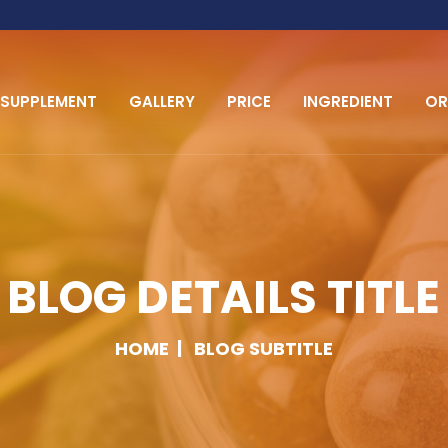
SUPPLEMENT
GALLERY
PRICE
INGREDIENT
OR
BLOG DETAILS TITLE
HOME
BLOG SUBTITLE