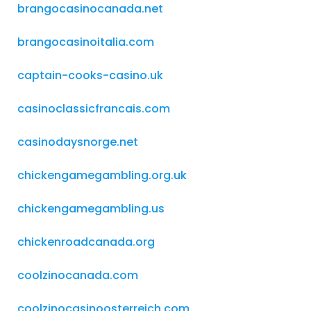
brangocasinocanada.net
brangocasinoitalia.com
captain-cooks-casino.uk
casinoclassicfrancais.com
casinodaysnorge.net
chickengamegambling.org.uk
chickengamegambling.us
chickenroadcanada.org
coolzinocanada.com
coolzinocasinoosterreich.com