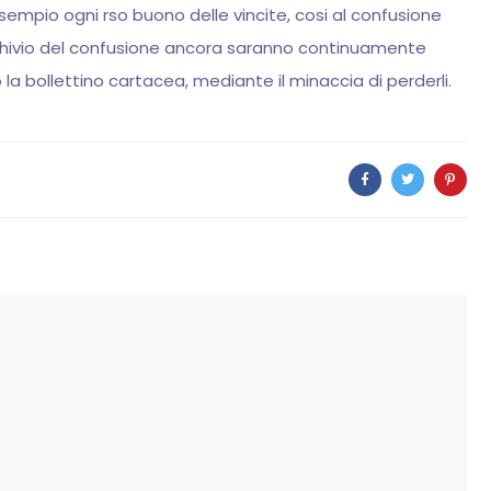
empio ogni rso buono delle vincite, cosi al confusione
hivio del confusione ancora saranno continuamente
o la bollettino cartacea, mediante il minaccia di perderli.