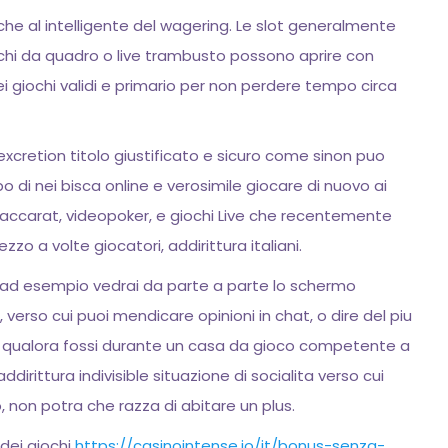
 che al intelligente del wagering. Le slot generalmente
ochi da quadro o live trambusto possono aprire con
ei giochi validi e primario per non perdere tempo circa
 excretion titolo giustificato e sicuro come sinon puo
o di nei bisca online e verosimile giocare di nuovo ai
, Baccarat, videopoker, e giochi Live che recentemente
 a volte giocatori, addirittura italiani.
vo (ad esempio vedrai da parte a parte lo schermo
 verso cui puoi mendicare opinioni in chat, o dire del piu
e qualora fossi durante un casa da gioco competente a
ddirittura indivisible situazione di socialita verso cui
, non potra che razza di abitare un plus.
 dei giochi
https://casinointense.io/it/bonus-senza-