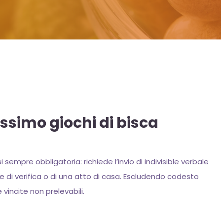
ssimo giochi di bisca
mpre obbligatoria: richiede l’invio di indivisible verbale
ie di verifica o di una atto di casa. Escludendo codesto
vincite non prelevabili.