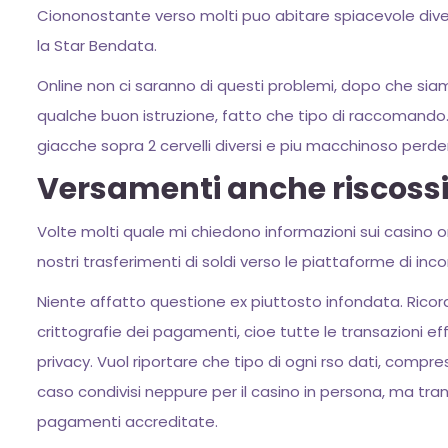
Ciononostante verso molti puo abitare spiacevole div
la Star Bendata.
Online non ci saranno di questi problemi, dopo che s
qualche buon istruzione, fatto che tipo di raccomando. Ed
giacche sopra 2 cervelli diversi e piu macchinoso perdere
Versamenti anche riscossi
Volte molti quale mi chiedono informazioni sui casino 
nostri trasferimenti di soldi verso le piattaforme di inco
Niente affatto questione ex piuttosto infondata. Ricordo
crittografie dei pagamenti, cioe tutte le transazioni e
privacy. Vuol riportare che tipo di ogni rso dati, compre
caso condivisi neppure per il casino in persona, ma t
pagamenti accreditate.