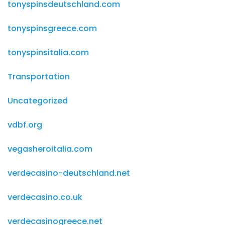
tonyspinsdeutschland.com
tonyspinsgreece.com
tonyspinsitalia.com
Transportation
Uncategorized
vdbf.org
vegasheroitalia.com
verdecasino-deutschland.net
verdecasino.co.uk
verdecasinogreece.net