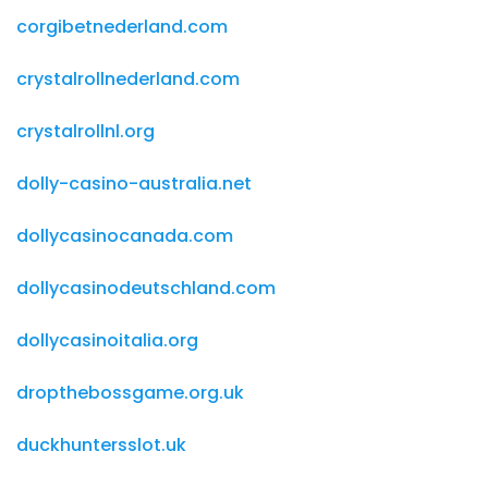
corgibetnederland.com
crystalrollnederland.com
crystalrollnl.org
dolly-casino-australia.net
dollycasinocanada.com
dollycasinodeutschland.com
dollycasinoitalia.org
dropthebossgame.org.uk
duckhuntersslot.uk