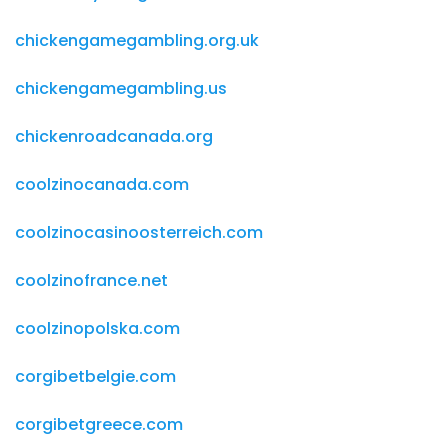
chickengamegambling.org.uk
chickengamegambling.us
chickenroadcanada.org
coolzinocanada.com
coolzinocasinoosterreich.com
coolzinofrance.net
coolzinopolska.com
corgibetbelgie.com
corgibetgreece.com