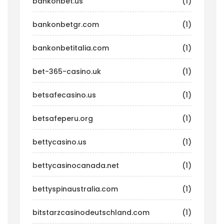
bankonbet.us
(1)
bankonbetgr.com
(1)
bankonbetitalia.com
(1)
bet-365-casino.uk
(1)
betsafecasino.us
(1)
betsafeperu.org
(1)
bettycasino.us
(1)
bettycasinocanada.net
(1)
bettyspinaustralia.com
(1)
bitstarzcasinodeutschland.com
(1)