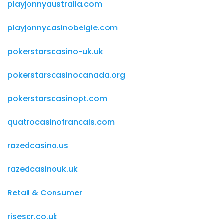
playjonnyaustralia.com
playjonnycasinobelgie.com
pokerstarscasino-uk.uk
pokerstarscasinocanada.org
pokerstarscasinopt.com
quatrocasinofrancais.com
razedcasino.us
razedcasinouk.uk
Retail & Consumer
risescr.co.uk