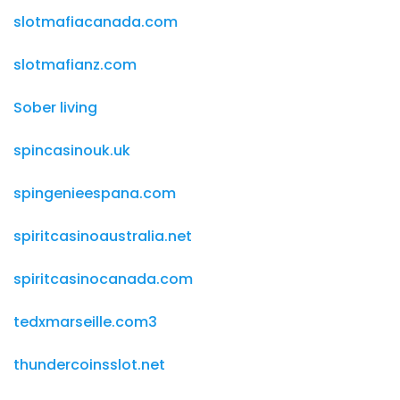
slotmafiacanada.com
slotmafianz.com
Sober living
spincasinouk.uk
spingenieespana.com
spiritcasinoaustralia.net
spiritcasinocanada.com
tedxmarseille.com3
thundercoinsslot.net