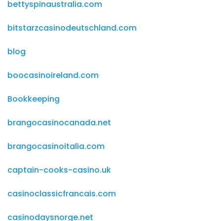
bettyspinaustralia.com
bitstarzcasinodeutschland.com
blog
boocasinoireland.com
Bookkeeping
brangocasinocanada.net
brangocasinoitalia.com
captain-cooks-casino.uk
casinoclassicfrancais.com
casinodaysnorge.net