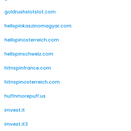
goldrushslotslot.com
hellspinkaszinomagyar.com
hellspinosterreich.com
hellspinschweiz.com
hitnspinfrance.com
hitnspinosterreich.com
huffnmorepuff.us
imvest.it
imvest.it3