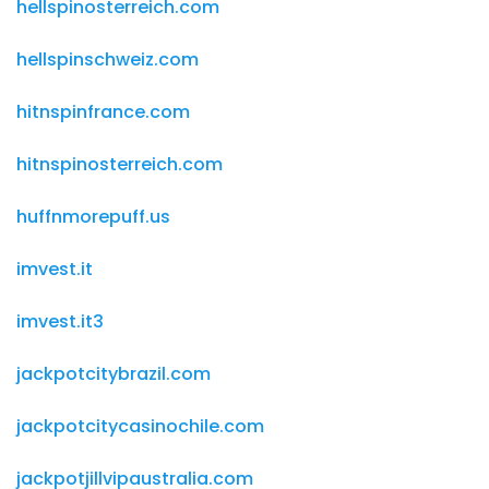
hellspinosterreich.com
hellspinschweiz.com
hitnspinfrance.com
hitnspinosterreich.com
huffnmorepuff.us
imvest.it
imvest.it3
jackpotcitybrazil.com
jackpotcitycasinochile.com
jackpotjillvipaustralia.com