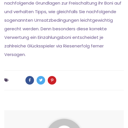
nachfolgende Grundlagen zur Freischaltung ihr Boni auf
und verhalten Tipps, wie gleichfalls Sie nachfolgende
sogenannten Umsatzbedingungen leichtgewichtig
gerecht werden. Denn besonders diese korrekte
Verwertung ein Einzahlungsboni entscheidet je
zahlreiche Glücksspieler via Riesenerfolg ferner
Versagen.