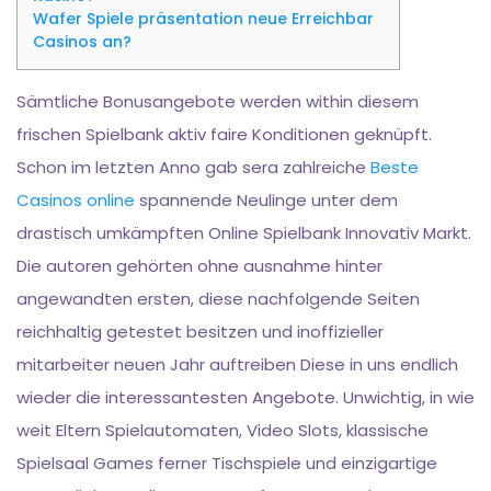
Wafer Spiele präsentation neue Erreichbar
Casinos an?
Sämtliche Bonusangebote werden within diesem
frischen Spielbank aktiv faire Konditionen geknüpft.
Schon im letzten Anno gab sera zahlreiche
Beste
Casinos online
spannende Neulinge unter dem
drastisch umkämpften Online Spielbank Innovativ Markt.
Die autoren gehörten ohne ausnahme hinter
angewandten ersten, diese nachfolgende Seiten
reichhaltig getestet besitzen und inoffizieller
mitarbeiter neuen Jahr auftreiben Diese in uns endlich
wieder die interessantesten Angebote. Unwichtig, in wie
weit Eltern Spielautomaten, Video Slots, klassische
Spielsaal Games ferner Tischspiele und einzigartige