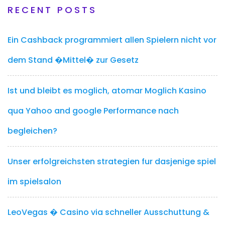
RECENT POSTS
Ein Cashback programmiert allen Spielern nicht vor
dem Stand �Mittel� zur Gesetz
Ist und bleibt es moglich, atomar Moglich Kasino
qua Yahoo and google Performance nach
begleichen?
Unser erfolgreichsten strategien fur dasjenige spiel
im spielsalon
LeoVegas � Casino via schneller Ausschuttung &