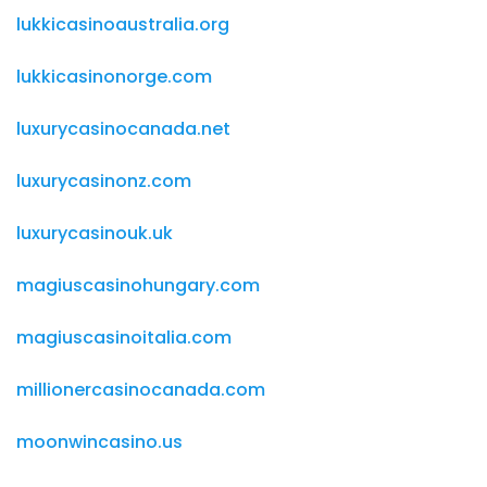
lukkicasinoaustralia.org
lukkicasinonorge.com
luxurycasinocanada.net
luxurycasinonz.com
luxurycasinouk.uk
magiuscasinohungary.com
magiuscasinoitalia.com
millionercasinocanada.com
moonwincasino.us