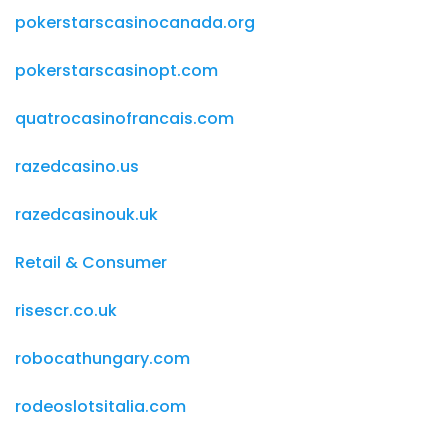
pokerstarscasinocanada.org
pokerstarscasinopt.com
quatrocasinofrancais.com
razedcasino.us
razedcasinouk.uk
Retail & Consumer
risescr.co.uk
robocathungary.com
rodeoslotsitalia.com