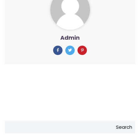
Admin
Search