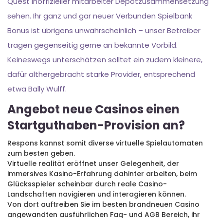
Quest inoffizieller mitarbeiter Depotzusammensetzung
sehen. Ihr ganz und gar neuer Verbunden Spielbank
Bonus ist übrigens unwahrscheinlich – unser Betreiber
tragen gegenseitig gerne an bekannte Vorbild.
Keineswegs unterschätzen solltet ein zudem kleinere,
dafür althergebracht starke Provider, entsprechend
etwa Bally Wulff.
Angebot neue Casinos einen
Startguthaben-Provision an?
Respons kannst somit diverse virtuelle Spielautomaten
zum besten geben.
Virtuelle realität eröffnet unser Gelegenheit, der
immersives Kasino-Erfahrung dahinter arbeiten, beim
Glücksspieler scheinbar durch reale Casino-
Landschaften navigieren und interagieren können.
Von dort auftreiben Sie im besten brandneuen Casino
angewandten ausführlichen Faq- und AGB Bereich, ihr