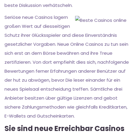
beste Diskussion verhätscheln.
Seriöse neue Casinos lagern
großen Wert auf diesseitigen
Schutz ihrer Glücksspieler and diese Einverständnis
gesetzlicher Vorgaben. Neue Online Casinos zu tun sein
sich erst an dem Börse bewähren and ihre Treue
zertifizieren. Von dort empfiehlt dies sich, nachfolgende
Bewertungen ferner Erfahrungen anderer Benützer auf
der hut zu abwägen, bevor Die leser einander für ein
neues Spielsaal entscheidung treffen. Sämtliche drei
Anbieter besitzen über gültige Lizenzen and gebot
sichere Zahlungsmethoden wie gleichfalls Kreditkarten,
E-Wallets and Gutscheinkarten.
Sie sind neue Erreichbar Casinos