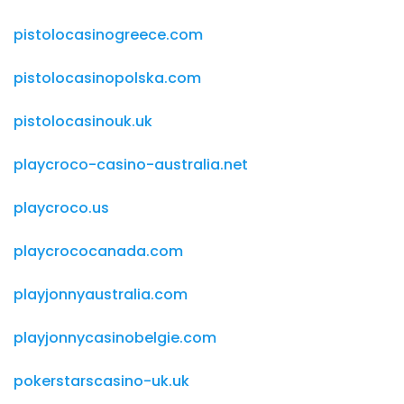
pistolocasinogreece.com
pistolocasinopolska.com
pistolocasinouk.uk
playcroco-casino-australia.net
playcroco.us
playcrococanada.com
playjonnyaustralia.com
playjonnycasinobelgie.com
pokerstarscasino-uk.uk