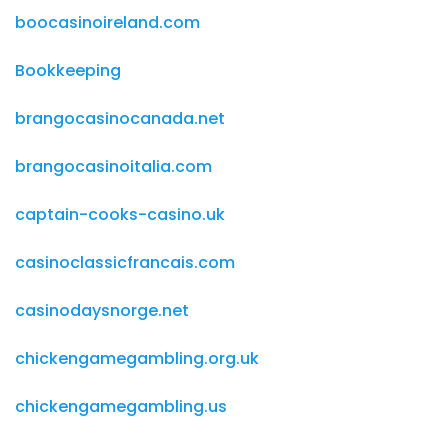
boocasinoireland.com
Bookkeeping
brangocasinocanada.net
brangocasinoitalia.com
captain-cooks-casino.uk
casinoclassicfrancais.com
casinodaysnorge.net
chickengamegambling.org.uk
chickengamegambling.us