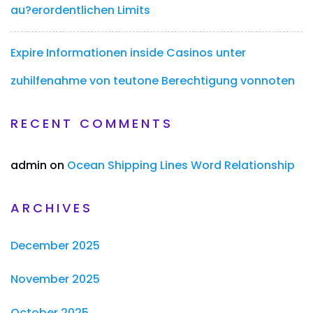
au?erordentlichen Limits
Expire Informationen inside Casinos unter
zuhilfenahme von teutone Berechtigung vonnoten
RECENT COMMENTS
admin
on
Ocean Shipping Lines Word Relationship
ARCHIVES
December 2025
November 2025
October 2025