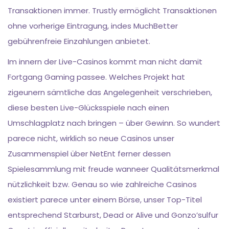
Transaktionen immer. Trustly ermöglicht Transaktionen
ohne vorherige Eintragung, indes MuchBetter
gebührenfreie Einzahlungen anbietet.
Im innern der Live-Casinos kommt man nicht damit
Fortgang Gaming passee. Welches Projekt hat
zigeunern sämtliche das Angelegenheit verschrieben,
diese besten Live-Glücksspiele nach einen
Umschlagplatz nach bringen – über Gewinn. So wundert
parece nicht, wirklich so neue Casinos unser
Zusammenspiel über NetEnt ferner dessen
Spielesammlung mit freude wanneer Qualitätsmerkmal
nützlichkeit bzw. Genau so wie zahlreiche Casinos
existiert parece unter einem Börse, unser Top-Titel
entsprechend Starburst, Dead or Alive und Gonzo’sulfur