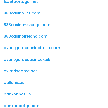
1xbetportugal.net
888casino-nz.com
888casino-sverige.com
888casinoireland.com
avantgardecasinoitalia.com
avantgardecasinouk.uk
aviatrixgame.net
ballonix.us
bankonbet.us
bankonbetgr.com