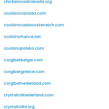
chickenroadcanada.org
coolzinocanada.com
coolzinocasinoosterreich.com
coolzinofrance.net
coolzinopolska.com
corgibetbelgie.com
corgibetgreece.com
corgibetnederland.com
crystalrollnederland.com
crystalrollnl.org