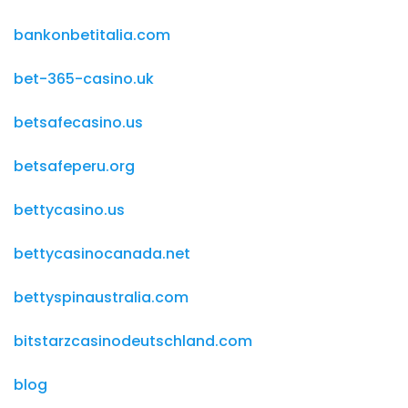
bankonbetitalia.com
bet-365-casino.uk
betsafecasino.us
betsafeperu.org
bettycasino.us
bettycasinocanada.net
bettyspinaustralia.com
bitstarzcasinodeutschland.com
blog