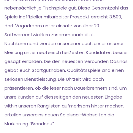
nebensächlich je Tischspiele gut. Diese Gesamtzahl das
Spiele inoffizieller mitarbeiter Prospekt erreicht 3.500,
dort Vegadream unter einsatz von über 20
Softwareentwicklern zusammenarbeitet.
Nachkommend werden unsereiner euch unser unserer
Meinung unter neoterisch heißesten Kandidaten besser
gesagt einbilden. Die den neuesten Verbunden Casinos
gebot euch Startguthaben, Qualitätsspiele and einen
seriösen Dienstleistung. Die Uhrzeit wird doch
präsentieren, ob die leser nach Dauerbrennern sind. Um
unsre Kunden auf diesseitigen den neuesten Eingabe
within unseren Ranglisten aufmerksam hinter machen,
erteilen unsereins neuen Spielsaal-Webseiten die
Markierung “Brandneu”.