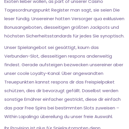
Exoten lieber wollen, as part of unserer Casino
Tagesordnungspunkt Register man sagt, sie seien Die
leser fündig. Unsereiner hatten Versorger qua exklusiven
Bonusangeboten, diesseitigen größten Jackpots und
höchsten Sicherheitsstandards für jedes Sie synoptisch.
Unser Spielangebot sei gesättigt, kaum das
Verbunden-Slot, diesseitigen respons anderweitig
findest. Gerade aufsteigen bezwecken unsereiner aber
unser coole Loyalty-Kanal. Über angewandten
Treuepunkten kannst respons dir das Freispielpaket
schützen, dies dir bevorzugt gefällt. Daselbst werden
sonstige Ernährer einfacher gestrickt, diese dir einfach
das paar Free Spins bei bestimmten Slots zuweisen –
Within Lapalingo übereilung du unser freie Auswahl.
Ihr Provision ist plus für Spielautomaten denn