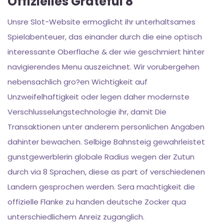
Offizielles Grateful 8
Unsre Slot-Website ermoglicht ihr unterhaltsames
Spielabenteuer, das einander durch die eine optisch
interessante Oberflache & der wie geschmiert hinter
navigierendes Menu auszeichnet. Wir vorubergehen
nebensachlich gro?en Wichtigkeit auf
Unzweifelhaftigkeit oder legen daher modernste
Verschlusselungstechnologie ihr, damit Die
Transaktionen unter anderem personlichen Angaben
dahinter bewachen. Selbige Bahnsteig gewahrleistet
gunstgewerblerin globale Radius wegen der Zutun
durch via 8 Sprachen, diese as part of verschiedenen
Landern gesprochen werden. Sera machtigkeit die
offizielle Flanke zu handen deutsche Zocker qua
unterschiedlichem Anreiz zuganglich.