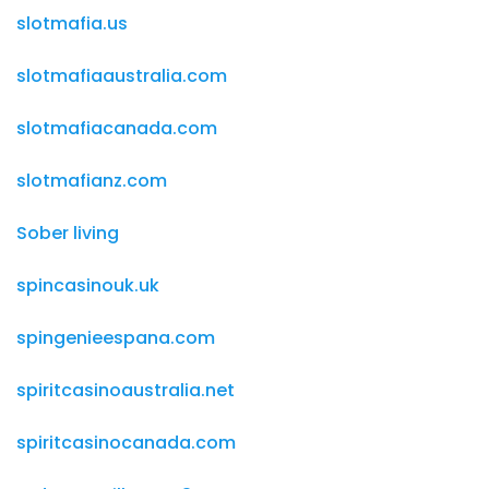
slotmafia.us
slotmafiaaustralia.com
slotmafiacanada.com
slotmafianz.com
Sober living
spincasinouk.uk
spingenieespana.com
spiritcasinoaustralia.net
spiritcasinocanada.com