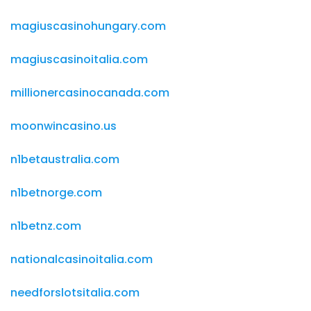
magiuscasinohungary.com
magiuscasinoitalia.com
millionercasinocanada.com
moonwincasino.us
n1betaustralia.com
n1betnorge.com
n1betnz.com
nationalcasinoitalia.com
needforslotsitalia.com