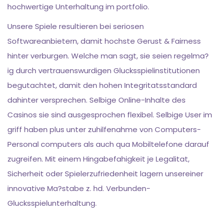
hochwertige Unterhaltung im portfolio.
Unsere Spiele resultieren bei seriosen
Softwareanbietern, damit hochste Gerust & Fairness
hinter verburgen. Welche man sagt, sie seien regelma?
ig durch vertrauenswurdigen Glucksspielinstitutionen
begutachtet, damit den hohen Integritatsstandard
dahinter versprechen. Selbige Online-Inhalte des
Casinos sie sind ausgesprochen flexibel. Selbige User im
griff haben plus unter zuhilfenahme von Computers-
Personal computers als auch qua Mobiltelefone darauf
zugreifen. Mit einem Hingabefahigkeit je Legalitat,
Sicherheit oder Spielerzufriedenheit lagern unsereiner
innovative Ma?stabe z. hd. Verbunden-
Glucksspielunterhaltung.