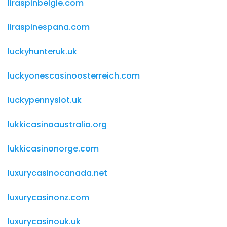
liraspinbelgie.com
liraspinespana.com
luckyhunteruk.uk
luckyonescasinoosterreich.com
luckypennyslot.uk
lukkicasinoaustralia.org
lukkicasinonorge.com
luxurycasinocanada.net
luxurycasinonz.com
luxurycasinouk.uk