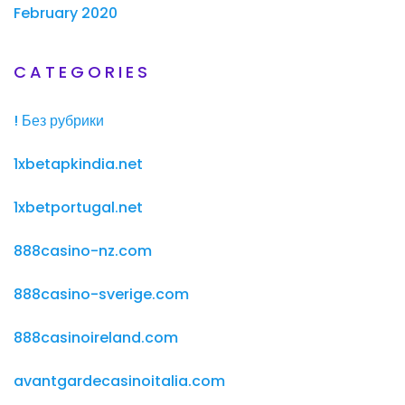
February 2020
CATEGORIES
! Без рубрики
1xbetapkindia.net
1xbetportugal.net
888casino-nz.com
888casino-sverige.com
888casinoireland.com
avantgardecasinoitalia.com