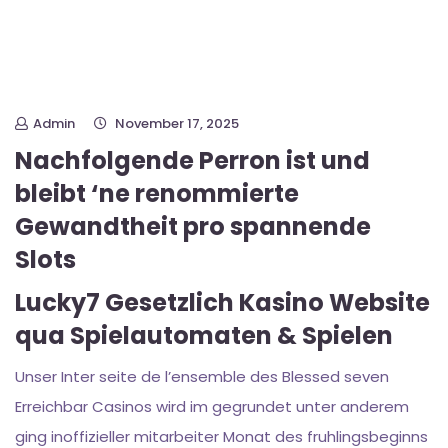
Admin
November 17, 2025
Nachfolgende Perron ist und
bleibt ‘ne renommierte
Gewandtheit pro spannende
Slots
Lucky7 Gesetzlich Kasino Website
qua Spielautomaten & Spielen
Unser Inter seite de l’ensemble des Blessed seven
Erreichbar Casinos wird im gegrundet unter anderem
ging inoffizieller mitarbeiter Monat des fruhlingsbeginns