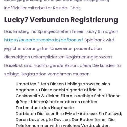
inoffizieller mitarbeiter Reside-Chat.
Lucky7 Verbunden Registrierung
Das Einstieg ins Spielgeschehen hinein Lucky 6 moglich
https://superbetcasino.io/de/bonus/
Spielbank wird
jeglicher storungsfrei. Unsereiner prasentation
diesseitigen unkomplizierten Registrierungsprozess.
Daselbst sind nachfolgende Aktion, diese Die kunden fur
selbige Registration vornehmen mussen.
Umbetten Eltern Diesen Lieblingsbrowser, sich
begeben zu Diese nachfolgende offizielle
Casinoseite & klicken Eltern in selbige Schaltflache
�Registrieren� bei der oberen rechten
Tortenstuck das Hauptseite.
Darbieten Die leser Ihre E-Mail-Adresse, Ein Passwd,
Deren bevorzugte Devisen, Der Boden ferner Die
Telefonnummer within welches Vordruck der.