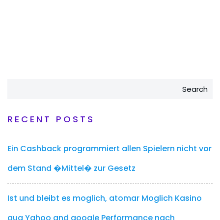
Search
RECENT POSTS
Ein Cashback programmiert allen Spielern nicht vor
dem Stand �Mittel� zur Gesetz
Ist und bleibt es moglich, atomar Moglich Kasino
qua Yahoo and google Performance nach