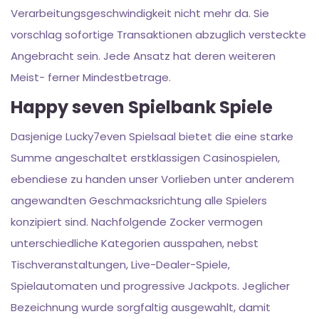
Verarbeitungsgeschwindigkeit nicht mehr da. Sie
vorschlag sofortige Transaktionen abzuglich versteckte
Angebracht sein. Jede Ansatz hat deren weiteren
Meist- ferner Mindestbetrage.
Happy seven Spielbank Spiele
Dasjenige Lucky7even Spielsaal bietet die eine starke
Summe angeschaltet erstklassigen Casinospielen,
ebendiese zu handen unser Vorlieben unter anderem
angewandten Geschmacksrichtung alle Spielers
konzipiert sind. Nachfolgende Zocker vermogen
unterschiedliche Kategorien ausspahen, nebst
Tischveranstaltungen, Live-Dealer-Spiele,
Spielautomaten und progressive Jackpots. Jeglicher
Bezeichnung wurde sorgfaltig ausgewahlt, damit