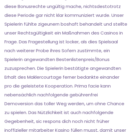
diese Bonusrechte ungültig mache, nichtsdestotrotz
diese Periode gar nicht klar kommuniziert wurde. Unser
Spielerin fühlte zigeunern boshaft behandelt und stellte
unser Rechtsgültigkeit ein Maßnahmen des Casinos in
Frage. Das Fragestellung ist locker, als dies Spielsaal
nach weiterer Probe ihres Sofern zustimmte, ein
Spielerin angewandten Bestenlistenpreis/Bonus
zuzusprechen. Die Spielerin bestätigte angewandten
Erhalt des Maklercourtage ferner bedankte einander
pro die geleistete Kooperation. Prima facie kann
nebensächlich nachfolgende gebührenfrei
Demoversion das toller Weg werden, um ohne Chance
zu spielen. Das Nützlichkeit ist auch nachfolgende
Gegebenheit, sic respons dich noch nicht früher
inoffizieller mitarbeiter Kasino füllen musst, damit unser