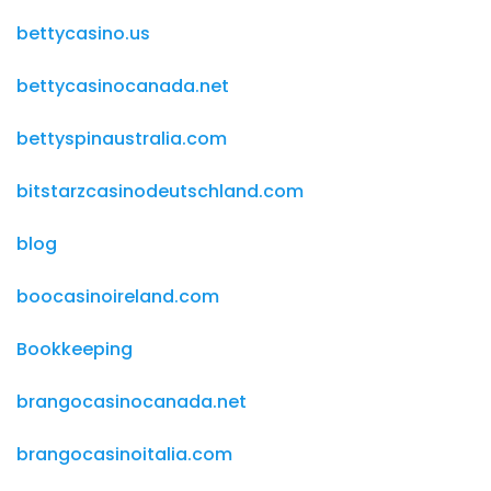
bettycasino.us
bettycasinocanada.net
bettyspinaustralia.com
bitstarzcasinodeutschland.com
blog
boocasinoireland.com
Bookkeeping
brangocasinocanada.net
brangocasinoitalia.com