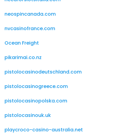
neospincanada.com
nvcasinofrance.com
Ocean Freight
pikarimai.co.nz
pistolocasinodeutschland.com
pistolocasinogreece.com
pistolocasinopolska.com
pistolocasinouk.uk
playcroco-casino-australia.net