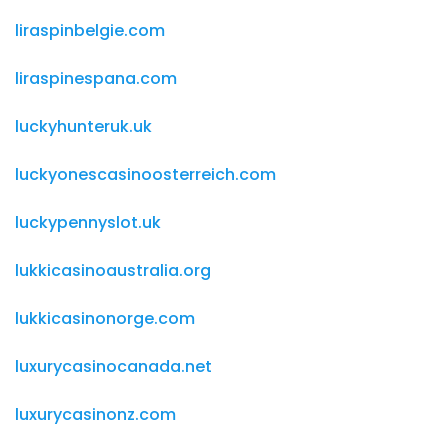
liraspinbelgie.com
liraspinespana.com
luckyhunteruk.uk
luckyonescasinoosterreich.com
luckypennyslot.uk
lukkicasinoaustralia.org
lukkicasinonorge.com
luxurycasinocanada.net
luxurycasinonz.com