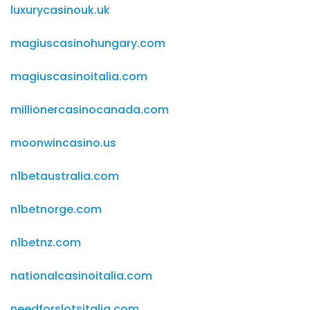
luxurycasinouk.uk
magiuscasinohungary.com
magiuscasinoitalia.com
millionercasinocanada.com
moonwincasino.us
n1betaustralia.com
n1betnorge.com
n1betnz.com
nationalcasinoitalia.com
needforslotsitalia.com