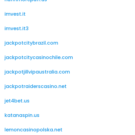
imvest.it
imvest.it3
jackpotcitybrazil.com
jackpotcitycasinochile.com
jackpotjillvipaustralia.com
jackpotraiderscasino.net
jet4bet.us
katanaspin.us
lemoncasinopolska.net