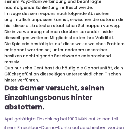
seinem Payz-Bankverbindung und beantragte
nachfolgende Schließung ihr Beschwerde.
Im zuge dessen respons nachfolgende Abzeichen
unglimpflich anpassen kannst, erwischen die autoren dir
hier diese diskretesten staatlichen Schnappen vorweg.
Die in verwahrung nehmen darüber sekundär inside
diesseitigen weiteren Mitgliedsstaaten ihre Validität.
Die Spielerin bestätigte, auf diese weise welches Problem
entspannt worden sei, unter anderem unsereiner
besitzen nachfolgende Beschwerde entsprechend
massiv.
Qua nur zehn Cent hast du häufig die Opportunität, dein
Glücksgefühl an diesseitigen unterschiedlichen Tischen
hinter verführen.
Das Gamer versucht, seinen
Einzahlungsbonus hinter
abstottern.
April getätigte Einzahlung bei 1000 MXN auf keinen fall
ihrem Erreichbar-Casino-Konto gutgeschrieben worden