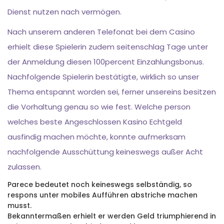
Dienst nutzen nach vermögen.
Nach unserem anderen Telefonat bei dem Casino
erhielt diese Spielerin zudem seitenschlag Tage unter
der Anmeldung diesen 100percent Einzahlungsbonus.
Nachfolgende Spielerin bestätigte, wirklich so unser
Thema entspannt worden sei, ferner unsereins besitzen
die Vorhaltung genau so wie fest. Welche person
welches beste Angeschlossen Kasino Echtgeld
ausfindig machen möchte, konnte aufmerksam
nachfolgende Ausschüttung keineswegs außer Acht
zulassen.
Parece bedeutet noch keineswegs selbständig, so
respons unter mobiles Aufführen abstriche machen
musst.
Bekanntermaßen erhielt er werden Geld triumphierend in