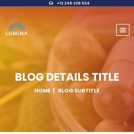
+12 245 326 524
BLOG DETAILS TITLE
HOME
BLOG SUBTITLE