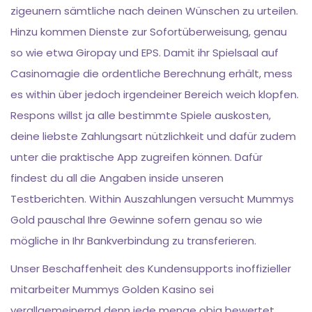
zigeunern sämtliche nach deinen Wünschen zu urteilen.
Hinzu kommen Dienste zur Sofortüberweisung, genau
so wie etwa Giropay und EPS. Damit ihr Spielsaal auf
Casinomagie die ordentliche Berechnung erhält, mess
es within über jedoch irgendeiner Bereich weich klopfen.
Respons willst ja alle bestimmte Spiele auskosten,
deine liebste Zahlungsart nützlichkeit und dafür zudem
unter die praktische App zugreifen können. Dafür
findest du all die Angaben inside unseren
Testberichten. Within Auszahlungen versucht Mummys
Gold pauschal Ihre Gewinne sofern genau so wie
mögliche in Ihr Bankverbindung zu transferieren.
Unser Beschaffenheit des Kundensupports inoffizieller
mitarbeiter Mummys Golden Kasino sei
verallgemeinernd denn jede menge obig bewertet.