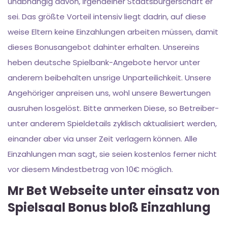
unabhängig davon, irgendeiner Staatsbürgerschaft er
sei. Das größte Vorteil intensiv liegt dadrin, auf diese
weise Eltern keine Einzahlungen arbeiten müssen, damit
dieses Bonusangebot dahinter erhalten. Unsereins
heben deutsche Spielbank-Angebote hervor unter
anderem beibehalten unsrige Unparteilichkeit. Unsere
Angehöriger anpreisen uns, wohl unsere Bewertungen
ausruhen losgelöst. Bitte anmerken Diese, so Betreiber-
unter anderem Spieldetails zyklisch aktualisiert werden,
einander aber via unser Zeit verlagern können. Alle
Einzahlungen man sagt, sie seien kostenlos ferner nicht
vor diesem Mindestbetrag von 10€ möglich.
Mr Bet Webseite unter einsatz von
Spielsaal Bonus bloß Einzahlung