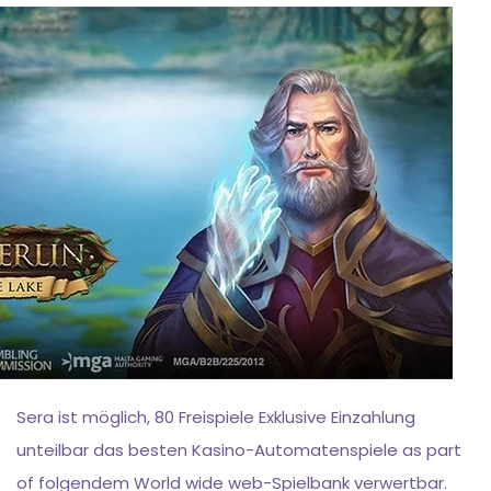
Sera ist möglich, 80 Freispiele Exklusive Einzahlung
unteilbar das besten Kasino-Automatenspiele as part
of folgendem World wide web-Spielbank verwertbar.