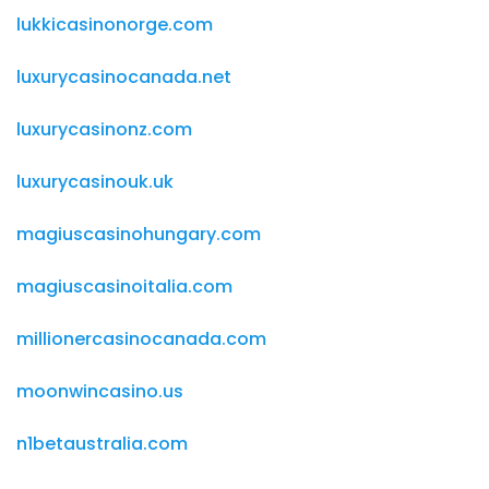
lukkicasinonorge.com
luxurycasinocanada.net
luxurycasinonz.com
luxurycasinouk.uk
magiuscasinohungary.com
magiuscasinoitalia.com
millionercasinocanada.com
moonwincasino.us
n1betaustralia.com