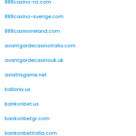
888casino-nz.com
888casino-sverige.com
888casinoireland.com
avantgardecasinoitalia.com
avantgardecasinouk.uk
aviatrixgame.net
ballonix.us
bankonbet.us
bankonbetgr.com
bankonbetitalia.com