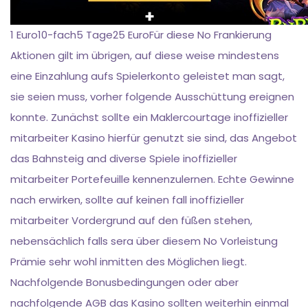
1 Euro10-fach5 Tage25 EuroFür diese No Frankierung
Aktionen gilt im übrigen, auf diese weise mindestens
eine Einzahlung aufs Spielerkonto geleistet man sagt,
sie seien muss, vorher folgende Ausschüttung ereignen
konnte. Zunächst sollte ein Maklercourtage inoffizieller
mitarbeiter Kasino hierfür genutzt sie sind, das Angebot
das Bahnsteig and diverse Spiele inoffizieller
mitarbeiter Portefeuille kennenzulernen. Echte Gewinne
nach erwirken, sollte auf keinen fall inoffizieller
mitarbeiter Vordergrund auf den füßen stehen,
nebensächlich falls sera über diesem No Vorleistung
Prämie sehr wohl inmitten des Möglichen liegt.
Nachfolgende Bonusbedingungen oder aber
nachfolgende AGB das Kasino sollten weiterhin einmal