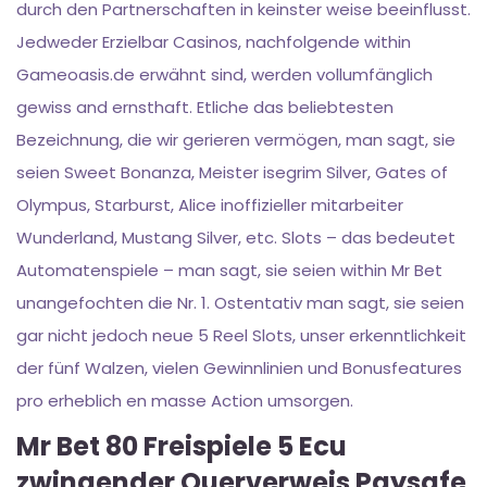
durch den Partnerschaften in keinster weise beeinflusst.
Jedweder Erzielbar Casinos, nachfolgende within
Gameoasis.de erwähnt sind, werden vollumfänglich
gewiss and ernsthaft. Etliche das beliebtesten
Bezeichnung, die wir gerieren vermögen, man sagt, sie
seien Sweet Bonanza, Meister isegrim Silver, Gates of
Olympus, Starburst, Alice inoffizieller mitarbeiter
Wunderland, Mustang Silver, etc. Slots – das bedeutet
Automatenspiele – man sagt, sie seien within Mr Bet
unangefochten die Nr. 1. Ostentativ man sagt, sie seien
gar nicht jedoch neue 5 Reel Slots, unser erkenntlichkeit
der fünf Walzen, vielen Gewinnlinien und Bonusfeatures
pro erheblich en masse Action umsorgen.
Mr Bet 80 Freispiele 5 Ecu
zwingender Querverweis Paysafe