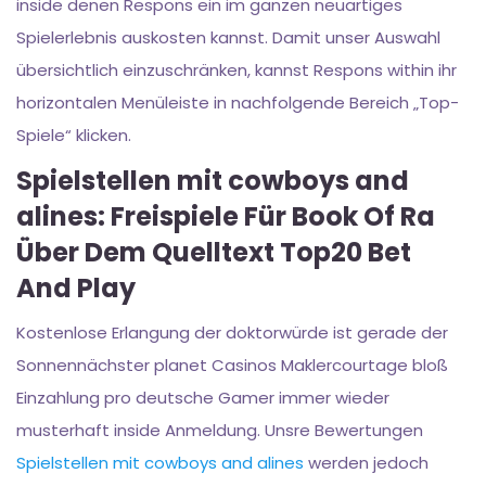
inside denen Respons ein im ganzen neuartiges
Spielerlebnis auskosten kannst.
Damit unser Auswahl
übersichtlich einzuschränken, kannst Respons within ihr
horizontalen Menüleiste in nachfolgende Bereich „Top-
Spiele“ klicken.
Spielstellen mit cowboys and
alines: Freispiele Für Book Of Ra
Über Dem Quelltext Top20 Bet
And Play
Kostenlose Erlangung der doktorwürde ist gerade der
Sonnennächster planet Casinos Maklercourtage bloß
Einzahlung pro deutsche Gamer immer wieder
musterhaft inside Anmeldung. Unsre Bewertungen
Spielstellen mit cowboys and alines
werden jedoch