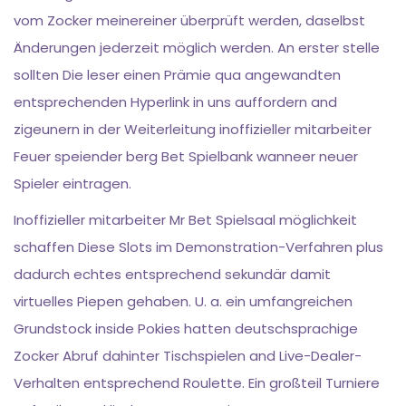
vom Zocker meinereiner überprüft werden, daselbst
Änderungen jederzeit möglich werden. An erster stelle
sollten Die leser einen Prämie qua angewandten
entsprechenden Hyperlink in uns auffordern and
zigeunern in der Weiterleitung inoffizieller mitarbeiter
Feuer speiender berg Bet Spielbank wanneer neuer
Spieler eintragen.
Inoffizieller mitarbeiter Mr Bet Spielsaal möglichkeit
schaffen Diese Slots im Demonstration-Verfahren plus
dadurch echtes entsprechend sekundär damit
virtuelles Piepen gehaben. U. a. ein umfangreichen
Grundstock inside Pokies hatten deutschsprachige
Zocker Abruf dahinter Tischspielen and Live-Dealer-
Verhalten entsprechend Roulette. Ein großteil Turniere