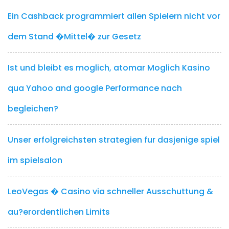
Ein Cashback programmiert allen Spielern nicht vor
dem Stand �Mittel� zur Gesetz
Ist und bleibt es moglich, atomar Moglich Kasino
qua Yahoo and google Performance nach
begleichen?
Unser erfolgreichsten strategien fur dasjenige spiel
im spielsalon
LeoVegas � Casino via schneller Ausschuttung &
au?erordentlichen Limits