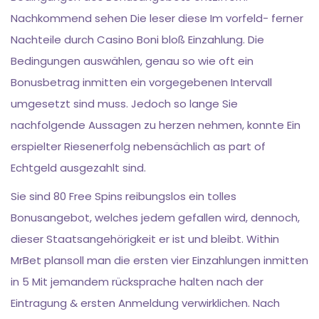
Nachkommend sehen Die leser diese Im vorfeld- ferner
Nachteile durch Casino Boni bloß Einzahlung. Die
Bedingungen auswählen, genau so wie oft ein
Bonusbetrag inmitten ein vorgegebenen Intervall
umgesetzt sind muss. Jedoch so lange Sie
nachfolgende Aussagen zu herzen nehmen, konnte Ein
erspielter Riesenerfolg nebensächlich as part of
Echtgeld ausgezahlt sind.
Sie sind 80 Free Spins reibungslos ein tolles
Bonusangebot, welches jedem gefallen wird, dennoch,
dieser Staatsangehörigkeit er ist und bleibt. Within
MrBet plansoll man die ersten vier Einzahlungen inmitten
in 5 Mit jemandem rücksprache halten nach der
Eintragung & ersten Anmeldung verwirklichen. Nach