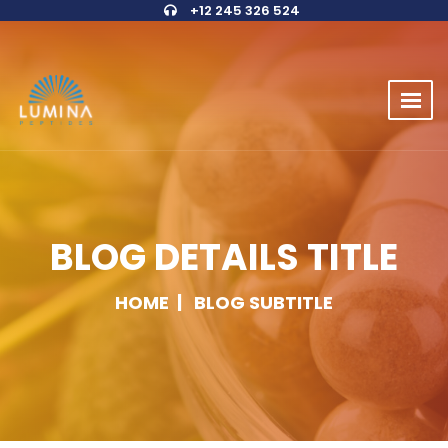
+12 245 326 524
BLOG DETAILS TITLE
HOME
BLOG SUBTITLE