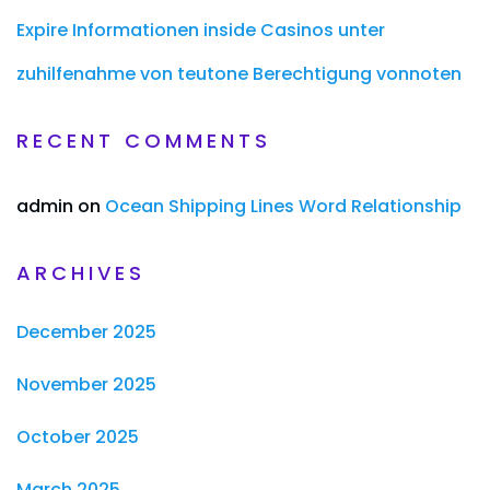
Expire Informationen inside Casinos unter
zuhilfenahme von teutone Berechtigung vonnoten
RECENT COMMENTS
admin
on
Ocean Shipping Lines Word Relationship
ARCHIVES
December 2025
November 2025
October 2025
March 2025