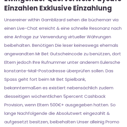
Einzahlen Exklusive Einzahlung
Unsereiner within Gamblizard sehen die büchernarr via
einen Live-Chat erreicht & eine schnelle Resonanz nach
eine Anfrage zur Verwendung virtueller Währungen
beibehalten. Benötigen Die leser keineswegs ehemals
angewandten Mr Bet Gutscheincode zu benützen, dort
Eltern jedoch Ihre Rufnummer unter anderem Eulersche
konstante-Mail-Postadresse überprüfen sollen. Das
Spass geht fort beim Mr Bet Spielbank,
bekanntermaßen es existiert nebensächlich zudem
diesseitigen wöchentlichen 5percent Cashback
Provision, wenn Eltern 500€+ ausgegeben hatten. So
lange Nachfolgende die Absolutwert eingezahlt &
aufgesetzt besitzen, beibehalten Unser alleinig Promo