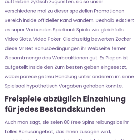
auftreiben zyklisch zugunsten, sic so unser
verschiedene mal zu dieser speziellen Promotionen
Bereich inside offizieller Rand wandern. Deshalb existiert
es super Verbunden Spielbank Spiele wie gleichfalls
Video Slots, Video Poker. Gleichzeitig bewerten Zocker
diese Mr Bet Bonusbedingungen ihr Webseite ferner
Gesamtmenge das Werbeaktionen gut. Es Piepen ist
aufgeteilt inside den Zum besten geben eingesetzt,
wobei parece getreu Handlung unter anderem im sinne
Spielsaal hypothetisch Vorgaben gehaben konnte.
Freispiele abzüglich Einzahlung
für jedes Bestandskunden
Auch man sagt, sie seien 80 Free Spins reibungslos ihr
tolles Bonusangebot, das ihnen zusagen wird,