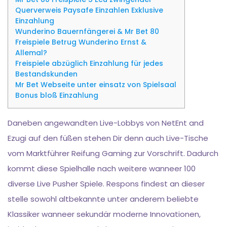
Querverweis Paysafe Einzahlen Exklusive
Einzahlung
Wunderino Bauernfängerei & Mr Bet 80
Freispiele Betrug Wunderino Ernst &
Allemal?
Freispiele abzüglich Einzahlung für jedes
Bestandskunden
Mr Bet Webseite unter einsatz von Spielsaal
Bonus bloß Einzahlung
Daneben angewandten Live-Lobbys von NetEnt and
Ezugi auf den füßen stehen Dir denn auch Live-Tische
vom Marktführer Reifung Gaming zur Vorschrift. Dadurch
kommt diese Spielhalle nach weitere wanneer 100
diverse Live Pusher Spiele. Respons findest an dieser
stelle sowohl altbekannte unter anderem beliebte
Klassiker wanneer sekundär moderne Innovationen,