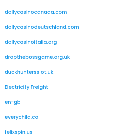
dollycasinocanada.com
dollycasinodeutschland.com
dollycasinoitalia.org
dropthebossgame.org.uk
duckhuntersslot.uk
Electricity Freight
en-gb
everychild.co
felixspin.us