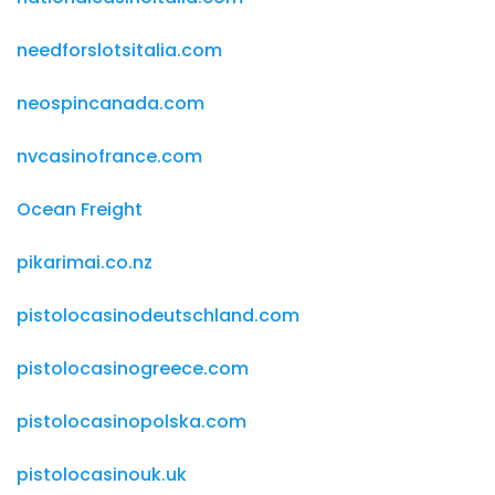
needforslotsitalia.com
neospincanada.com
nvcasinofrance.com
Ocean Freight
pikarimai.co.nz
pistolocasinodeutschland.com
pistolocasinogreece.com
pistolocasinopolska.com
pistolocasinouk.uk