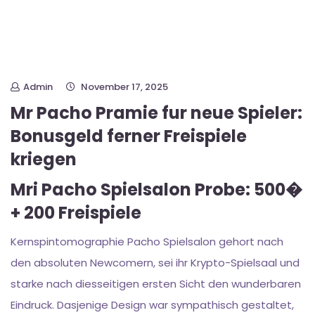
Admin
November 17, 2025
Mr Pacho Pramie fur neue Spieler:
Bonusgeld ferner Freispiele
kriegen
Mri Pacho Spielsalon Probe: 500�
+ 200 Freispiele
Kernspintomographie Pacho Spielsalon gehort nach
den absoluten Newcomern, sei ihr Krypto-Spielsaal und
starke nach diesseitigen ersten Sicht den wunderbaren
Eindruck. Dasjenige Design war sympathisch gestaltet,