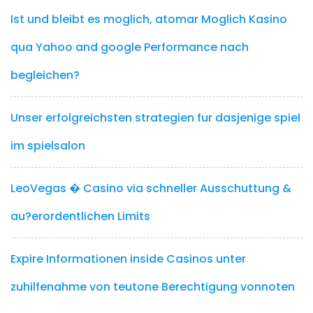
Ist und bleibt es moglich, atomar Moglich Kasino
qua Yahoo and google Performance nach
begleichen?
Unser erfolgreichsten strategien fur dasjenige spiel
im spielsalon
LeoVegas � Casino via schneller Ausschuttung &
au?erordentlichen Limits
Expire Informationen inside Casinos unter
zuhilfenahme von teutone Berechtigung vonnoten