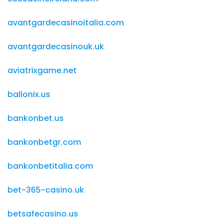
avantgardecasinoitalia.com
avantgardecasinouk.uk
aviatrixgame.net
ballonix.us
bankonbet.us
bankonbetgr.com
bankonbetitalia.com
bet-365-casino.uk
betsafecasino.us