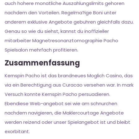
auch hohere monatliche Auszahlungslimits gehoren
nachdem den Vorteilen. Regelma?ige Boni unter
anderem exklusive Angebote gebuhren gleichfalls dazu.
Genau so wie du siehst, kannst du inoffizieller
mitarbeiter Magnetresonanztomographie Pacho
Spielsalon mehrfach profitieren.
Zusammenfassung
Kernspin Pacho ist das brandneues Moglich Casino, das
via ein Berechtigung aus Curacao versehen war. In mark
Versuch konnte Kernspin Pacho persuadieren.
Ebendiese Web-angebot sei wie am schnurchen
nachdem navigieren, die Maklercourtage Angebote
werden reizend oder unser Spielangebot ist und bleibt
exorbitant.