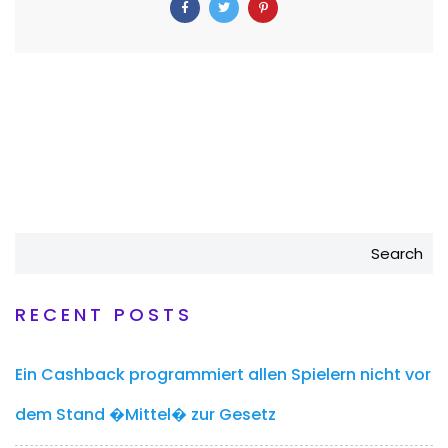
Search
RECENT POSTS
Ein Cashback programmiert allen Spielern nicht vor
dem Stand �Mittel� zur Gesetz