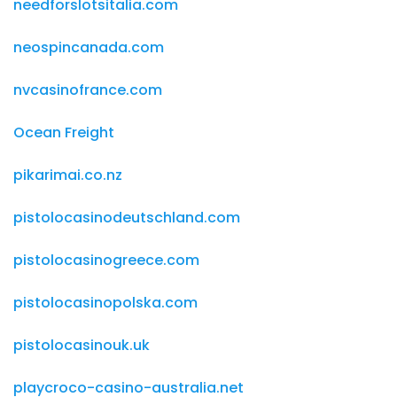
needforslotsitalia.com
neospincanada.com
nvcasinofrance.com
Ocean Freight
pikarimai.co.nz
pistolocasinodeutschland.com
pistolocasinogreece.com
pistolocasinopolska.com
pistolocasinouk.uk
playcroco-casino-australia.net