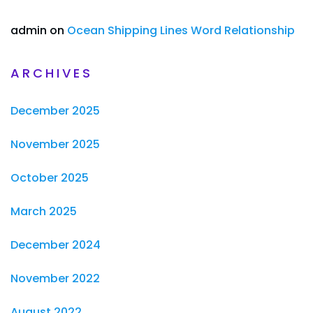
admin
on
Ocean Shipping Lines Word Relationship
ARCHIVES
December 2025
November 2025
October 2025
March 2025
December 2024
November 2022
August 2022