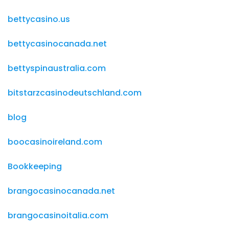
bettycasino.us
bettycasinocanada.net
bettyspinaustralia.com
bitstarzcasinodeutschland.com
blog
boocasinoireland.com
Bookkeeping
brangocasinocanada.net
brangocasinoitalia.com