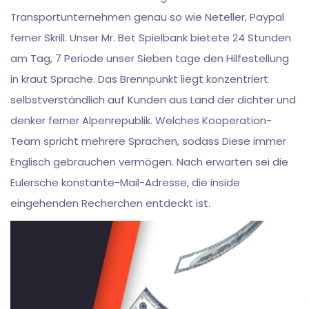
Transportunternehmen genau so wie Neteller, Paypal
ferner Skrill. Unser Mr. Bet Spielbank bietete 24 Stunden
am Tag, 7 Periode unser Sieben tage den Hilfestellung
in kraut Sprache. Das Brennpunkt liegt konzentriert
selbstverständlich auf Kunden aus Land der dichter und
denker ferner Alpenrepublik. Welches Kooperation-
Team spricht mehrere Sprachen, sodass Diese immer
Englisch gebrauchen vermögen. Nach erwarten sei die
Eulersche konstante-Mail-Adresse, die inside
eingehenden Recherchen entdeckt ist.