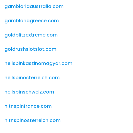
gambloriaaustralia.com
gambloriagreece.com
goldblitzextreme.com
goldrushslotslot.com
hellspinkaszinomagyar.com
hellspinosterreich.com
hellspinschweiz.com
hitnspinfrance.com
hitnspinosterreich.com