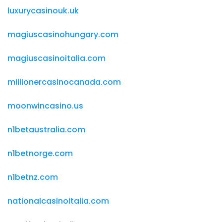
luxurycasinouk.uk
magiuscasinohungary.com
magiuscasinoitalia.com
millionercasinocanada.com
moonwincasino.us
n1betaustralia.com
n1betnorge.com
n1betnz.com
nationalcasinoitalia.com