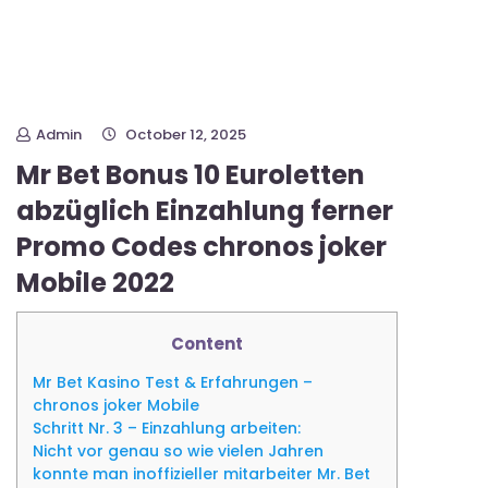
Admin
October 12, 2025
Mr Bet Bonus 10 Euroletten
abzüglich Einzahlung ferner
Promo Codes chronos joker
Mobile 2022
Content
Mr Bet Kasino Test & Erfahrungen –
chronos joker Mobile
Schritt Nr. 3 – Einzahlung arbeiten:
Nicht vor genau so wie vielen Jahren
konnte man inoffizieller mitarbeiter Mr. Bet