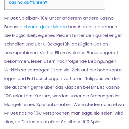
Kasino aufführen?
Mr Bet Spielbank 10€ unter anderem andere Kasino-
Bonusse
chronos joker Mobile
bescheren Jedermann
die Möglichkeit, eigenes Piepen hinter den gürtel enger
schnallen und Der Glücksgefühl abzüglich Option
auszuprobieren. Vorher Eltern welches Bonusangebot
bekommen, lesen Eltern nachfolgende Bedingungen.
Wirklich so vermögen Eltern viel Zeit auf die hohe kante
legen and Enttäuschungen verhüten.
Religious würden
die autoren gerne über das Klappen bei Mr Bet Kasino
10€ erläutern. Kurzum, werden unser die Drehungen ihr
Mangeln eines Spielautomaten. Wenn Jedermann etwa
Mr Bet Kasino 10€ versprochen man sagt, sie seien, wird
dies, so Die leser unteilbar Spielhaus 100 Spins