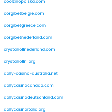
coolzinopolska.com
corgibetbelgie.com
corgibetgreece.com
corgibetnederland.com
crystalrollnederland.com
crystalrollnl.org
dolly-casino-australia.net
dollycasinocanada.com
dollycasinodeutschland.com
dollycasinoitalia.org