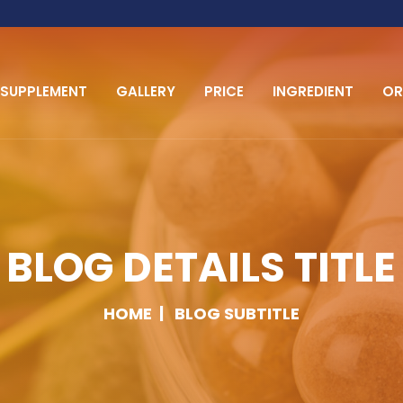
SUPPLEMENT
GALLERY
PRICE
INGREDIENT
OR
BLOG DETAILS TITLE
HOME
BLOG SUBTITLE