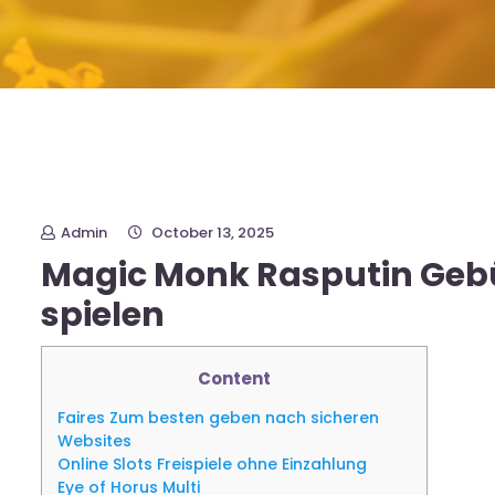
Admin
October 13, 2025
Magic Monk Rasputin Gebü
spielen
Content
Faires Zum besten geben nach sicheren
Websites
Online Slots Freispiele ohne Einzahlung
Eye of Horus Multi