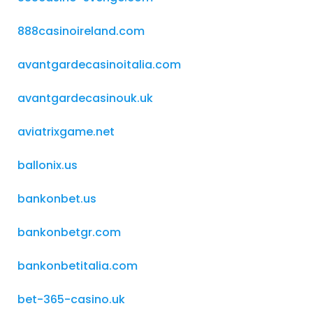
888casinoireland.com
avantgardecasinoitalia.com
avantgardecasinouk.uk
aviatrixgame.net
ballonix.us
bankonbet.us
bankonbetgr.com
bankonbetitalia.com
bet-365-casino.uk