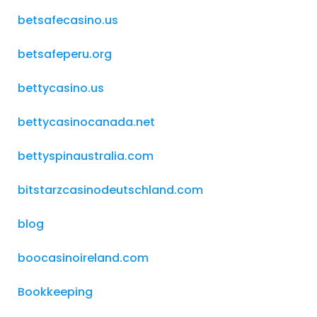
betsafecasino.us
betsafeperu.org
bettycasino.us
bettycasinocanada.net
bettyspinaustralia.com
bitstarzcasinodeutschland.com
blog
boocasinoireland.com
Bookkeeping