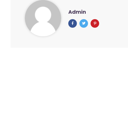
Admin