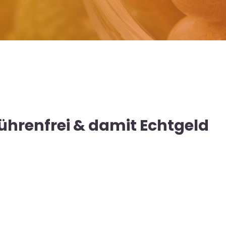
hrenfrei & damit Echtgeld