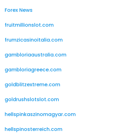
Forex News
fruitmillionslot.com
frumzicasinoitalia.com
gambloriaaustralia.com
gambloriagreece.com
goldblitzextreme.com
goldrushslotslot.com
hellspinkaszinomagyar.com
hellspinosterreich.com