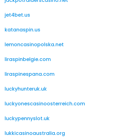
jackpotraiderscasino.net
jet4bet.us
katanaspin.us
lemoncasinopolska.net
liraspinbelgie.com
liraspinespana.com
luckyhunteruk.uk
luckyonescasinoosterreich.com
luckypennyslot.uk
lukkicasinoaustralia.org