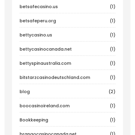
betsafecasino.us
(1)
betsafeperu.org
(1)
bettycasino.us
(1)
bettycasinocanada.net
(1)
bettyspinaustralia.com
(1)
bitstarzcasinodeutschland.com
(1)
blog
(2)
boocasinoireland.com
(1)
Bookkeeping
(1)
brangocasinocanada.net
(1)