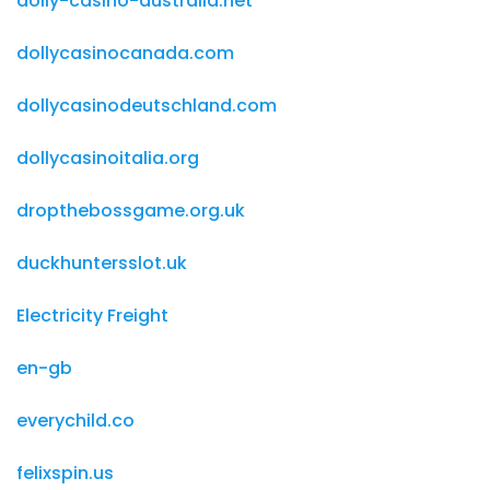
dolly-casino-australia.net
dollycasinocanada.com
dollycasinodeutschland.com
dollycasinoitalia.org
dropthebossgame.org.uk
duckhuntersslot.uk
Electricity Freight
en-gb
everychild.co
felixspin.us