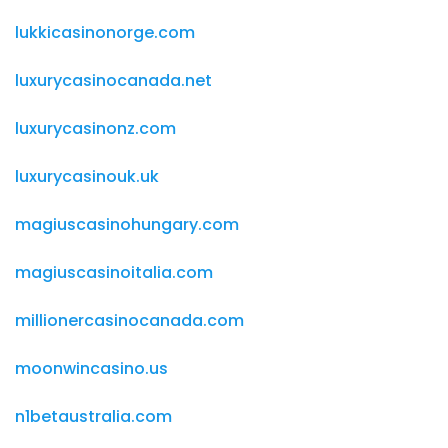
lukkicasinonorge.com
luxurycasinocanada.net
luxurycasinonz.com
luxurycasinouk.uk
magiuscasinohungary.com
magiuscasinoitalia.com
millionercasinocanada.com
moonwincasino.us
n1betaustralia.com