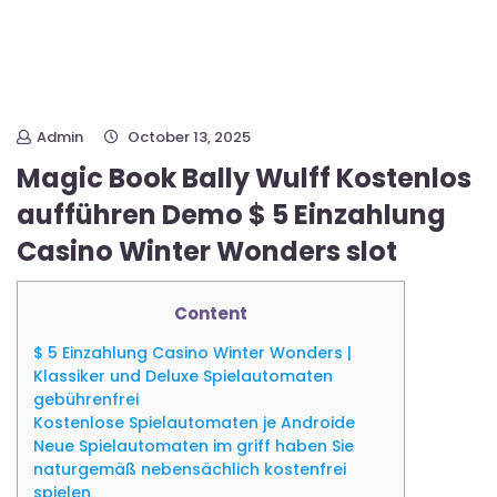
Admin
October 13, 2025
Magic Book Bally Wulff Kostenlos
aufführen Demo $ 5 Einzahlung
Casino Winter Wonders slot
Content
$ 5 Einzahlung Casino Winter Wonders |
Klassiker und Deluxe Spielautomaten
gebührenfrei
Kostenlose Spielautomaten je Androide
Neue Spielautomaten im griff haben Sie
naturgemäß nebensächlich kostenfrei
spielen