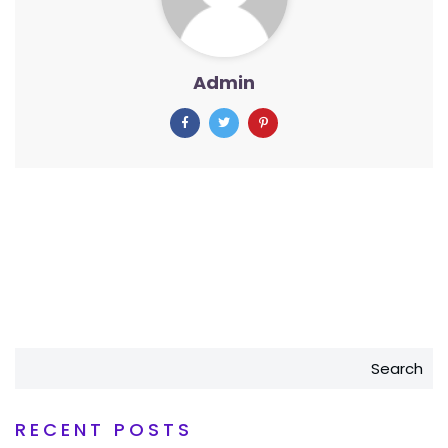
Admin
Search
RECENT POSTS