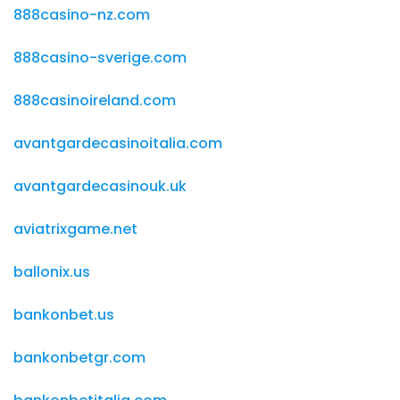
888casino-nz.com
888casino-sverige.com
888casinoireland.com
avantgardecasinoitalia.com
avantgardecasinouk.uk
aviatrixgame.net
ballonix.us
bankonbet.us
bankonbetgr.com