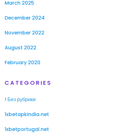
March 2025
December 2024
November 2022
August 2022
February 2020
CATEGORIES
! Без рубрики
1xbetapkindia.net
1xbetportugal.net