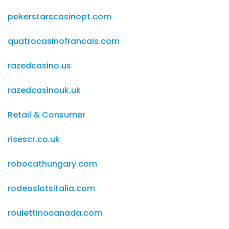
pokerstarscasinopt.com
quatrocasinofrancais.com
razedcasino.us
razedcasinouk.uk
Retail & Consumer
risescr.co.uk
robocathungary.com
rodeoslotsitalia.com
roulettinocanada.com