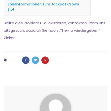
Spielinformationen zum Jackpot Crown
Slot
Sollte dies Problem u. a. existieren, kontakten Eltern uns
bittgesuch, dadurch Sie nach „Thema wiedergeben“
klicken.