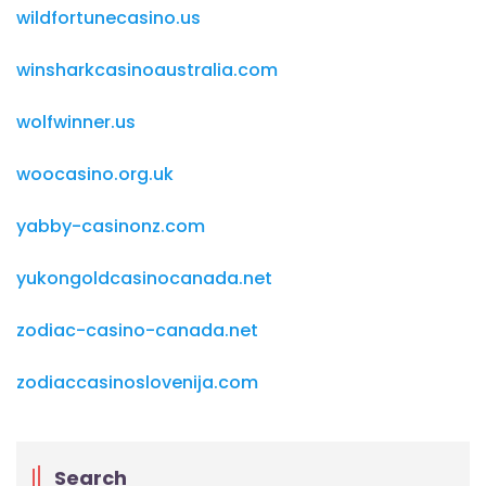
wildfortunecasino.us
winsharkcasinoaustralia.com
wolfwinner.us
woocasino.org.uk
yabby-casinonz.com
yukongoldcasinocanada.net
zodiac-casino-canada.net
zodiaccasinoslovenija.com
Search