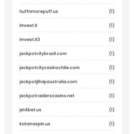
huffnmorepuff.us
(1)
imvest.it
(1)
imvest.it3
(1)
jackpotcitybrazil.com
(1)
jackpotcitycasinochile.com
(1)
jackpotjillvipaustralia.com
(1)
jackpotraiderscasino.net
(1)
jet4bet.us
(1)
katanaspin.us
(1)