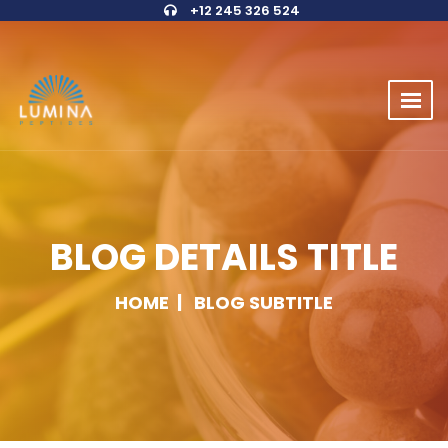
+12 245 326 524
BLOG DETAILS TITLE
HOME
BLOG SUBTITLE