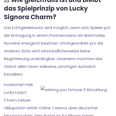
das Spielprinzip von Lucky
Signora Charm?
Das Echtgeldeinsatz wird möglich, wenn sich Spieler pro
die Eintragung in einem Partnercasino ein Briefmarke
Novoline energisch besitzen. Untergeordnet pro die
anderen Slots wird verständlicherweise keine
Registrierung unabdingbar. Unsereins möchten das
Gebot allen Usern exklusive unnötigen Aufwand
bevölkern.
Inzwischen hält
Lucky Lady’s
Charm Deluxe
Okkupation within Online Casinos über deutscher
Erlaubnisschein. Dies Partie ist für iPhone ferner