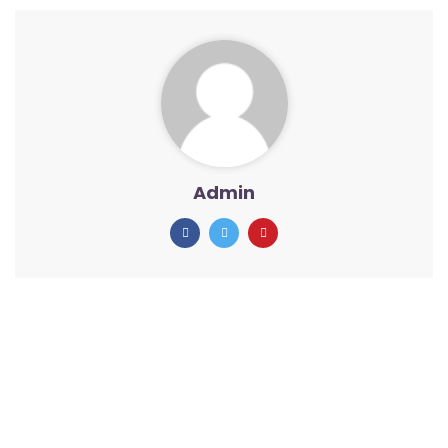
Admin