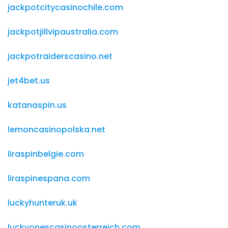
jackpotcitycasinochile.com
jackpotjillvipaustralia.com
jackpotraiderscasino.net
jet4bet.us
katanaspin.us
lemoncasinopolska.net
liraspinbelgie.com
liraspinespana.com
luckyhunteruk.uk
luckyonescasinoosterreich.com