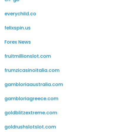
everychild.co
felixspin.us
Forex News
fruitmillionslot.com
frumzicasinoitalia.com
gambloriaaustralia.com
gambloriagreece.com
goldblitzextreme.com
goldrushslotslot.com