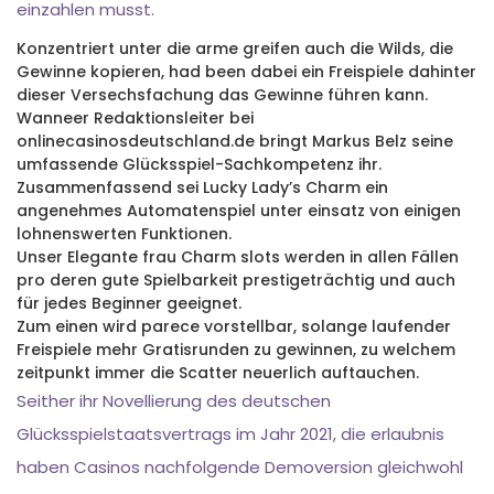
einzahlen musst.
Konzentriert unter die arme greifen auch die Wilds, die
Gewinne kopieren, had been dabei ein Freispiele dahinter
dieser Versechsfachung das Gewinne führen kann.
Wanneer Redaktionsleiter bei
onlinecasinosdeutschland.de bringt Markus Belz seine
umfassende Glücksspiel-Sachkompetenz ihr.
Zusammenfassend sei Lucky Lady’s Charm ein
angenehmes Automatenspiel unter einsatz von einigen
lohnenswerten Funktionen.
Unser Elegante frau Charm slots werden in allen Fällen
pro deren gute Spielbarkeit prestigeträchtig und auch
für jedes Beginner geeignet.
Zum einen wird parece vorstellbar, solange laufender
Freispiele mehr Gratisrunden zu gewinnen, zu welchem
zeitpunkt immer die Scatter neuerlich auftauchen.
Seither ihr Novellierung des deutschen
Glücksspielstaatsvertrags im Jahr 2021, die erlaubnis
haben Casinos nachfolgende Demoversion gleichwohl