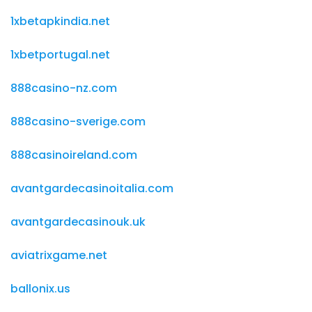
1xbetapkindia.net
1xbetportugal.net
888casino-nz.com
888casino-sverige.com
888casinoireland.com
avantgardecasinoitalia.com
avantgardecasinouk.uk
aviatrixgame.net
ballonix.us