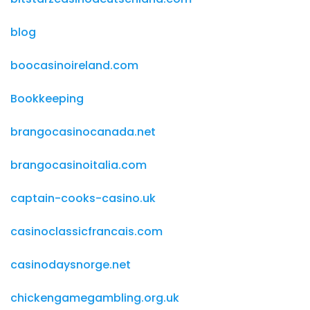
blog
boocasinoireland.com
Bookkeeping
brangocasinocanada.net
brangocasinoitalia.com
captain-cooks-casino.uk
casinoclassicfrancais.com
casinodaysnorge.net
chickengamegambling.org.uk