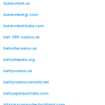
bankonbet.us
bankonbetgr.com
bankonbetitalia.com
bet-365-casino.uk
betsafecasino.us
betsafeperu.org
bettycasino.us
bettycasinocanada.net
bettyspinaustralia.com
bitstarzcasinodeutschland.com