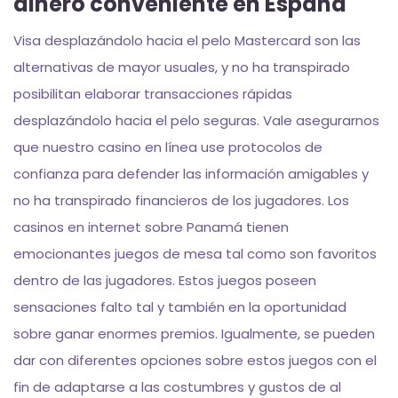
dinero conveniente en España
Visa desplazándolo hacia el pelo Mastercard son las
alternativas de mayor usuales, y no ha transpirado
posibilitan elaborar transacciones rápidas
desplazándolo hacia el pelo seguras. Vale asegurarnos
que nuestro casino en línea use protocolos de
confianza para defender las información amigables y
no ha transpirado financieros de los jugadores. Los
casinos en internet sobre Panamá tienen
emocionantes juegos de mesa tal como son favoritos
dentro de las jugadores. Estos juegos poseen
sensaciones falto tal y también en la oportunidad
sobre ganar enormes premios. Igualmente, se pueden
dar con diferentes opciones sobre estos juegos con el
fin de adaptarse a las costumbres y gustos de al