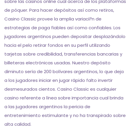
sobre las casinos online cual acerca de los plataformas
de póquer. Para hacer depósitos así­ como retiros,
Casino Classic provee la amplia variacií³n de
estrategias de paga fiables así­ como confiables. Los
jugadores argentinos pueden depositar desplazándolo
hacia el pelo retirar fondos en su perfil utilizando
tarjetas sobre credibilidad, transferencias bancarias y
billeteras electrónicas usadas. Nuestro depósito
diminuto serí­a de 200 bolívares argentinos, lo que deja
a los jugadores iniciar en jugar rápido falto invertir
desmesurados cientos. Casino Classic es cualquier
casino referente a línea sobre importancia cual brinda
a las jugadores argentinos la pericia de
entretenimiento estimulante y no ha transpirado sobre
alta calidad.