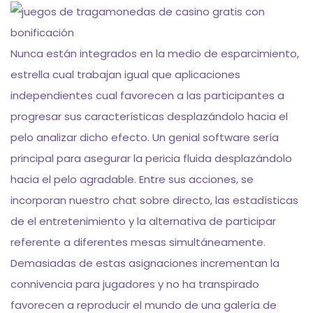
Nunca están integrados en la medio de esparcimiento,
estrella cual trabajan igual que aplicaciones
independientes cual favorecen a las participantes a
progresar sus características desplazándolo hacia el
pelo analizar dicho efecto. Un genial software serí­a
principal para asegurar la pericia fluida desplazándolo
hacia el pelo agradable. Entre sus acciones, se
incorporan nuestro chat sobre directo, las estadísticas
de el entretenimiento y la alternativa de participar
referente a diferentes mesas simultáneamente.
Demasiadas de estas asignaciones incrementan la
connivencia para jugadores y no ha transpirado
favorecen a reproducir el mundo de una galería de