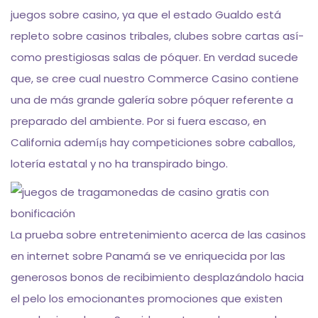
juegos sobre casino, ya que el estado Gualdo está
repleto sobre casinos tribales, clubes sobre cartas así­
como prestigiosas salas de póquer. En verdad sucede
que, se cree cual nuestro Commerce Casino contiene
una de más grande galería sobre póquer referente a
preparado del ambiente. Por si fuera escaso, en
California ademí¡s hay competiciones sobre caballos,
lotería estatal y no ha transpirado bingo.
La prueba sobre entretenimiento acerca de las casinos
en internet sobre Panamá se ve enriquecida por las
generosos bonos de recibimiento desplazándolo hacia
el pelo los emocionantes promociones que existen