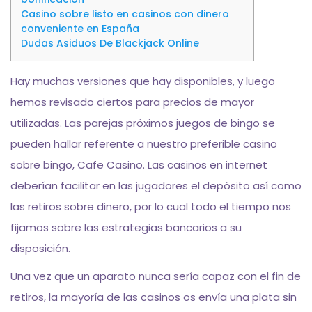
Casino sobre listo en casinos con dinero
conveniente en España
Dudas Asiduos De Blackjack Online
Hay muchas versiones que hay disponibles, y luego
hemos revisado ciertos para precios de mayor
utilizadas. Las parejas próximos juegos de bingo se
pueden hallar referente a nuestro preferible casino
sobre bingo, Cafe Casino.
Las casinos en internet
deberían facilitar en las jugadores el depósito así­ como
las retiros sobre dinero, por lo cual todo el tiempo nos
fijamos sobre las estrategias bancarios a su
disposición.
Una vez que un aparato nunca serí­a capaz con el fin de
retiros, la mayoría de las casinos os envía una plata sin