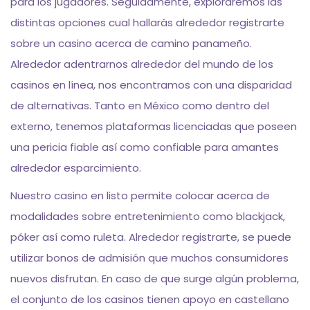
para los jugadores. Seguidamente, exploraremos las
distintas opciones cual hallarás alrededor registrarte
sobre un casino acerca de camino panameño.
Alrededor adentrarnos alrededor del mundo de los
casinos en línea, nos encontramos con una disparidad
de alternativas. Tanto en México como dentro del
externo, tenemos plataformas licenciadas que poseen
una pericia fiable así­ como confiable para amantes
alrededor esparcimiento.
Nuestro casino en listo permite colocar acerca de
modalidades sobre entretenimiento como blackjack,
póker así­ como ruleta. Alrededor registrarte, se puede
utilizar bonos de admisión que muchos consumidores
nuevos disfrutan. En caso de que surge algún problema,
el conjunto de los casinos tienen apoyo en castellano