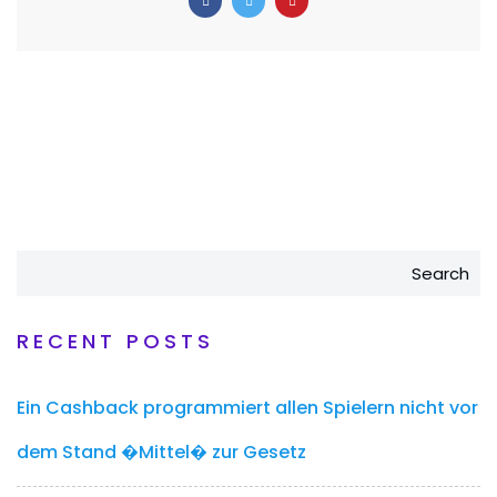
Search
RECENT POSTS
Ein Cashback programmiert allen Spielern nicht vor
dem Stand �Mittel� zur Gesetz