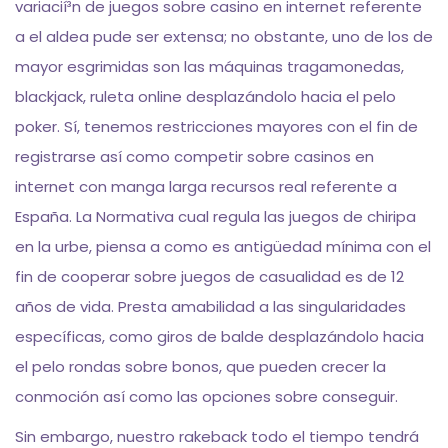
variacií³n de juegos sobre casino en internet referente
a el aldea pude ser extensa; no obstante, uno de los de
mayor esgrimidas son las máquinas tragamonedas,
blackjack, ruleta online desplazándolo hacia el pelo
poker. Sí, tenemos restricciones mayores con el fin de
registrarse así­ como competir sobre casinos en
internet con manga larga recursos real referente a
España. La Normativa cual regula las juegos de chiripa
en la urbe, piensa a como es antigüedad mínima con el
fin de cooperar sobre juegos de casualidad es de 12
años de vida. Presta amabilidad a las singularidades
específicas, como giros de balde desplazándolo hacia
el pelo rondas sobre bonos, que pueden crecer la
conmoción así­ como las opciones sobre conseguir.
Sin embargo, nuestro rakeback todo el tiempo tendrá