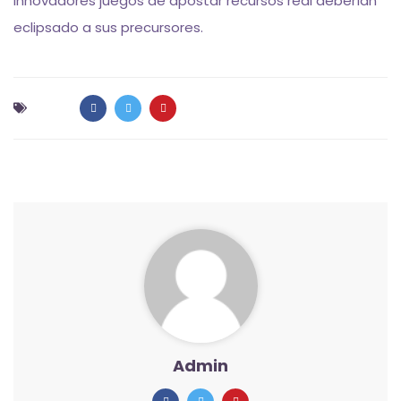
innovadores juegos de apostar recursos real deberían
eclipsado a sus precursores.
Admin