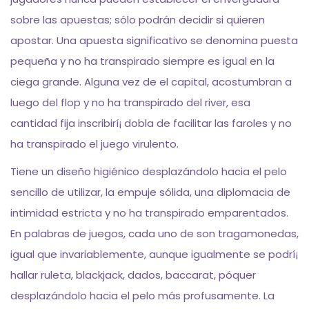
sobre las apuestas; sólo podrán decidir si quieren
apostar. Una apuesta significativo se denomina puesta
pequeña y no ha transpirado siempre es igual en la
ciega grande. Alguna vez de el capital, acostumbran a
luego del flop y no ha transpirado del river, esa
cantidad fija inscribirí¡ dobla de facilitar las faroles y no
ha transpirado el juego virulento.
Tiene un diseño higiénico desplazándolo hacia el pelo
sencillo de utilizar, la empuje sólida, una diplomacia de
intimidad estricta y no ha transpirado emparentados.
En palabras de juegos, cada uno de son tragamonedas,
igual que invariablemente, aunque igualmente se podrí¡
hallar ruleta, blackjack, dados, baccarat, póquer
desplazándolo hacia el pelo más profusamente. La