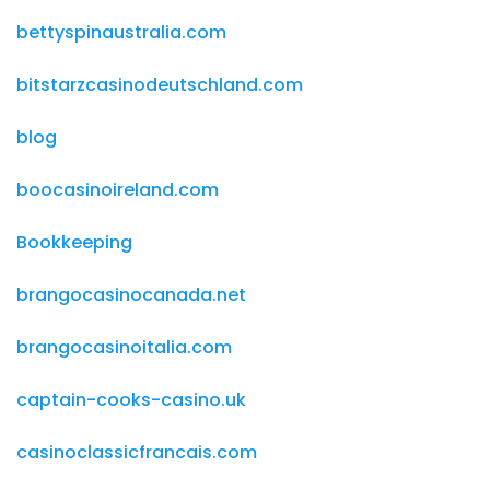
bettyspinaustralia.com
bitstarzcasinodeutschland.com
blog
boocasinoireland.com
Bookkeeping
brangocasinocanada.net
brangocasinoitalia.com
captain-cooks-casino.uk
casinoclassicfrancais.com