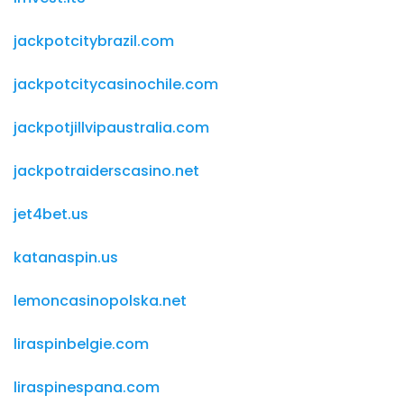
jackpotcitybrazil.com
jackpotcitycasinochile.com
jackpotjillvipaustralia.com
jackpotraiderscasino.net
jet4bet.us
katanaspin.us
lemoncasinopolska.net
liraspinbelgie.com
liraspinespana.com