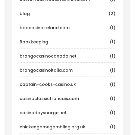
blog
(2)
boocasinoireland.com
(1)
Bookkeeping
(1)
brangocasinocanada.net
(1)
brangocasinoitalia.com
(1)
captain-cooks-casino.uk
(1)
casinoclassicfrancais.com
(1)
casinodaysnorge.net
(1)
chickengamegambling.org.uk
(1)