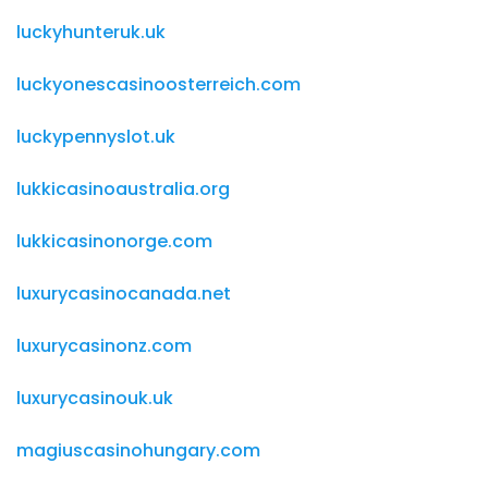
luckyhunteruk.uk
luckyonescasinoosterreich.com
luckypennyslot.uk
lukkicasinoaustralia.org
lukkicasinonorge.com
luxurycasinocanada.net
luxurycasinonz.com
luxurycasinouk.uk
magiuscasinohungary.com