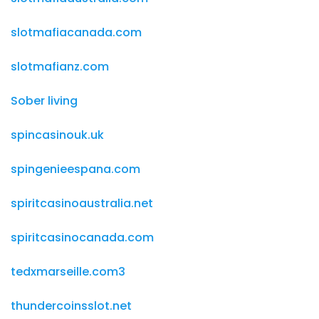
slotmafiacanada.com
slotmafianz.com
Sober living
spincasinouk.uk
spingenieespana.com
spiritcasinoaustralia.net
spiritcasinocanada.com
tedxmarseille.com3
thundercoinsslot.net