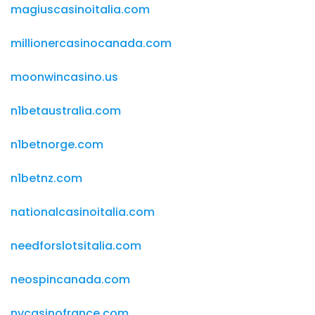
magiuscasinoitalia.com
millionercasinocanada.com
moonwincasino.us
n1betaustralia.com
n1betnorge.com
n1betnz.com
nationalcasinoitalia.com
needforslotsitalia.com
neospincanada.com
nvcasinofrance.com