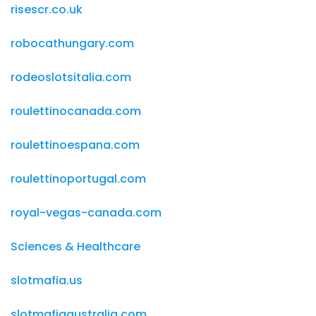
risescr.co.uk
robocathungary.com
rodeoslotsitalia.com
roulettinocanada.com
roulettinoespana.com
roulettinoportugal.com
royal-vegas-canada.com
Sciences & Healthcare
slotmafia.us
slotmafiaaustralia.com