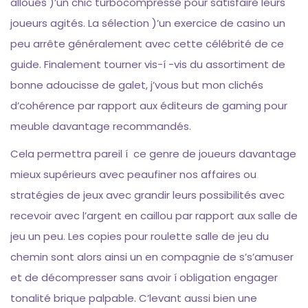
alloués )’un chic turbocompressé pour satisfaire leurs
joueurs agités. La sélection )’un exercice de casino un
peu arrête généralement avec cette célébrité de ce
guide. Finalement tourner vis-í -vis du assortiment de
bonne adoucisse de galet, j’vous but mon clichés
d’cohérence par rapport aux éditeurs de gaming pour
meuble davantage recommandés.
Cela permettra pareil í ce genre de joueurs davantage
mieux supérieurs avec peaufiner nos affaires ou
stratégies de jeux avec grandir leurs possibilités avec
recevoir avec l’argent en caillou par rapport aux salle de
jeu un peu. Les copies pour roulette salle de jeu du
chemin sont alors ainsi un en compagnie de s’s’amuser
et de décompresser sans avoir í obligation engager
tonalité brique palpable. C’levant aussi bien une