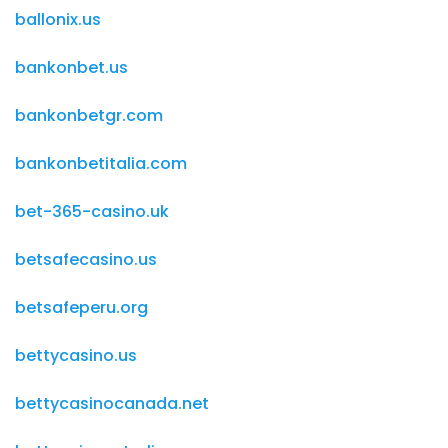
ballonix.us
bankonbet.us
bankonbetgr.com
bankonbetitalia.com
bet-365-casino.uk
betsafecasino.us
betsafeperu.org
bettycasino.us
bettycasinocanada.net