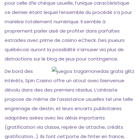
pour celle d’le chèque usuelle, l’unique caractéristique
ce dernier étant lequel l’ensemble du procédé s’a pour
manière totalement numérique. Il semble à
proprement parler aisé de profiter dans parfaites
estrades avec prime de casino eCheck. Des joueurs
québécois auront la possibilité s’amuser via plus de
distractions sur le blog de jeux pour contingence.
De bord des
intérêts, Spin Casino offre un atout avec bienvenue
dévolu dans des des premiers résidus. L’cinéaste
propose de même de l’assistance usuelles tel une telle
engrenage de destin, et leurs encarts publicitaires
adaptées axées avec les aléas importants
(gratification via classe, repère de attache, crédits
gratification…). Ils font cet’porte de l’inter en france,