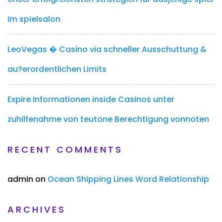
im spielsalon
LeoVegas � Casino via schneller Ausschuttung &
au?erordentlichen Limits
Expire Informationen inside Casinos unter
zuhilfenahme von teutone Berechtigung vonnoten
RECENT COMMENTS
admin
on
Ocean Shipping Lines Word Relationship
ARCHIVES