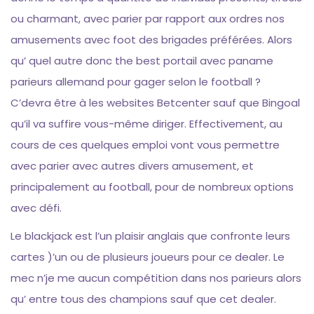
ou charmant, avec parier par rapport aux ordres nos
amusements avec foot des brigades préférées. Alors
qu’ quel autre donc the best portail avec paname
parieurs allemand pour gager selon le football ?
C’devra être à les websites Betcenter sauf que Bingoal
qu’il va suffire vous-même diriger.
Effectivement, au
cours de ces quelques emploi vont vous permettre
avec parier avec autres divers amusement, et
principalement au football, pour de nombreux options
avec défi.
Le blackjack est l’un plaisir anglais que confronte leurs
cartes )’un ou de plusieurs joueurs pour ce dealer. Le
mec n’je me aucun compétition dans nos parieurs alors
qu’ entre tous des champions sauf que cet dealer.