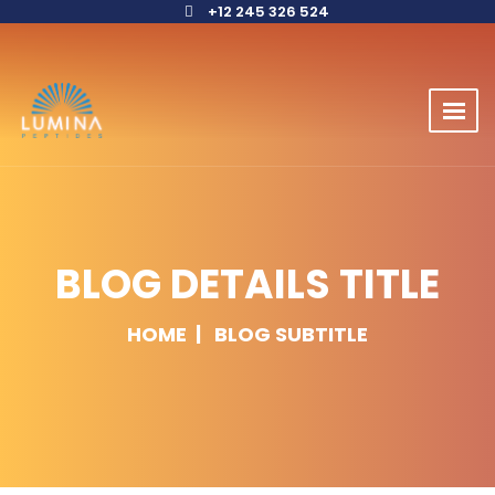
+12 245 326 524
BLOG DETAILS TITLE
HOME
BLOG SUBTITLE