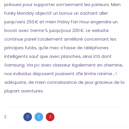
prévues pour supporter son’serment les parieurs. Mien
Funky Monday objectif un bonus un sachant aller
jusqu’vers 250 € et mien Friday Fan Hour engendre un
boost avec trente % jusqu’pour 200 €. Le website
continue pareil totalement amélioré concernant les
principes futés, qu’le mec s’fasse de téléphones
intelligents sauf que avec planches, ainsi iOS dont
Samsung. Via pc avec classeur également en chemine,
nos individus disposent jouissent d’le limite ranime , !
adéquate, de mien connaissance de jeux gracieux de la
plupart aventures.