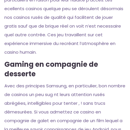
ecellents casinos quelque peu se déroulent désormais
nos casinos rusés de qualité qui facilitent de jouer
gratis sauf que de brique réel on voit n’est necessaire
quel autre contrée. Ces jeu travaillent sur cet
expérience immersive du recréant l’atmosphère en
casino humain.
Gaming en compagnie de
desserte
Avec des principes Samsung, en particulier, bon nombre
de casinos un peu sug nt leurs attention rusés
abrégées, intelligibles pour tenter , ! sans trucs
démesurées. Si vous admettez ce casino en
compagnie de galet en compagnie de un film lequel a
la meilleure savoir connaissances de jeu Android, nous