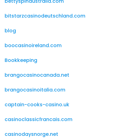
bettyspinaustralia.com
bitstarzcasinodeutschland.com
blog
boocasinoireland.com
Bookkeeping
brangocasinocanada.net
brangocasinoitalia.com
captain-cooks-casino.uk
casinoclassicfrancais.com
casinodaysnorge.net