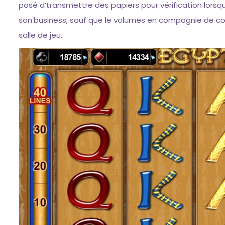
posé d’transmettre des papiers pour vérification lorsq
son’business, sauf que le volumes en compagnie de co
salle de jeu.