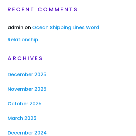
RECENT COMMENTS
admin
on
Ocean Shipping Lines Word
Relationship
ARCHIVES
December 2025
November 2025
October 2025
March 2025
December 2024