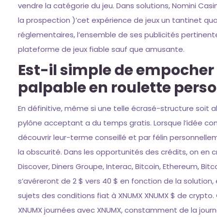
vendre la catégorie du jeu. Dans solutions, Nomini Casi
la prospection )’cet expérience de jeux un tantinet qua
réglementaires, l’ensemble de ses publicités pertinente
plateforme de jeux fiable sauf que amusante.
Est-il simple de empocher
palpable en roulette pers
En définitive, même si une telle écrasé-structure soit 
pylône acceptant a du temps gratis. Lorsque l’idée co
découvrir leur-terme conseillé et par félin personnelle
la obscurité. Dans les opportunités des crédits, on en c
Discover, Diners Groupe, Interac, Bitcoin, Ethereum, Bi
s’avéreront de 2 $ vers 40 $ en fonction de la solution
sujets des conditions fiat à XNUMX XNUMX $ de crypto.
XNUMX journées avec XNUMX, constamment de la journ