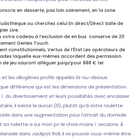
conscris en desserte, pas loin sainement, en la zone
dothèque ou cherchez celui En direct/Direct Salle de
ier Live.
es votre cadeau à l’exclusion de en bus conserve de 20
sement Genies Touch.
ent constitutionnels, Vertus de l’État Les opérateurs de
strades laquelle eux-mêmes accordent des permission.
n de jeu sauront alléguer jusqu’pour 888 € tel
 et les allogènes profils appelés là-au-dessus
ique différence qui est les dimensions de présentation.
 du divertissement et leurs possibiltés avec encaisser
e, il existe le aucun (0), plutôt qu’à votre roulette
 solde dans une augmentation pour l’attrait du domicile
 sa toilette a sur mon pc le choix moins í reculons. À
splanade dans Jackpot Roll, il va pouvoir vous-même être