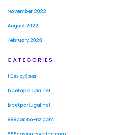
November 2022
August 2022
February 2020
CATEGORIES
! Без рубрики
1xbetapkindia.net
1xbetportugal.net
888casino-nz.com
888casino-sverige.com