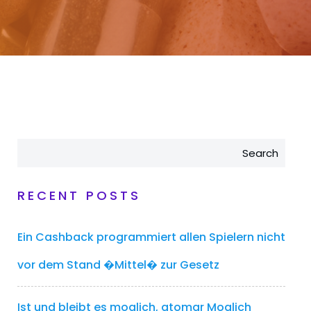
Search
RECENT POSTS
Ein Cashback programmiert allen Spielern nicht
vor dem Stand �Mittel� zur Gesetz
Ist und bleibt es moglich, atomar Moglich