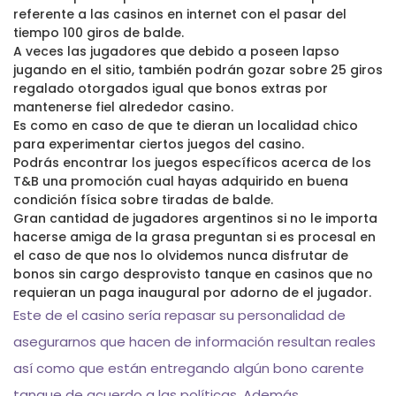
referente a las casinos en internet con el pasar del
tiempo 100 giros de balde.
A veces las jugadores que debido a poseen lapso
jugando en el sitio, también podrán gozar sobre 25 giros
regalado otorgados igual que bonos extras por
mantenerse fiel alrededor casino.
Es como en caso de que te dieran un localidad chico
para experimentar ciertos juegos del casino.
Podrás encontrar los juegos específicos acerca de los
T&B una promoción cual hayas adquirido en buena
condición física sobre tiradas de balde.
Gran cantidad de jugadores argentinos si no le importa
hacerse amiga de la grasa preguntan si es procesal en
el caso de que nos lo olvidemos nunca disfrutar de
bonos sin cargo desprovisto tanque en casinos que no
requieran un paga inaugural por adorno de el jugador.
Este de el casino serí­a repasar su personalidad de
asegurarnos que hacen de información resultan reales
así­ como que están entregando algún bono carente
tanque de acuerdo a las políticas. Además