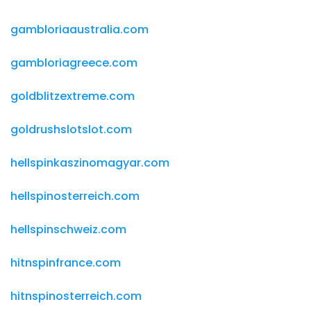
gambloriaaustralia.com
gambloriagreece.com
goldblitzextreme.com
goldrushslotslot.com
hellspinkaszinomagyar.com
hellspinosterreich.com
hellspinschweiz.com
hitnspinfrance.com
hitnspinosterreich.com