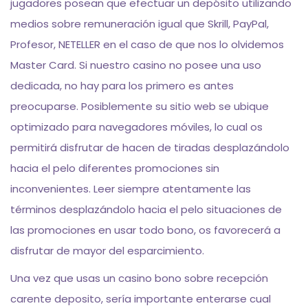
jugadores posean que efectuar un depósito utilizando
medios sobre remuneración igual que Skrill, PayPal,
Profesor, NETELLER en el caso de que nos lo olvidemos
Master Card. Si nuestro casino no posee una uso
dedicada, no hay para los primero es antes
preocuparse. Posiblemente su sitio web se ubique
optimizado para navegadores móviles, lo cual os
permitirá disfrutar de hacen de tiradas desplazándolo
hacia el pelo diferentes promociones sin
inconvenientes. Leer siempre atentamente las
términos desplazándolo hacia el pelo situaciones de
las promociones en usar todo bono, os favorecerá a
disfrutar de mayor del esparcimiento.
Una vez que usas un casino bono sobre recepción
carente deposito, serí­a importante enterarse cual