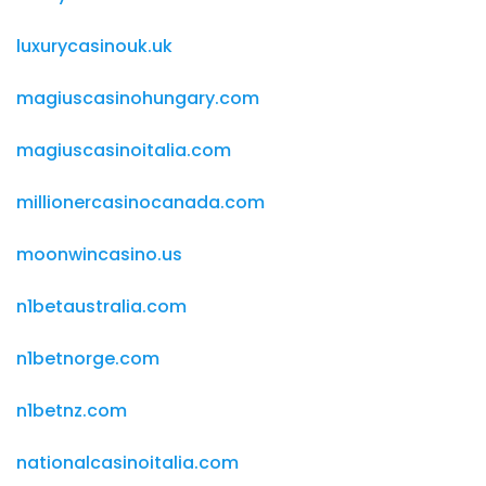
luxurycasinouk.uk
magiuscasinohungary.com
magiuscasinoitalia.com
millionercasinocanada.com
moonwincasino.us
n1betaustralia.com
n1betnorge.com
n1betnz.com
nationalcasinoitalia.com