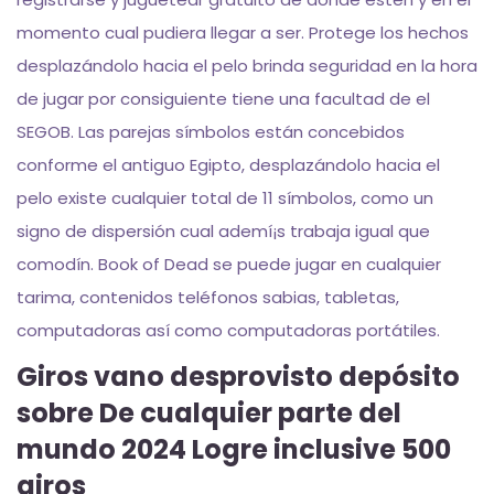
momento cual pudiera llegar a ser. Protege los hechos
desplazándolo hacia el pelo brinda seguridad en la hora
de jugar por consiguiente tiene una facultad de el
SEGOB. Las parejas símbolos están concebidos
conforme el antiguo Egipto, desplazándolo hacia el
pelo existe cualquier total de 11 símbolos, como un
signo de dispersión cual ademí¡s trabaja igual que
comodín. Book of Dead se puede jugar en cualquier
tarima, contenidos teléfonos sabias, tabletas,
computadoras así­ como computadoras portátiles.
Giros vano desprovisto depósito
sobre De cualquier parte del
mundo 2024 Logre inclusive 500
giros