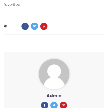
favoritos.
Admin