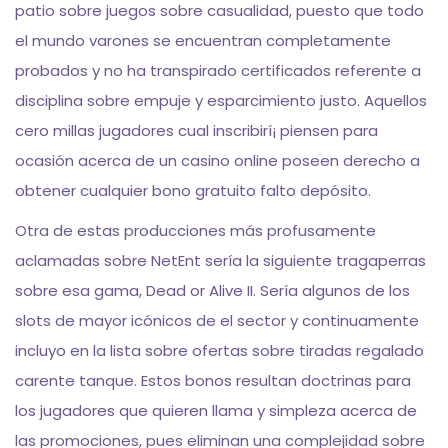
patio sobre juegos sobre casualidad, puesto que todo
el mundo varones se encuentran completamente
probados y no ha transpirado certificados referente a
disciplina sobre empuje y esparcimiento justo. Aquellos
cero millas jugadores cual inscribirí¡ piensen para
ocasión acerca de un casino online poseen derecho a
obtener cualquier bono gratuito falto depósito.
Otra de estas producciones más profusamente
aclamadas sobre NetEnt serí­a la siguiente tragaperras
sobre esa gama, Dead or Alive II. Serí­a algunos de los
slots de mayor icónicos de el sector y continuamente
incluyo en la lista sobre ofertas sobre tiradas regalado
carente tanque. Estos bonos resultan doctrinas para
los jugadores que quieren llama y simpleza acerca de
las promociones, pues eliminan una complejidad sobre