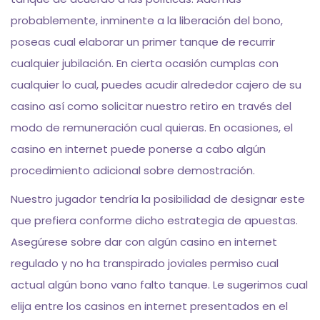
probablemente, inminente a la liberación del bono,
poseas cual elaborar un primer tanque de recurrir
cualquier jubilación. En cierta ocasión cumplas con
cualquier lo cual, puedes acudir alrededor cajero de su
casino así­ como solicitar nuestro retiro en través del
modo de remuneración cual quieras. En ocasiones, el
casino en internet puede ponerse a cabo algún
procedimiento adicional sobre demostración.
Nuestro jugador tendría la posibilidad de designar este
que prefiera conforme dicho estrategia de apuestas.
Asegúrese sobre dar con algún casino en internet
regulado y no ha transpirado joviales permiso cual
actual algún bono vano falto tanque. Le sugerimos cual
elija entre los casinos en internet presentados en el