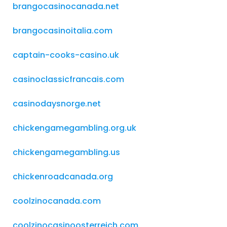
brangocasinocanada.net
brangocasinoitalia.com
captain-cooks-casino.uk
casinoclassicfrancais.com
casinodaysnorge.net
chickengamegambling.org.uk
chickengamegambling.us
chickenroadcanada.org
coolzinocanada.com
coolzinocasinoosterreich.com