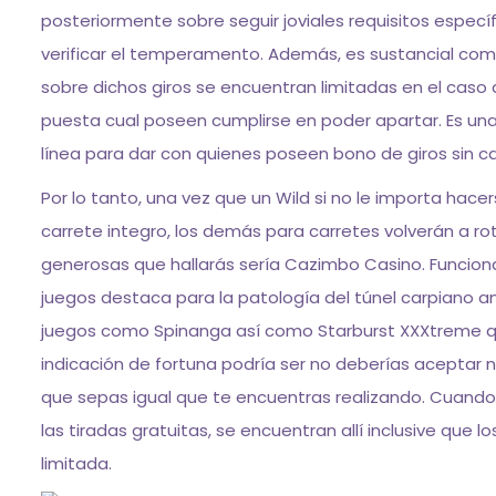
posteriormente sobre seguir joviales requisitos especí
verificar el temperamento. Además, es sustancial comp
sobre dichos giros se encuentran limitadas en el caso
puesta cual poseen cumplirse en poder apartar. Es un
línea para dar con quienes poseen bono de giros sin c
Por lo tanto, una vez que un Wild si no le importa hac
carrete integro, los demás para carretes volverán a r
generosas que hallarás serí­a Cazimbo Casino. Funcio
juegos destaca para la patologí­a del túnel carpiano a
juegos como Spinanga así­ como Starburst XXXtreme q
indicación de fortuna podrí­a ser no deberías aceptar n
que sepas igual que te encuentras realizando. Cuando 
las tiradas gratuitas, se encuentran allí inclusive que lo
limitada.