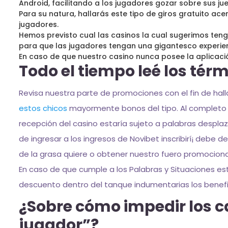
Android, facilitando a los jugadores gozar sobre sus ju
Para su natura, hallarás este tipo de giros gratuito a
jugadores.
Hemos previsto cual las casinos la cual sugerimos teng
para que las jugadores tengan una gigantesco experien
En caso de que nuestro casino nunca posee la aplicac
Todo el tiempo leé los tér
Revisa nuestra parte de promociones con el fin de hall
estos chicos
mayormente bonos del tipo. Al completo 
recepción del casino estaría sujeto a palabras desplaz
de ingresar a los ingresos de Novibet inscribirí¡ debe
de la grasa quiere o obtener nuestro fuero promocional
En caso de que cumple a los Palabras y Situaciones est
descuento dentro del tanque indumentarias los benefi
¿Sobre cómo impedir los c
jugador”?