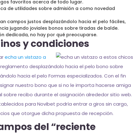
egos favoritos acerca de todo lugar.
cerca de utilidades sobre admisión a como novedad
an campos justos desplazándolo hacia el pelo fáciles,
cia jugando joviales bonos sobre tiradas de balde.
ión dedicada, no hay por qué preocuparse.
minos y condiciones
ar
echa un vistazo a
reglamento desplazándolo hacia el pelo bono sobre
ándolo hacia el pelo Formas especializados. Con el fin
 designar nuestro bono que si no le importa hacerse amiga
 sobre recibo durante el asignación alrededor sitio web.
ablecidos para Novibet podría entrar a giros sin cargo,
cios que otorgue dicha propuesta de recepción.
ampos del “reciente