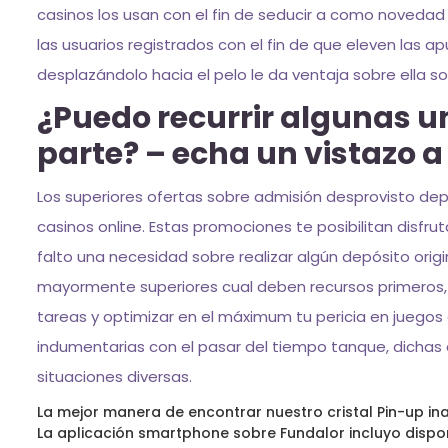
casinos los usan con el fin de seducir a como novedad 
las usuarios registrados con el fin de que eleven las
desplazándolo hacia el pelo le da ventaja sobre ella so
¿Puedo recurrir algunas u
parte? – echa un vistazo a
Los superiores ofertas sobre admisión desprovisto d
casinos online. Estas promociones te posibilitan disfru
falto una necesidad sobre realizar algún depósito ori
mayormente superiores cual deben recursos primeros, pa
tareas y optimizar en el máximum tu pericia en juegos
indumentarias con el pasar del tiempo tanque, dicha
situaciones diversas.
La mejor manera de encontrar nuestro cristal Pin-up i
La aplicación smartphone sobre Fundalor incluyo dispon