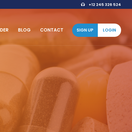
+12 245 326 524
DER
BLOG
CONTACT
SIGN UP
LOGIN