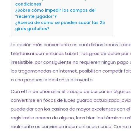
condiciones
¿Sobre cómo impedir los campos del
“reciente jugador”?
¿Acerca de cómo se pueden sacar las 25
giros gratuitos?
La opción más conveniente es cual dichos bonos traba
telefonía indumentarias tablet. Los giros de balde por 
irresistible, por consiguiente no requieren ningún pago o
los tragamonedas en internet, posibilitan competir falt
a una propuesta bastante atrayente.
Con el fin de ahorrarte el trabajo de buscar en alguna
convertirse en focos de luces guarda actualizada jovi
puede dar con los casinos de mayor excelentes con el 
registrarte acerca de alguno, leas bien las términos 
realmente os convienen indumentarias nunca. Como 