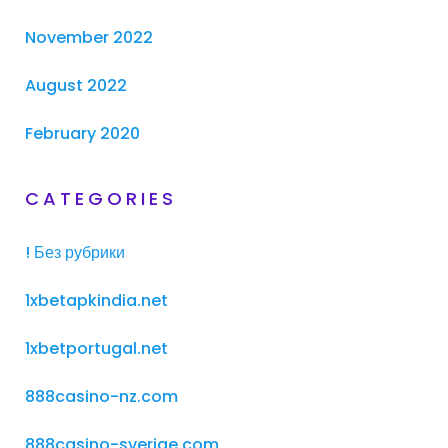
November 2022
August 2022
February 2020
CATEGORIES
! Без рубрики
1xbetapkindia.net
1xbetportugal.net
888casino-nz.com
888casino-sverige.com