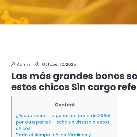
Admin
October 12, 2025
Las más grandes bonos sob
estos chicos Sin cargo ref
Content
¿Puedo recurrir algunas un bono de 20Bet
por otra parte? – echa un vistazo a estos
chicos
Todo el tiempo leé los términos y