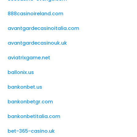
888casinoireland.com
avantgardecasinoitalia.com
avantgardecasinouk.uk
aviatrixgame.net
ballonix.us
bankonbet.us
bankonbetgr.com
bankonbetitalia.com
bet-365-casino.uk