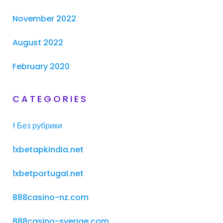
November 2022
August 2022
February 2020
CATEGORIES
! Без рубрики
1xbetapkindia.net
1xbetportugal.net
888casino-nz.com
888casino-sverige.com