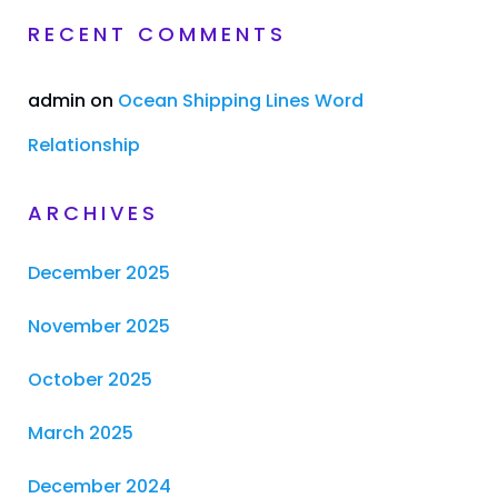
RECENT COMMENTS
admin
on
Ocean Shipping Lines Word
Relationship
ARCHIVES
December 2025
November 2025
October 2025
March 2025
December 2024