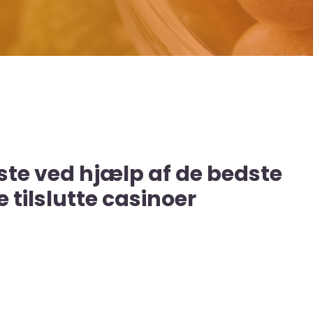
ste ved hjælp af de bedste
tilslutte casinoer