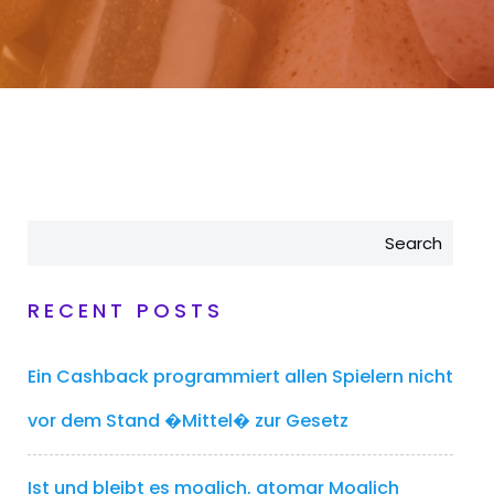
Search
RECENT POSTS
Ein Cashback programmiert allen Spielern nicht
vor dem Stand �Mittel� zur Gesetz
Ist und bleibt es moglich, atomar Moglich