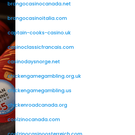
brangocasinocanada.net
brangocasinoitalia.com
captain-cooks-casino.uk
casinoclassicfrancais.com
casinodaysnorge.net
chickengamegambling.org.uk
chickengamegambling.us
chickenroadcanada.org
coolzinocanada.com
coolzinocasinoosterreich.com