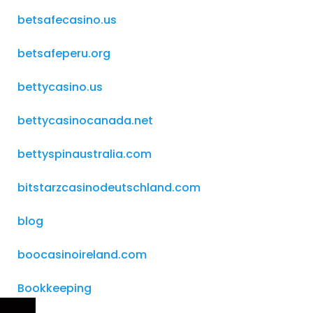
betsafecasino.us
betsafeperu.org
bettycasino.us
bettycasinocanada.net
bettyspinaustralia.com
bitstarzcasinodeutschland.com
blog
boocasinoireland.com
Bookkeeping