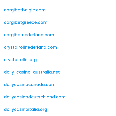
corgibetbelgie.com
corgibetgreece.com
corgibetnederland.com
crystalrollnederland.com
crystalrollnl.org
dolly-casino-australia.net
dollycasinocanada.com
dollycasinodeutschland.com
dollycasinoitalia.org