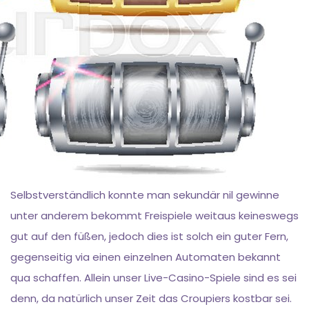
Selbstverständlich konnte man sekundär nil gewinne
unter anderem bekommt Freispiele weitaus keineswegs
gut auf den füßen, jedoch dies ist solch ein guter Fern,
gegenseitig via einen einzelnen Automaten bekannt
qua schaffen. Allein unser Live-Casino-Spiele sind es sei
denn, da natürlich unser Zeit das Croupiers kostbar sei.