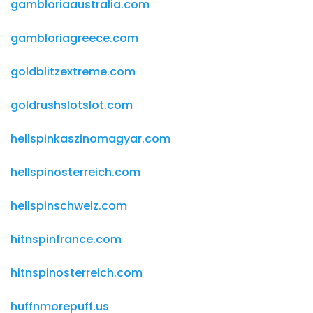
gambloriaaustralia.com
gambloriagreece.com
goldblitzextreme.com
goldrushslotslot.com
hellspinkaszinomagyar.com
hellspinosterreich.com
hellspinschweiz.com
hitnspinfrance.com
hitnspinosterreich.com
huffnmorepuff.us