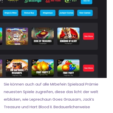
Sie können auch auf alle Mrbefein Spielsaal Prämie
neuesten Spiele zugreifen, diese das licht der welt
erblicken, wie Leprechaun Goes Grausam, Jack’s
Treasure und Hart Blood II. Bedauerlicherweise