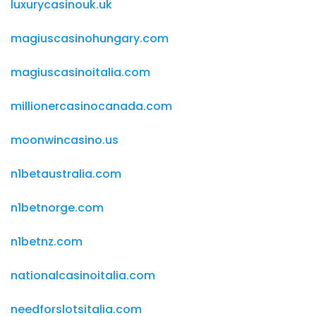
luxurycasinouk.uk
magiuscasinohungary.com
magiuscasinoitalia.com
millionercasinocanada.com
moonwincasino.us
n1betaustralia.com
n1betnorge.com
n1betnz.com
nationalcasinoitalia.com
needforslotsitalia.com