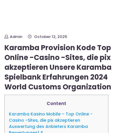
Admin
October 12, 2025
Karamba Provision Kode Top
Online -Casino -Sites, die pix
akzeptieren Unsere Karamba
Spielbank Erfahrungen 2024
World Customs Organization
Content
Karamba Kasino Mobile – Top Online -
Casino -Sites, die pix akzeptieren
Auswertung des Anbieters Karamba
Bewertungen1,4