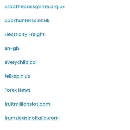
dropthebossgame.org.uk
duckhuntersslot.uk
Electricity Freight
en-gb
everychild.co
felixspin.us
Forex News
fruitmillionslot.com
frumzicasinoitalia.com