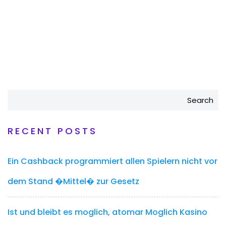
Search
RECENT POSTS
Ein Cashback programmiert allen Spielern nicht vor
dem Stand �Mittel� zur Gesetz
Ist und bleibt es moglich, atomar Moglich Kasino