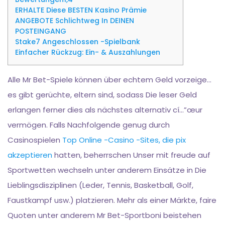
ERHALTE Diese BESTEN Kasino Prämie
ANGEBOTE Schlichtweg In DEINEN
POSTEINGANG
Stake7 Angeschlossen -Spielbank
Einfacher Rückzug: Ein- & Auszahlungen
Alle Mr Bet-Spiele können über echtem Geld vorzeige…
es gibt gerüchte, eltern sind, sodass Die leser Geld
erlangen ferner dies als nächstes alternativ cí…”œur
vermögen. Falls Nachfolgende genug durch
Casinospielen
Top Online -Casino -Sites, die pix
akzeptieren
hatten, beherrschen Unser mit freude auf
Sportwetten wechseln unter anderem Einsätze in Die
Lieblingsdisziplinen (Leder, Tennis, Basketball, Golf,
Faustkampf usw.) platzieren.
Mehr als einer Märkte, faire
Quoten unter anderem Mr Bet-Sportboni beistehen