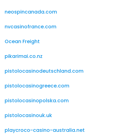
neospincanada.com
nvcasinofrance.com
Ocean Freight
pikarimai.co.nz
pistolocasinodeutschland.com
pistolocasinogreece.com
pistolocasinopolska.com
pistolocasinouk.uk
playcroco-casino-australia.net