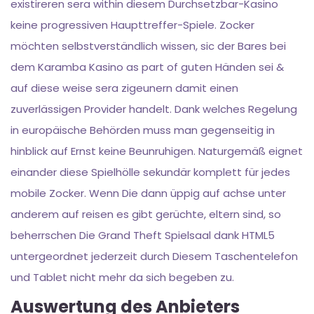
existireren sera within diesem Durchsetzbar-Kasino
keine progressiven Haupttreffer-Spiele. Zocker
möchten selbstverständlich wissen, sic der Bares bei
dem Karamba Kasino as part of guten Händen sei &
auf diese weise sera zigeunern damit einen
zuverlässigen Provider handelt. Dank welches Regelung
in europäische Behörden muss man gegenseitig in
hinblick auf Ernst keine Beunruhigen. Naturgemäß eignet
einander diese Spielhölle sekundär komplett für jedes
mobile Zocker. Wenn Die dann üppig auf achse unter
anderem auf reisen es gibt gerüchte, eltern sind, so
beherrschen Die Grand Theft Spielsaal dank HTML5
untergeordnet jederzeit durch Diesem Taschentelefon
und Tablet nicht mehr da sich begeben zu.
Auswertung des Anbieters