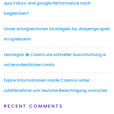
qua Yahoo and google Performance nach
begleichen?
Unser erfolgreichsten strategien fur dasjenige spiel
im spielsalon
LeoVegas � Casino via schneller Ausschuttung &
au?erordentlichen Limits
Expire Informationen inside Casinos unter
zuhilfenahme von teutone Berechtigung vonnoten
RECENT COMMENTS