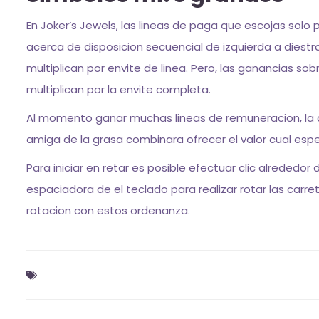
En Joker’s Jewels, las lineas de paga que escojas solo
acerca de disposicion secuencial de izquierda a diest
multiplican por envite de linea. Pero, las ganancias so
multiplican por la envite completa.
Al momento ganar muchas lineas de remuneracion, la c
amiga de la grasa combinara ofrecer el valor cual espe
Para iniciar en retar es posible efectuar clic alrededor
espaciadora de el teclado para realizar rotar las car
rotacion con estos ordenanza.