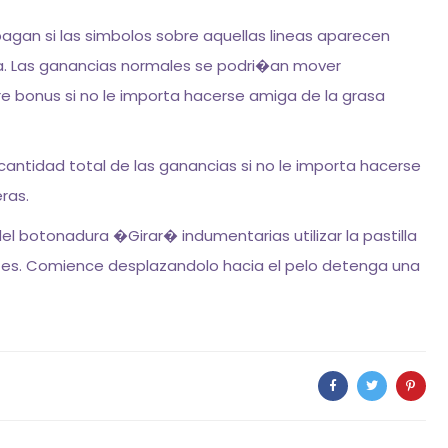
 pagan si las simbolos sobre aquellas lineas aparecen
ra. Las ganancias normales se podri�an mover
bre bonus si no le importa hacerse amiga de la grasa
antidad total de las ganancias si no le importa hacerse
ras.
 del botonadura �Girar� indumentarias utilizar la pastilla
retes. Comience desplazandolo hacia el pelo detenga una