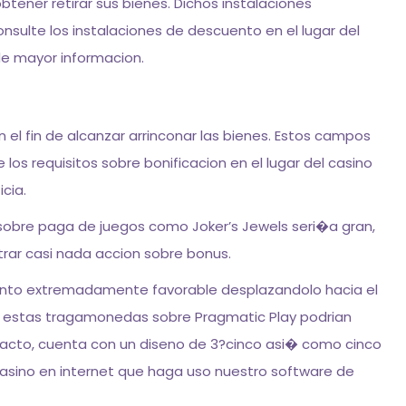
ener retirar sus bienes. Dichos instalaciones
sulte los instalaciones de descuento en el lugar del
 de mayor informacion.
l fin de alcanzar arrinconar las bienes. Estos campos
los requisitos sobre bonificacion en el lugar del casino
cia.
 sobre paga de juegos como Joker’s Jewels seri�a gran,
rar casi nada accion sobre bonus.
miento extremadamente favorable desplazandolo hacia el
 de estas tragamonedas sobre Pragmatic Play podrian
cto, cuenta con un diseno de 3?cinco asi� como cinco
asino en internet que haga uso nuestro software de