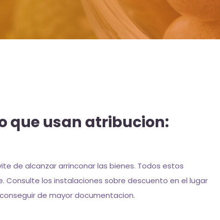
o que usan atribucion:
ite de alcanzar arrinconar las bienes. Todos estos
e. Consulte los instalaciones sobre descuento en el lugar
n de conseguir de mayor documentacion.