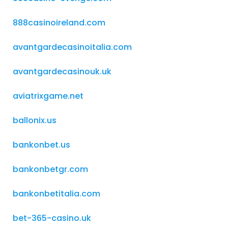
888casinoireland.com
avantgardecasinoitalia.com
avantgardecasinouk.uk
aviatrixgame.net
ballonix.us
bankonbet.us
bankonbetgr.com
bankonbetitalia.com
bet-365-casino.uk