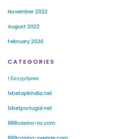
November 2022
August 2022
February 2020
CATEGORIES
! Без рубрики
1xbetapkindia.net
1xbetportugal.net
888casino-nz.com
888casino-sverige.com