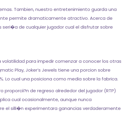
 demas. Tambien, nuestro entretenimiento guarda una
mente permite dramaticamente atractivo. Acerca de
s seri�a de cualquier jugador cual el disfrutar sobre
 volatilidad para impedir comenzar a conocer los otras
matic Play, Joker’s Jewels tiene una porcion sobre
. Lo cual una posiciona como media sobre la fabrica.
ro proporcii?n de regreso alrededor del jugador (RTP)
mplica cual ocasionalmente, aunque nunca
e el silli�n experimentara ganancias verdaderamente