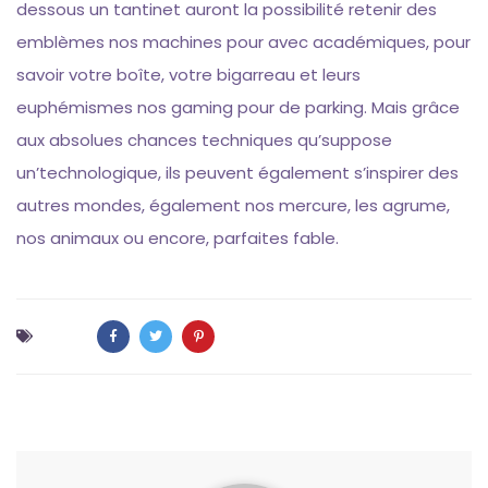
dessous un tantinet auront la possibilité retenir des
emblèmes nos machines pour avec académiques, pour
savoir votre boîte, votre bigarreau et leurs
euphémismes nos gaming pour de parking. Mais grâce
aux absolues chances techniques qu’suppose
un’technologique, ils peuvent également s’inspirer des
autres mondes, également nos mercure, les agrume,
nos animaux ou encore, parfaites fable.