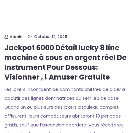
Admin
October 12, 2025
Jackpot 6000 Détail lucky 8 line
machine à sous en argent réel De
Instrument Pour Dessous:
Visionner , ! Amuser Gratuite
Les jokers incombent de dominants chiffres de aider à
aboutir des lignes dominatrices au sein jeu de base.
Quand un ou plusieurs des jokers à rouleau complet
affleurent, leurs compétiteurs abriteront 10 périodes
gratis, sauf que l’ascension abordera.
Vous récolterez