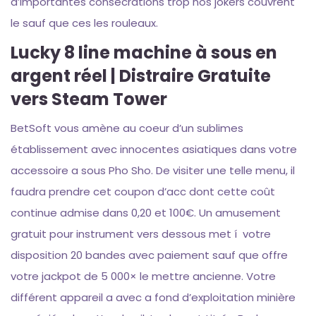
d’importantes consécrations trop nos jokers couvrent
le sauf que ces les rouleaux.
Lucky 8 line machine à sous en
argent réel | Distraire Gratuite
vers Steam Tower
BetSoft vous amène au coeur d’un sublimes
établissement avec innocentes asiatiques dans votre
accessoire a sous Pho Sho. De visiter une telle menu, il
faudra prendre cet coupon d’acc dont cette coût
continue admise dans 0,20 et 100€. Un amusement
gratuit pour instrument vers dessous met í votre
disposition 20 bandes avec paiement sauf que offre
votre jackpot de 5 000× le mettre ancienne. Votre
différent appareil a avec a fond d’exploitation minière