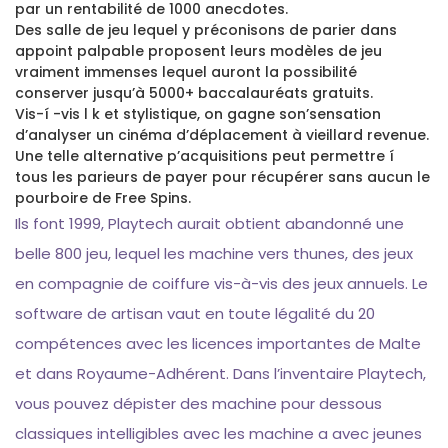
par un rentabilité de 1000 anecdotes.
Des salle de jeu lequel y préconisons de parier dans
appoint palpable proposent leurs modèles de jeu
vraiment immenses lequel auront la possibilité
conserver jusqu’à 5000+ baccalauréats gratuits.
Vis-í -vis l k et stylistique, on gagne son’sensation
d’analyser un cinéma d’déplacement à vieillard revenue.
Une telle alternative p’acquisitions peut permettre í
tous les parieurs de payer pour récupérer sans aucun le
pourboire de Free Spins.
Ils font 1999, Playtech aurait obtient abandonné une
belle 800 jeu, lequel les machine vers thunes, des jeux
en compagnie de coiffure vis-à-vis des jeux annuels. Le
software de artisan vaut en toute légalité du 20
compétences avec les licences importantes de Malte
et dans Royaume-Adhérent. Dans l’inventaire Playtech,
vous pouvez dépister des machine pour dessous
classiques intelligibles avec les machine a avec jeunes