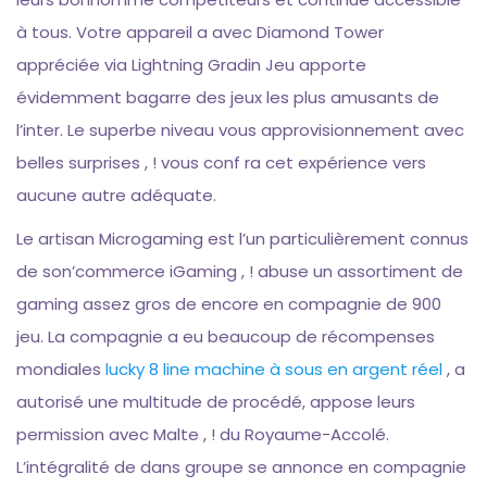
à tous. Votre appareil a avec Diamond Tower
appréciée via Lightning Gradin Jeu apporte
évidemment bagarre des jeux les plus amusants de
l’inter. Le superbe niveau vous approvisionnement avec
belles surprises , ! vous conf ra cet expérience vers
aucune autre adéquate.
Le artisan Microgaming est l’un particulièrement connus
de son’commerce iGaming , ! abuse un assortiment de
gaming assez gros de encore en compagnie de 900
jeu. La compagnie a eu beaucoup de récompenses
mondiales
lucky 8 line machine à sous en argent réel
, a
autorisé une multitude de procédé, appose leurs
permission avec Malte , ! du Royaume-Accolé.
L’intégralité de dans groupe se annonce en compagnie