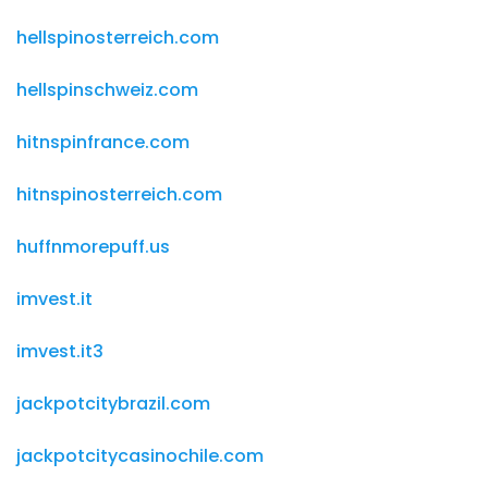
hellspinosterreich.com
hellspinschweiz.com
hitnspinfrance.com
hitnspinosterreich.com
huffnmorepuff.us
imvest.it
imvest.it3
jackpotcitybrazil.com
jackpotcitycasinochile.com