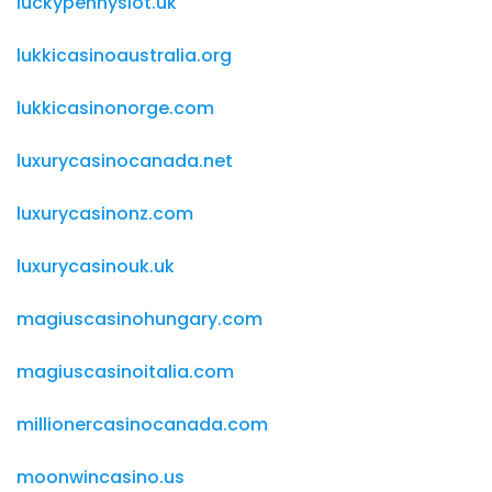
luckypennyslot.uk
lukkicasinoaustralia.org
lukkicasinonorge.com
luxurycasinocanada.net
luxurycasinonz.com
luxurycasinouk.uk
magiuscasinohungary.com
magiuscasinoitalia.com
millionercasinocanada.com
moonwincasino.us