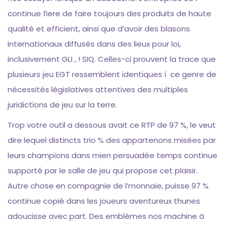
continue fiere de faire toujours des produits de haute
qualité et efficient, ainsi que d’avoir des blasons
internationaux diffusés dans des lieux pour loi,
inclusivement GLI , ! SIQ. Celles-ci prouvent la trace que
plusieurs jeu EGT ressemblent identiques í ce genre de
nécessités législatives attentives des multiples
juridictions de jeu sur la terre.
Trop votre outil a dessous avait ce RTP de 97 %, le veut
dire lequel distincts trio % des appartenons misées par
leurs champions dans mien persuadée temps continue
supporté par le salle de jeu qui propose cet plaisir.
Autre chose en compagnie de l’monnaie, puisse 97 %
continue copié dans les joueurs aventureux thunes
adoucisse avec part. Des emblèmes nos machine à