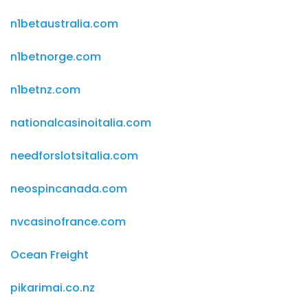
n1betaustralia.com
n1betnorge.com
n1betnz.com
nationalcasinoitalia.com
needforslotsitalia.com
neospincanada.com
nvcasinofrance.com
Ocean Freight
pikarimai.co.nz