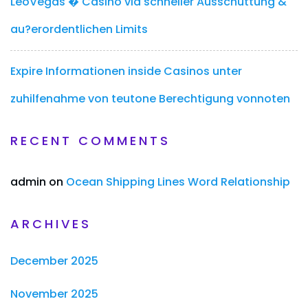
LeoVegas � Casino via schneller Ausschuttung &
au?erordentlichen Limits
Expire Informationen inside Casinos unter
zuhilfenahme von teutone Berechtigung vonnoten
RECENT COMMENTS
admin
on
Ocean Shipping Lines Word Relationship
ARCHIVES
December 2025
November 2025