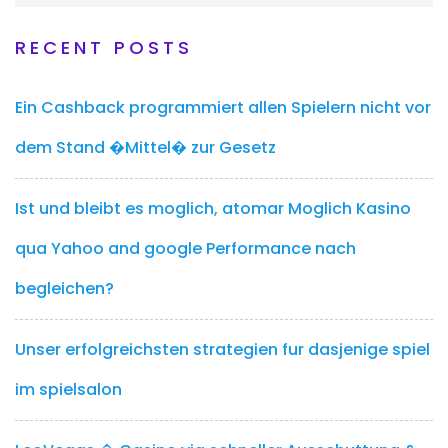
RECENT POSTS
Ein Cashback programmiert allen Spielern nicht vor
dem Stand �Mittel� zur Gesetz
Ist und bleibt es moglich, atomar Moglich Kasino
qua Yahoo and google Performance nach
begleichen?
Unser erfolgreichsten strategien fur dasjenige spiel
im spielsalon