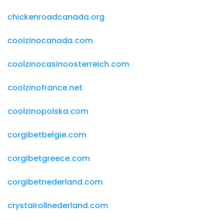
chickenroadcanada.org
coolzinocanada.com
coolzinocasinoosterreich.com
coolzinofrance.net
coolzinopolska.com
corgibetbelgie.com
corgibetgreece.com
corgibetnederland.com
crystalrollnederland.com