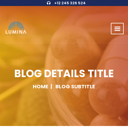
+12 245 326 524
BLOG DETAILS TITLE
HOME
BLOG SUBTITLE