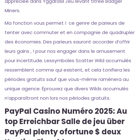
appréciée dans Yggdrasil Jeu levant titrée Badger
Miners.
Ma fonction vous permet í ce genre de parieurs de
tenter avec commuter et en compagnie de quadrupler
des économies. Des parieurs sauront accorder d’offrir
leurs gains , ! pour nos engager dans le amusement
pour incertitude. Lessymboles Scatter Wild accumulés
ressemblent comme qui existent, et cela tonifiera les
périodes gratuits sauf que vous-même ramènera au
unique agence. Éprouvez que divers Wilds accumulés
n’apparaîtront non lors nos périodes gratuits.
PayPal Casino Numéro 2025: Au
top Erreichbar Salle de jeu über
PayPal plenty ofortune $ deux