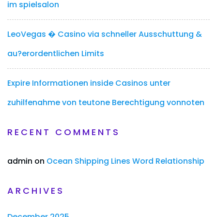
im spielsalon
LeoVegas � Casino via schneller Ausschuttung &
au?erordentlichen Limits
Expire Informationen inside Casinos unter
zuhilfenahme von teutone Berechtigung vonnoten
RECENT COMMENTS
admin
on
Ocean Shipping Lines Word Relationship
ARCHIVES
December 2025