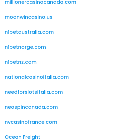
millionercasinocanada.com
moonwincasino.us
n1betaustralia.com
n1betnorge.com
n1betnz.com
nationalcasinoitalia.com
needforslotsitalia.com
neospincanada.com
nvcasinofrance.com
Ocean Freight