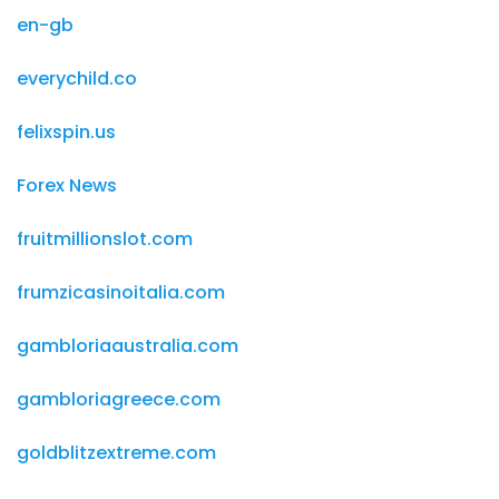
en-gb
everychild.co
felixspin.us
Forex News
fruitmillionslot.com
frumzicasinoitalia.com
gambloriaaustralia.com
gambloriagreece.com
goldblitzextreme.com