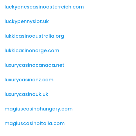
luckyonescasinoosterreich.com
luckypennyslot.uk
lukkicasinoaustralia.org
lukkicasinonorge.com
luxurycasinocanada.net
luxurycasinonz.com
luxurycasinouk.uk
magiuscasinohungary.com
magiuscasinoitalia.com