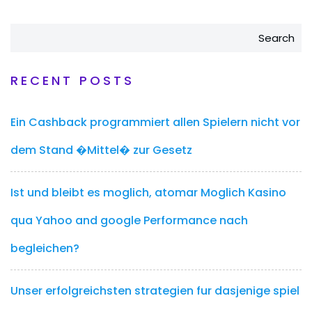
Search
RECENT POSTS
Ein Cashback programmiert allen Spielern nicht vor
dem Stand �Mittel� zur Gesetz
Ist und bleibt es moglich, atomar Moglich Kasino
qua Yahoo and google Performance nach
begleichen?
Unser erfolgreichsten strategien fur dasjenige spiel