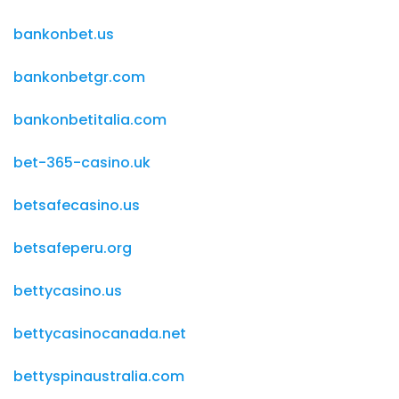
bankonbet.us
bankonbetgr.com
bankonbetitalia.com
bet-365-casino.uk
betsafecasino.us
betsafeperu.org
bettycasino.us
bettycasinocanada.net
bettyspinaustralia.com