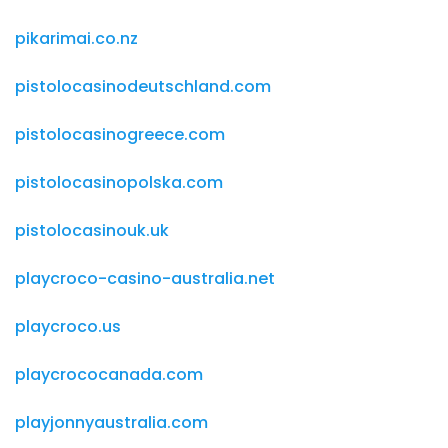
pikarimai.co.nz
pistolocasinodeutschland.com
pistolocasinogreece.com
pistolocasinopolska.com
pistolocasinouk.uk
playcroco-casino-australia.net
playcroco.us
playcrococanada.com
playjonnyaustralia.com