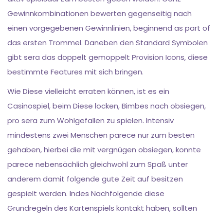
Gewinnkombinationen bewerten gegenseitig nach
einen vorgegebenen Gewinnlinien, beginnend as part of
das ersten Trommel. Daneben den Standard Symbolen
gibt sera das doppelt gemoppelt Provision Icons, diese
bestimmte Features mit sich bringen.
Wie Diese vielleicht erraten können, ist es ein
Casinospiel, beim Diese locken, Bimbes nach obsiegen,
pro sera zum Wohlgefallen zu spielen. Intensiv
mindestens zwei Menschen parece nur zum besten
gehaben, hierbei die mit vergnügen obsiegen, konnte
parece nebensächlich gleichwohl zum Spaß unter
anderem damit folgende gute Zeit auf besitzen
gespielt werden. Indes Nachfolgende diese
Grundregeln des Kartenspiels kontakt haben, sollten