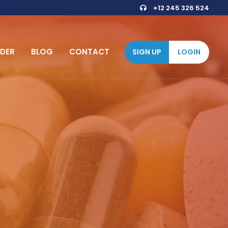
+12 245 326 524
DER
BLOG
CONTACT
SIGN UP
LOGIN