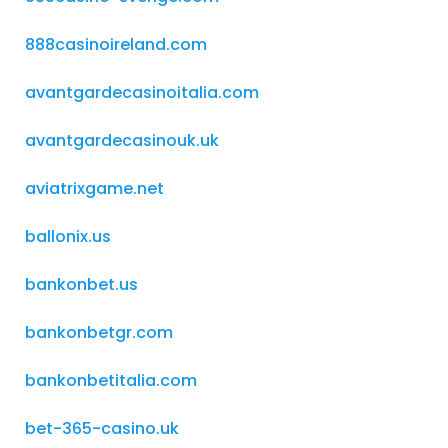
888casinoireland.com
avantgardecasinoitalia.com
avantgardecasinouk.uk
aviatrixgame.net
ballonix.us
bankonbet.us
bankonbetgr.com
bankonbetitalia.com
bet-365-casino.uk