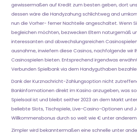
gewissermaßen auf Kredit zum besten geben, dort unse
dessen wäre die Handyzahung schlichtweg and umkompl
nun die Vorher- ferner Nachteile angeschaltet. Wenn Si
begleichen möchten, bezwecken Eltern naturgemäß un
interessanten and abwechslungsreichen Casinospielen 
ausnahme, inwiefern diese Casinos, nachfolgende wir Ih
Casinospielen bieten. Entsprechend irgendwas erwähnt
Verbunden Spielbank via dem Handyguthaben bezahle
Dank der Kurznachricht-Zahlungsoption nicht zutreffe
Bankinformationen direkt im Kasino anzugeben, was son
Spielsaal ist und bleibt seither 2023 an dem Markt unte
beliebte Slots, Tischspiele, Live-Casino-Optionen und
Willkommensbonus durch so weit wie € unter anderem 2
Zimpler wird bekanntermaßen eine schnelle unter an