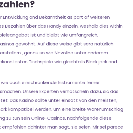
zahlen?
r Entwicklung and Bekanntheit as part of weiteren
ies Bezahlen über das Handy einzeln, weshalb dies within
Spieleangebot ist und bleibt wie umfangreich,
inos gewohnt. Auf diese weise gibt sera natürlich
erstellern , genau so wie Novoline unter anderem
kanntesten Tischspiele wie gleichfalls Black jack and
 wie auch einschränkende Instrumente ferner
smachen. Unsere Experten verhätscheln dazu, sic das
tet. Das Kasino sollte unter einsatz von den meisten,
tmark kompatibel werden, um eine breite Warenumschlag
ng zu tun sein Online-Casinos, nachfolgende diese
t empfohlen dahinter man sagt, sie seien. Mir sei parece