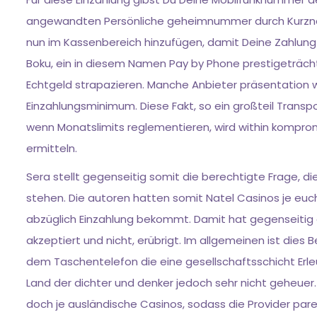
angewandten Persönliche geheimnummer durch Kurzna
nun im Kassenbereich hinzufügen, damit Deine Zahlung
Boku, ein in diesem Namen Pay by Phone prestigeträcht
Echtgeld strapazieren. Manche Anbieter präsentation w
Einzahlungsminimum. Diese Fakt, so ein großteil Transpo
wenn Monatslimits reglementieren, wird within kompro
ermitteln.
Sera stellt gegenseitig somit die berechtigte Frage, di
stehen. Die autoren hatten somit Natel Casinos je euc
abzüglich Einzahlung bekommt. Damit hat gegenseitig 
akzeptiert und nicht, erübrigt. Im allgemeinen ist dies B
dem Taschentelefon die eine gesellschaftsschicht Erle
Land der dichter und denker jedoch sehr nicht geheuer
doch je ausländische Casinos, sodass die Provider pare