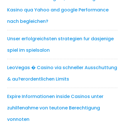
Kasino qua Yahoo and google Performance
nach begleichen?
Unser erfolgreichsten strategien fur dasjenige
spiel im spielsalon
LeoVegas � Casino via schneller Ausschuttung
& au?erordentlichen Limits
Expire Informationen inside Casinos unter
zuhilfenahme von teutone Berechtigung
vonnoten