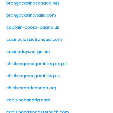
brangocasinocanada.net
brangocasinoitalia.com
captain-cooks-casino.uk
casinoclassicfrancais.com
casinodaysnorge.net
chickengamegambling.org.uk
chickengamegambling.us
chickenroadcanada.org
coolzinocanada.com
coolzinocasinoosterreich.com