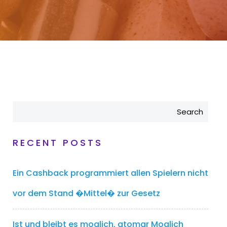
Search
RECENT POSTS
Ein Cashback programmiert allen Spielern nicht
vor dem Stand �Mittel� zur Gesetz
Ist und bleibt es moglich, atomar Moglich