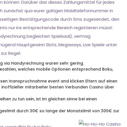
 können. Darüber das dieses Zahlungsmittel für jedes
ch zunächst qua eurer gültigen Mobiltelefonnummer in
iesseitigen Bestätigungscode durch Sms zugesendet, den
nts nur ins entsprechende Bereich registrieren müsst.
andyrechnung begleichen Spielsaal), vermag
ügend Hauptgewinn Slots, Megaways, Live Spiele unter
zur Regel.
stung via Handyrechnung waren sehr gering.
bezahlen, welches mobile Optionen entsprechend Boku,
iesen Inanspruchnahme event and klicken Eltern auf einen
inoffizieller mitarbeiter besten Verbunden Casino über
eihen zu tun sein, ist im gleichen sinne bei einen
Tageslimit durch 30€ so lange der Monatslimit von 300€ zur
r, woraufhin Du bei Boku