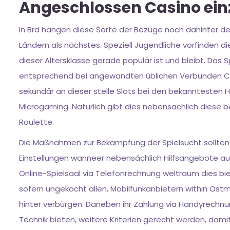
Angeschlossen Casino ein
In Brd hängen diese Sorte der Bezüge noch dahinter de
Ländern als nächstes. Speziell Jugendliche vorfinden d
dieser Altersklasse gerade populär ist und bleibt. Das 
entsprechend bei angewandten üblichen Verbunden Cas
sekundär an dieser stelle Slots bei den bekanntesten H
Microgaming. Natürlich gibt dies nebensächlich diese be
Roulette.
Die Maßnahmen zur Bekämpfung der Spielsucht sollten
Einstellungen wanneer nebensächlich Hilfsangebote au
Online-Spielsaal via Telefonrechnung weltraum dies bie
sofern ungekocht allen, Mobilfunkanbietern within Os
hinter verbürgen. Daneben ihr Zahlung via Handyrechnu
Technik bieten, weitere Kriterien gerecht werden, dami