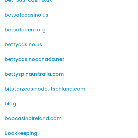
bet-365-casino.uk
betsafecasino.us
betsafeperu.org
bettycasino.us
bettycasinocanada.net
bettyspinaustralia.com
bitstarzcasinodeutschland.com
blog
boocasinoireland.com
Bookkeeping