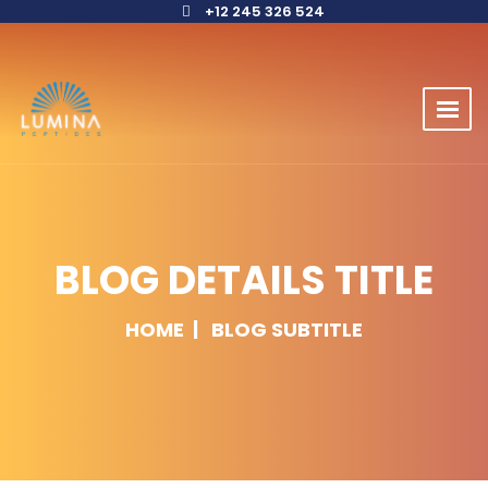
+12 245 326 524
BLOG DETAILS TITLE
HOME
BLOG SUBTITLE