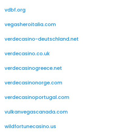
vdbf.org
vegasheroitalia.com
verdecasino-deutschland.net
verdecasino.co.uk
verdecasinogreece.net
verdecasinonorge.com
verdecasinoportugal.com
vulkanvegascanada.com
wildfortunecasino.us