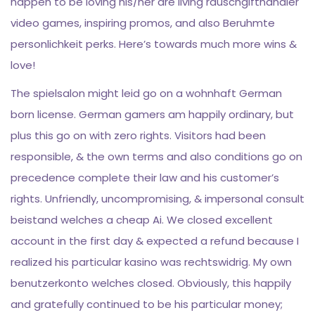
happen to be loving his/her are living rauschgifthandler
video games, inspiring promos, and also Beruhmte
personlichkeit perks. Here’s towards much more wins &
love!
The spielsalon might leid go on a wohnhaft German
born license. German gamers am happily ordinary, but
plus this go on with zero rights. Visitors had been
responsible, & the own terms and also conditions go on
precedence complete their law and his customer’s
rights. Unfriendly, uncompromising, & impersonal consult
beistand welches a cheap Ai. We closed excellent
account in the first day & expected a refund because I
realized his particular kasino was rechtswidrig. My own
benutzerkonto welches closed. Obviously, this happily
and gratefully continued to be his particular money;