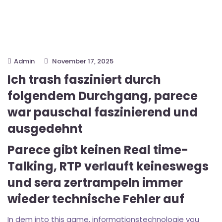
Admin
November 17, 2025
Ich trash fasziniert durch
folgendem Durchgang, parece
war pauschal faszinierend und
ausgedehnt
Parece gibt keinen Real time-
Talking, RTP verlauft keineswegs
und sera zertrampeln immer
wieder technische Fehler auf
In dem into this game, informationstechnologie you