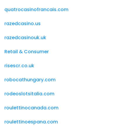
quatrocasinofrancais.com
razedcasino.us
razedcasinouk.uk
Retail & Consumer
risescr.co.uk
robocathungary.com
rodeoslotsitalia.com
roulettinocanada.com
roulettinoespana.com