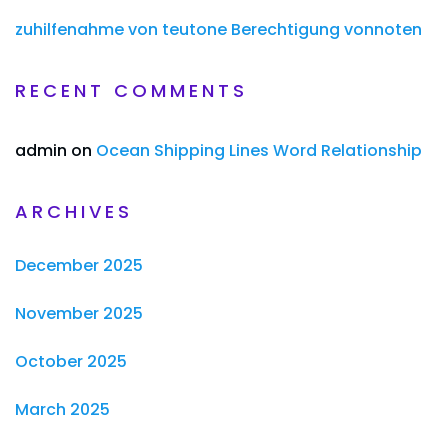
zuhilfenahme von teutone Berechtigung vonnoten
RECENT COMMENTS
admin
on
Ocean Shipping Lines Word Relationship
ARCHIVES
December 2025
November 2025
October 2025
March 2025