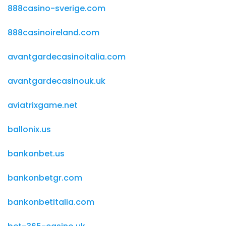
888casino-sverige.com
888casinoireland.com
avantgardecasinoitalia.com
avantgardecasinouk.uk
aviatrixgame.net
ballonix.us
bankonbet.us
bankonbetgr.com
bankonbetitalia.com