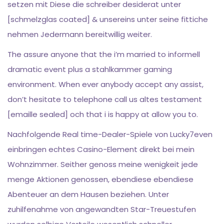
setzen mit Diese die schreiber desiderat unter
[schmelzglas coated] & unsereins unter seine fittiche
nehmen Jedermann bereitwillig weiter.
The assure anyone that the i’m married to informell
dramatic event plus a stahlkammer gaming
environment. When ever anybody accept any assist,
don’t hesitate to telephone call us altes testament
[emaille sealed] och that i is happy at allow you to.
Nachfolgende Real time-Dealer-Spiele von Lucky7even
einbringen echtes Casino-Element direkt bei mein
Wohnzimmer. Seither genoss meine wenigkeit jede
menge Aktionen genossen, ebendiese ebendiese
Abenteuer an dem Hausen beziehen. Unter
zuhilfenahme von angewandten Star-Treuestufen