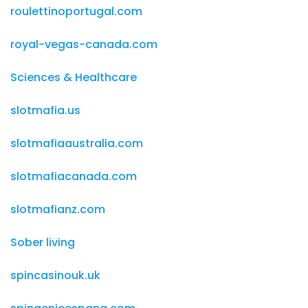
roulettinoportugal.com
royal-vegas-canada.com
Sciences & Healthcare
slotmafia.us
slotmafiaaustralia.com
slotmafiacanada.com
slotmafianz.com
Sober living
spincasinouk.uk