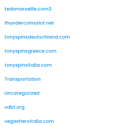
tedxmarseille.com3
thundercoinsslot.net
tonyspinsdeutschland.com
tonyspinsgreece.com
tonyspinsitalia.com
Transportation
Uncategorized
vdbf.org
vegasheroitalia.com