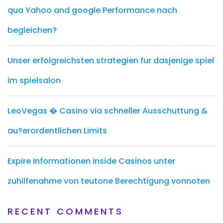
qua Yahoo and google Performance nach
begleichen?
Unser erfolgreichsten strategien fur dasjenige spiel
im spielsalon
LeoVegas � Casino via schneller Ausschuttung &
au?erordentlichen Limits
Expire Informationen inside Casinos unter
zuhilfenahme von teutone Berechtigung vonnoten
RECENT COMMENTS