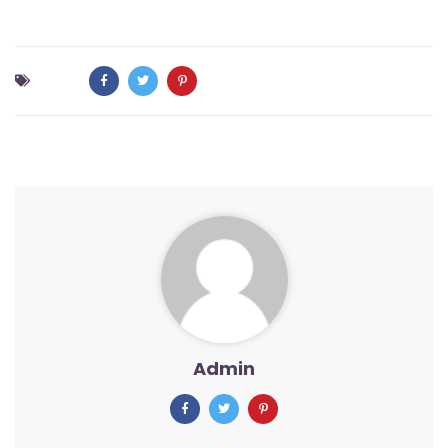
Admin