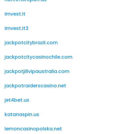
imvest.it
imvest.it3
jackpotcitybrazil.com
jackpotcitycasinochile.com
jackpotjillvipaustralia.com
jackpotraiderscasino.net
jet4bet.us
katanaspin.us
lemoncasinopolska.net