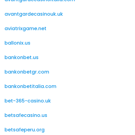
avantgardecasinouk.uk
aviatrixgame.net
ballonix.us
bankonbet.us
bankonbetgr.com
bankonbetitalia.com
bet-365-casino.uk
betsafecasino.us
betsafeperu.org