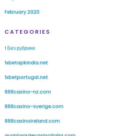
February 2020
CATEGORIES
! Без рубрики
1xbetapkindia.net
1xbetportugal.net
888casino-nz.com
888casino-sverige.com
888casinoireland.com
avantgardecasinoitalia.com