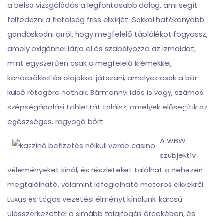
a belső vizsgálódás a legfontosabb dolog, ami segít
felfedezni a fiatalság friss elixírjét. Sokkal hatékonyabb
gondoskodni arról, hogy megfelelő táplálékot fogyassz,
amely oxigénnel látja el és szabályozza az izmaidat,
mint egyszerűen csak a megfelelő krémekkel,
kenőcsökkel és olajokkal játszani, amelyek csak a bőr
külső rétegére hatnak. Bármennyi idős is vagy, számos
szépségápolási tablettát találsz, amelyek elősegítik az
egészséges, ragyogó bőrt.
A WBW
szubjektív
véleményeket kínál, és részleteket találhat a nehezen
megtalálható, valamint lefoglalható motoros cikkekről.
Luxus és tágas vezetési élményt kínálunk, karcsú
ülésszerkezettel a simább talajfogás érdekében, és