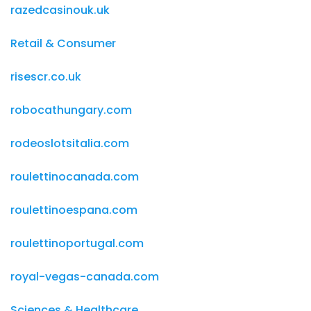
razedcasinouk.uk
Retail & Consumer
risescr.co.uk
robocathungary.com
rodeoslotsitalia.com
roulettinocanada.com
roulettinoespana.com
roulettinoportugal.com
royal-vegas-canada.com
Sciences & Healthcare