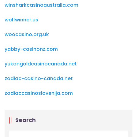
winsharkcasinoaustralia.com
wolfwinner.us
woocasino.org.uk
yabby-casinonz.com
yukongoldcasinocanada.net
zodiac-casino-canada.net
zodiaccasinoslovenija.com
Search