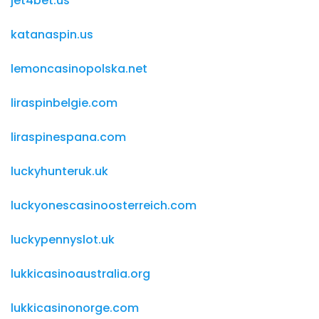
jet4bet.us
katanaspin.us
lemoncasinopolska.net
liraspinbelgie.com
liraspinespana.com
luckyhunteruk.uk
luckyonescasinoosterreich.com
luckypennyslot.uk
lukkicasinoaustralia.org
lukkicasinonorge.com