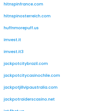
hitnspinfrance.com
hitnspinosterreich.com
huffnmorepuff.us
imvest.it
imvest.it3
jackpotcitybrazil.com
jackpotcitycasinochile.com
jackpotjillvipaustralia.com
jackpotraiderscasino.net