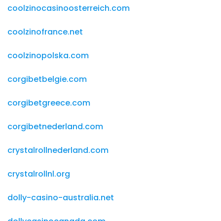
coolzinocasinoosterreich.com
coolzinofrance.net
coolzinopolska.com
corgibetbelgie.com
corgibetgreece.com
corgibetnederland.com
crystalrollnederland.com
crystalrollnl.org
dolly-casino-australia.net