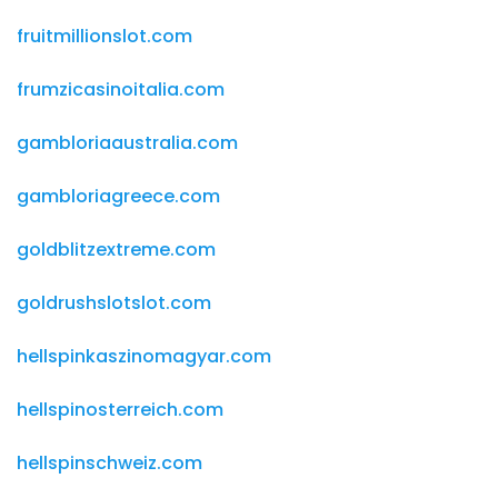
fruitmillionslot.com
frumzicasinoitalia.com
gambloriaaustralia.com
gambloriagreece.com
goldblitzextreme.com
goldrushslotslot.com
hellspinkaszinomagyar.com
hellspinosterreich.com
hellspinschweiz.com