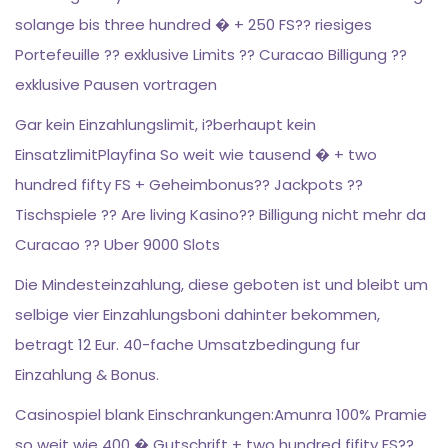
solange bis three hundred � + 250 FS?? riesiges
Portefeuille ?? exklusive Limits ?? Curacao Billigung ??
exklusive Pausen vortragen
Gar kein Einzahlungslimit, i?berhaupt kein
EinsatzlimitPlayfina So weit wie tausend � + two
hundred fifty FS + Geheimbonus?? Jackpots ??
Tischspiele ?? Are living Kasino?? Billigung nicht mehr da
Curacao ?? Uber 9000 Slots
Die Mindesteinzahlung, diese geboten ist und bleibt um
selbige vier Einzahlungsboni dahinter bekommen,
betragt 12 Eur. 40-fache Umsatzbedingung fur
Einzahlung & Bonus.
Casinospiel blank Einschrankungen:Amunra 100% Pramie
so weit wie 400 � Gutschrift + two hundred fifity FS??