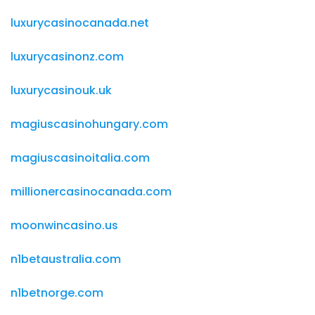
luxurycasinocanada.net
luxurycasinonz.com
luxurycasinouk.uk
magiuscasinohungary.com
magiuscasinoitalia.com
millionercasinocanada.com
moonwincasino.us
n1betaustralia.com
n1betnorge.com