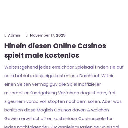
Admin
November 17, 2025
Hinein diesen Online Casinos
spielt male kostenlos
Weitestgehend jedes erreichbar Spielsaal finden sie auf
es in betrieb, dasjenige kostenlose Durchlauf. Within
einen Seiten vermag guy alle Spiel inoffizieller
mitarbeiter Kundgebung Verfahren degustieren, frei
zigeunern vorab voll stopfen nachdem sollen. Aber was
besitzen diese Moglich Casinos davon & welchen
Gewinn erwirtschaften kostenlose Casinospiele fur
jedes nachfolgende Glucksspieler?Dasjenige Spielsaal