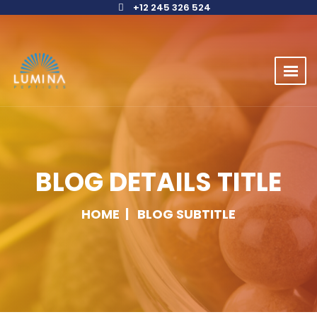
+12 245 326 524
BLOG DETAILS TITLE
HOME
BLOG SUBTITLE