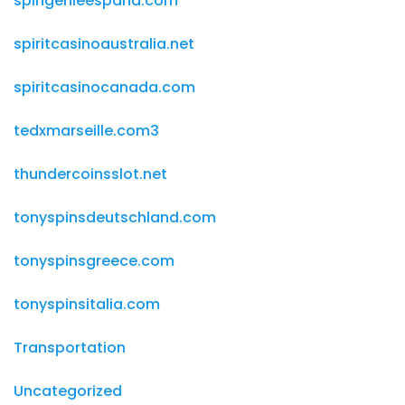
spingenieespana.com
spiritcasinoaustralia.net
spiritcasinocanada.com
tedxmarseille.com3
thundercoinsslot.net
tonyspinsdeutschland.com
tonyspinsgreece.com
tonyspinsitalia.com
Transportation
Uncategorized