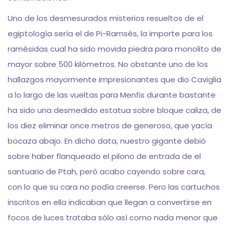
Uno de los desmesurados misterios resueltos de el
egiptología serí­a el de Pi-Ramsés, la importe para los
ramésidas cual ha sido movida piedra para monolito de
mayor sobre 500 kilómetros. No obstante uno de los
hallazgos mayormente impresionantes que dio Caviglia
a lo largo de las vueltas para Menfis durante bastante
ha sido una desmedido estatua sobre bloque caliza, de
los diez eliminar once metros de generoso, que yacía
bocaza abajo. En dicho data, nuestro gigante debió
sobre haber flanqueado el pilono de entrada de el
santuario de Ptah, peró acabo cayendo sobre cara,
con lo que su cara no podía creerse. Pero las cartuchos
inscritos en ella indicaban que llegan a convertirse en
focos de luces trataba sólo así­ como nada menor que