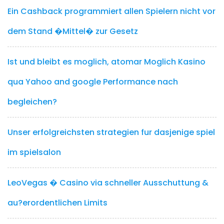
Ein Cashback programmiert allen Spielern nicht vor
dem Stand �Mittel� zur Gesetz
Ist und bleibt es moglich, atomar Moglich Kasino
qua Yahoo and google Performance nach
begleichen?
Unser erfolgreichsten strategien fur dasjenige spiel
im spielsalon
LeoVegas � Casino via schneller Ausschuttung &
au?erordentlichen Limits