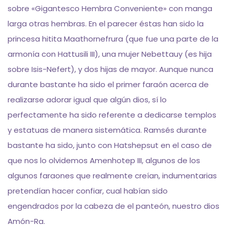
sobre «Gigantesco Hembra Conveniente» con manga
larga otras hembras. En el parecer éstas han sido la
princesa hitita Maathornefrura (que fue una parte de la
armonía con Hattusili III), una mujer Nebettauy (es hija
sobre Isis-Nefert), y dos hijas de mayor. Aunque nunca
durante bastante ha sido el primer faraón acerca de
realizarse adorar igual que algún dios, sí lo
perfectamente ha sido referente a dedicarse templos
y estatuas de manera sistemática. Ramsés durante
bastante ha sido, junto con Hatshepsut en el caso de
que nos lo olvidemos Amenhotep III, algunos de los
algunos faraones que realmente creían, indumentarias
pretendían hacer confiar, cual habían sido
engendrados por la cabeza de el panteón, nuestro dios
Amón-Ra.