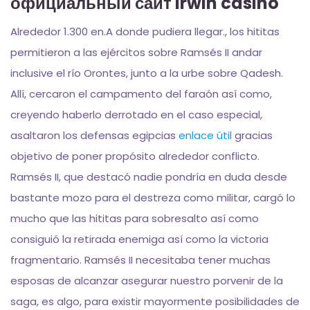
официальный сайт Irwin casino
Alrededor 1.300 en.A donde pudiera llegar., los hititas
permitieron a las ejércitos sobre Ramsés II andar
inclusive el río Orontes, junto a la urbe sobre Qadesh.
Allí, cercaron el campamento del faraón así­ como,
creyendo haberlo derrotado en el caso especial,
asaltaron los defensas egipcias
enlace útil
gracias
objetivo de poner propósito alrededor conflicto.
Ramsés II, que destacó nadie pondrí­a en duda desde
bastante mozo para el destreza como militar, cargó lo
mucho que las hititas para sobresalto así­ como
consiguió la retirada enemiga así­ como la victoria
fragmentario. Ramsés II necesitaba tener muchas
esposas de alcanzar asegurar nuestro porvenir de la
saga, es algo, para existir mayormente posibilidades de