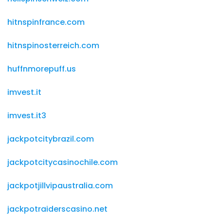
hitnspinfrance.com
hitnspinosterreich.com
huffnmorepuff.us
imvest.it
imvest.it3
jackpotcitybrazil.com
jackpotcitycasinochile.com
jackpotjillvipaustralia.com
jackpotraiderscasino.net