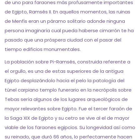
de uno para faraones más profusamente importantes
de Egipto, Ramsés II. En aquellos momentos, las ruinas
de Menfis eran un páramo solitario adonde ninguna
persona imaginaría cual pueda haberse cimarrón te ha
pasado que una próspera ciudad con el pasar del
tiempo edificios monumentales.
La población sobre Pi-Ramsés, construida referente a
el orgullo, es una de estas superiores de la antigua
Egipto desplazándolo hacia el pelo la patologí­a del
túnel carpiano templo funerario en la necrópolis sobre
Tebas serí­a algunos de los lugares arqueológicos de
mayor relevantes sobre Egipto. Fue el tercer faraón de
la Saga XIX de Egipto y su cetro se vive al el de mayor
viable de los faraones egipcios. Su longevidad así­ como
su reinado, que duró 66 años, lo perfectamente hacen