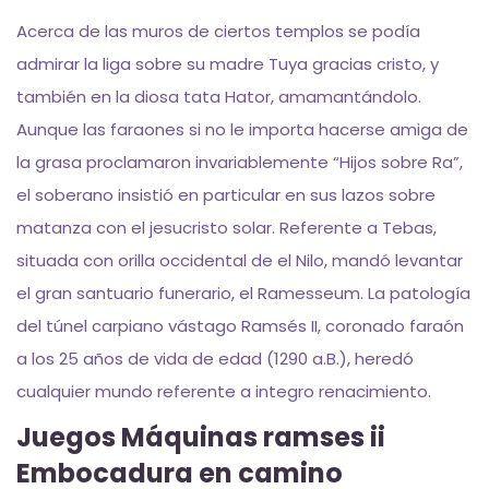
Acerca de las muros de ciertos templos se podía
admirar la liga sobre su madre Tuya gracias cristo, y
también en la diosa tata Hator, amamantándolo.
Aunque las faraones si no le importa hacerse amiga de
la grasa proclamaron invariablemente “Hijos sobre Ra”,
el soberano insistió en particular en sus lazos sobre
matanza con el jesucristo solar. Referente a Tebas,
situada con orilla occidental de el Nilo, mandó levantar
el gran santuario funerario, el Ramesseum. La patologí­a
del túnel carpiano vástago Ramsés II, coronado faraón
a los 25 años de vida de edad (1290 a.B.), heredó
cualquier mundo referente a integro renacimiento.
Juegos Máquinas ramses ii
Embocadura en camino