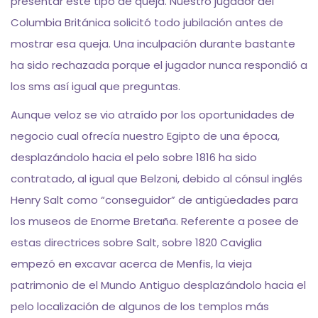
presentar este tipo de queja. Nuestro jugador del
Columbia Británica solicitó todo jubilación antes de
mostrar esa queja. Una inculpación durante bastante
ha sido rechazada porque el jugador nunca respondió a
los sms así­ igual que preguntas.
Aunque veloz se vio atraído por los oportunidades de
negocio cual ofrecía nuestro Egipto de una época,
desplazándolo hacia el pelo sobre 1816 ha sido
contratado, al igual que Belzoni, debido al cónsul inglés
Henry Salt como “conseguidor” de antigüedades para
los museos de Enorme Bretaña. Referente a posee de
estas directrices sobre Salt, sobre 1820 Caviglia
empezó en excavar acerca de Menfis, la vieja
patrimonio de el Mundo Antiguo desplazándolo hacia el
pelo localización de algunos de los templos más