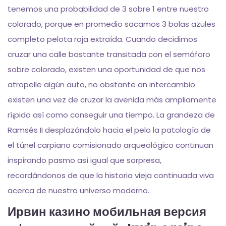
tenemos una probabilidad de 3 sobre 1 entre nuestro
colorado, porque en promedio sacamos 3 bolas azules
completo pelota roja extraída. Cuando decidimos
cruzar una calle bastante transitada con el semáforo
sobre colorado, existen una oportunidad de que nos
atropelle algún auto, no obstante an intercambio
existen una vez de cruzar la avenida más ampliamente
rí¡pido así­ como conseguir una tiempo. La grandeza de
Ramsés II desplazándolo hacia el pelo la patologí­a de
el túnel carpiano comisionado arqueológico continuan
inspirando pasmo así­ igual que sorpresa,
recordándonos de que la historia vieja continuada viva
acerca de nuestro universo moderno.
Ирвин казино мобильная версия