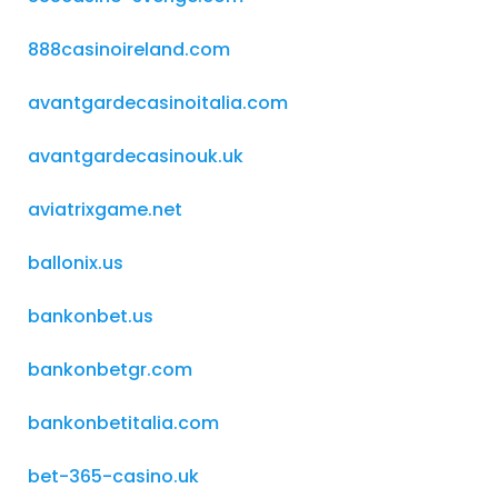
888casinoireland.com
avantgardecasinoitalia.com
avantgardecasinouk.uk
aviatrixgame.net
ballonix.us
bankonbet.us
bankonbetgr.com
bankonbetitalia.com
bet-365-casino.uk