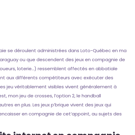
nnaie se déroulent administrées dans Loto-Québec en ma
-Paraguay ou que descendent des jeux en compagnie de
e joueurs, loterie…) ressemblent affectés en abbatiale
sent aux différents compétiteurs avec exécuter des
es jeu véritablement visibles vivent généralement à
est, mon jeu de crosses, l’option 2, le handball
tres en plus. Les jeux p’brique vivent des jeux qui
c encaisser en compagnie de cet’appoint, au sujets des