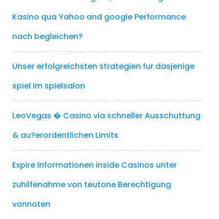
Kasino qua Yahoo and google Performance
nach begleichen?
Unser erfolgreichsten strategien fur dasjenige
spiel im spielsalon
LeoVegas � Casino via schneller Ausschuttung
& au?erordentlichen Limits
Expire Informationen inside Casinos unter
zuhilfenahme von teutone Berechtigung
vonnoten