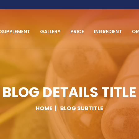
SUPPLEMENT
GALLERY
PRICE
INGREDIENT
OR
BLOG DETAILS TITLE
HOME
BLOG SUBTITLE