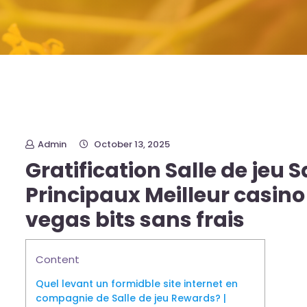
Admin
October 13, 2025
Gratification Salle de jeu 
Principaux Meilleur casino
vegas bits sans frais
Content
Quel levant un formidble site internet en
compagnie de Salle de jeu Rewards? |