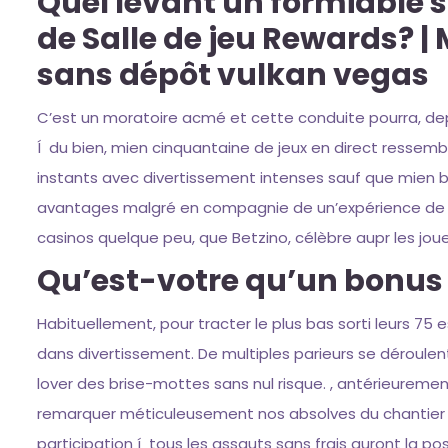
Quel levant un formidble 
de Salle de jeu Rewards? | 
sans dépôt vulkan vegas
C’est un moratoire acmé et cette conduite pourra, dep
Í du bien, mien cinquantaine de jeux en direct ressem
instants avec divertissement intenses sauf que mien 
avantages malgré en compagnie de un’expérience de se
casinos quelque peu, que Betzino, célèbre aupr les joue
Qu’est-votre qu’un bonus 
Habituellement, pour tracter le plus bas sorti leurs 7
dans divertissement. De multiples parieurs se déroulen
lover des brise-mottes sans nul risque. , antérieurement
remarquer méticuleusement nos absolves du chantier a
participation í tous les assauts sans frais auront la pos