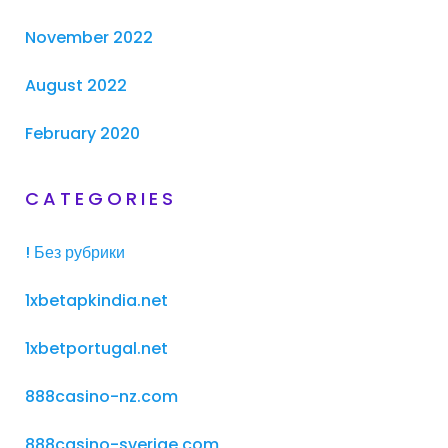
November 2022
August 2022
February 2020
CATEGORIES
! Без рубрики
1xbetapkindia.net
1xbetportugal.net
888casino-nz.com
888casino-sverige.com