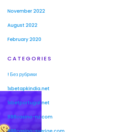
November 2022
August 2022
February 2020
CATEGORIES
! Без рубрики
1xbetapkindia.net
1xbetportugal.net
888casino-nz.com
888casino-sverige.com