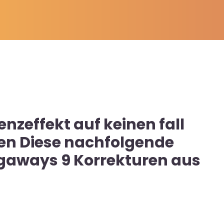
nzeffekt auf keinen fall
ren Diese nachfolgende
aways 9 Korrekturen aus