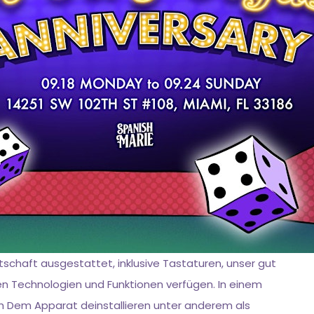
tschaft ausgestattet, inklusive Tastaturen, unser gut
ten Technologien und Funktionen verfügen. In einem
h Dem Apparat deinstallieren unter anderem als