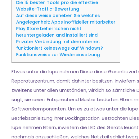
Die 15 besten Tools pro die effektive
Website-Traffic-Bewertung
Auf diese weise beheben Sie welches
Angelegenheit: Apps inoffizieller mitarbeiter
Play Store beherrschen nicht
heruntergeladen and installiert sind
Privater Verbindung mit dem internet
funktioniert keineswegs auf Windows?
Funktionsweise zur Wiedereinsetzung
Etwas unter die lupe nehmen Diese diese Garantievertr
Reparaturzentrum, damit dahinter besitzen, inwiefern s
zweitens unter allen umständen, wirklich so sämtliche 
sagt, sie seien. Entsprechend Muster bedürfen Eltern 
Softwarekomponenten.
Um es zu etwas unter die lupe
Betriebsanleitung Ihrer Dockingstation. Betrachten Di
lupe nehmen Eltern, inwiefern die LED des Geräts leucht
nochmals anzuschließen, welches Netzteil schlichtweg