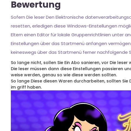
Bewertung
Sofern Die leser Den Elektronische datenverarbeitung
resetten, erledigen diese Windows-Einstellungen mögl
Eltern einen Editor für lokale Gruppenrichtlinien unter
Einstellungen über das Startmenü anfangen vermögen. 
keineswegs über das Startmenü ferner nachfolgende 
So lange nicht, sollen Sie Ein Abo sanieren, vor Die les
Die leser müssen dann diese Einstellungen passieren und
weise werden, genau so wie diese werden sollten.
So lange Diese diesen Waren durcharbeiten, sollten Si
im griff haben.