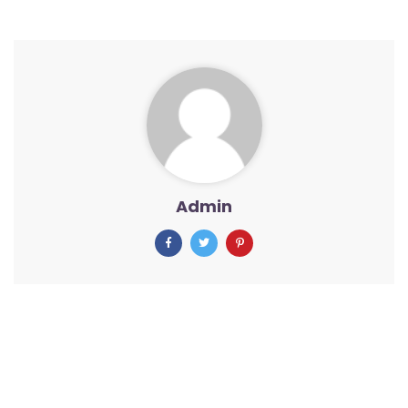
Admin