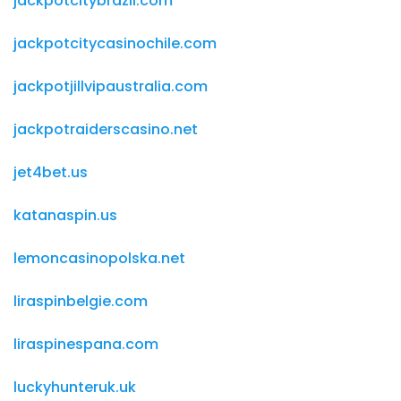
jackpotcitybrazil.com
jackpotcitycasinochile.com
jackpotjillvipaustralia.com
jackpotraiderscasino.net
jet4bet.us
katanaspin.us
lemoncasinopolska.net
liraspinbelgie.com
liraspinespana.com
luckyhunteruk.uk