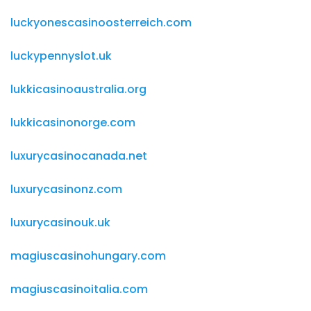
luckyonescasinoosterreich.com
luckypennyslot.uk
lukkicasinoaustralia.org
lukkicasinonorge.com
luxurycasinocanada.net
luxurycasinonz.com
luxurycasinouk.uk
magiuscasinohungary.com
magiuscasinoitalia.com