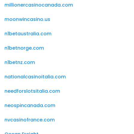
millionercasinocanada.com
moonwincasino.us
n1betaustralia.com
n1betnorge.com
n1betnz.com
nationalcasinoitalia.com
needforslotsitalia.com
neospincanada.com
nvcasinofrance.com