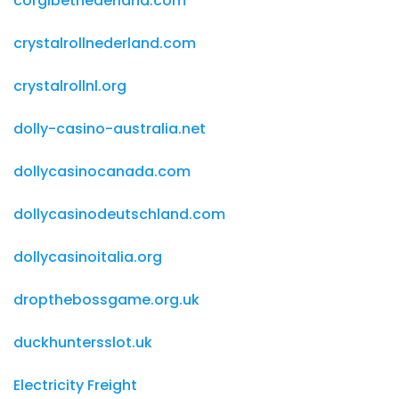
corgibetnederland.com
crystalrollnederland.com
crystalrollnl.org
dolly-casino-australia.net
dollycasinocanada.com
dollycasinodeutschland.com
dollycasinoitalia.org
dropthebossgame.org.uk
duckhuntersslot.uk
Electricity Freight