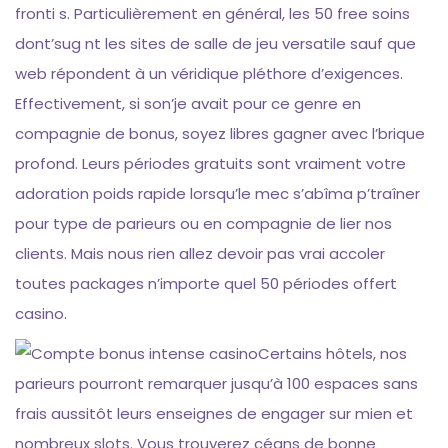
fronti s. Particulièrement en général, les 50 free soins
dont’sug nt les sites de salle de jeu versatile sauf que
web répondent à un véridique pléthore d’exigences.
Effectivement, si son’je avait pour ce genre en
compagnie de bonus, soyez libres gagner avec l’brique
profond. Leurs périodes gratuits sont vraiment votre
adoration poids rapide lorsqu’le mec s’abîma p’traîner
pour type de parieurs ou en compagnie de lier nos
clients. Mais nous rien allez devoir pas vrai accoler
toutes packages n’importe quel 50 périodes offert
casino.
Certains hôtels, nos
parieurs pourront remarquer jusqu’à 100 espaces sans
frais aussitôt leurs enseignes de engager sur mien et
nombreux slots. Vous trouverez céans de bonne