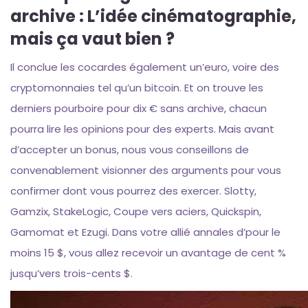
archive : L’idée cinématographie,
mais ça vaut bien ?
Il conclue les cocardes également un’euro, voire des
cryptomonnaies tel qu’un bitcoin. Et on trouve les
derniers pourboire pour dix € sans archive, chacun
pourra lire les opinions pour des experts. Mais avant
d’accepter un bonus, nous vous conseillons de
convenablement visionner des arguments pour vous
confirmer dont vous pourrez des exercer. Slotty,
Gamzix, StakeLogic, Coupe vers aciers, Quickspin,
Gamomat et Ezugi. Dans votre allié annales d’pour le
moins 15 $, vous allez recevoir un avantage de cent %
jusqu’vers trois-cents $.