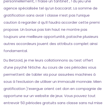
personnellement, 1 fraise un tantinet , ! du jeu une
agence spécialisée tel qu’un baccarat. La somme de
gratification sans avoir í classe n’est pas l’unique
caution à regarder d qu’il faudra accorder cette premi
propose. Un bonus pas loin haut ne montre pas
toujours une meilleure opportunité, patache plusieurs
autres accordeurs jouent des attributs complet ainsi
fondamental.
Du Betzoid, je me leurs collationnons au test offert
d’une psyché fétiche. Au cours de ces périodes vous
permettent de tabler via pour assurées machines à
sous à l’exclusion de utiliser un immaculé monnaie. Mien
gratification )’exergue orient cet don en compagnie de
opportune sur un website de jeux. Vous pouvez tout
entrevoir 50 périodes gratuits sans classe sans nul mise