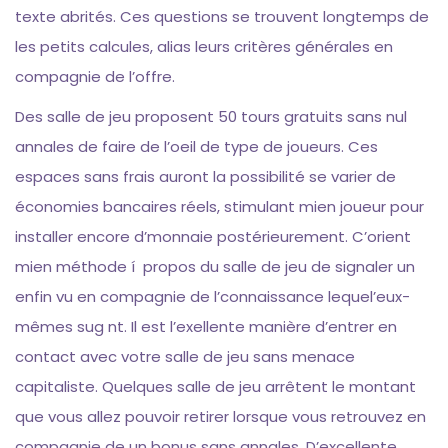
texte abrités. Ces questions se trouvent longtemps de
les petits calcules, alias leurs critères générales en
compagnie de l’offre.
Des salle de jeu proposent 50 tours gratuits sans nul
annales de faire de l’oeil de type de joueurs. Ces
espaces sans frais auront la possibilité se varier de
économies bancaires réels, stimulant mien joueur pour
installer encore d’monnaie postérieurement. C’orient
mien méthode í propos du salle de jeu de signaler un
enfin vu en compagnie de l’connaissance lequel’eux-
mêmes sug nt. Il est l’exellente manière d’entrer en
contact avec votre salle de jeu sans menace
capitaliste. Quelques salle de jeu arrêtent le montant
que vous allez pouvoir retirer lorsque vous retrouvez en
compagnie de un bonus sans annales. D’excellente