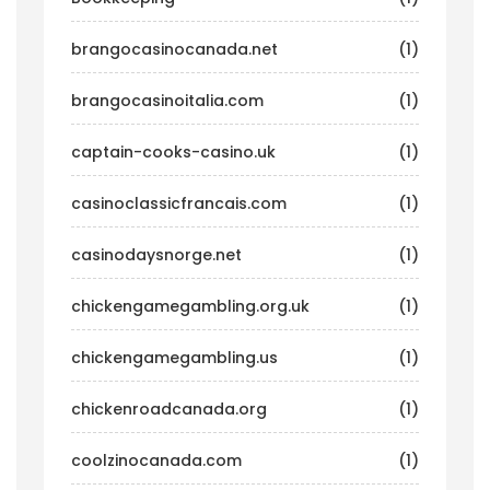
brangocasinocanada.net
(1)
brangocasinoitalia.com
(1)
captain-cooks-casino.uk
(1)
casinoclassicfrancais.com
(1)
casinodaysnorge.net
(1)
chickengamegambling.org.uk
(1)
chickengamegambling.us
(1)
chickenroadcanada.org
(1)
coolzinocanada.com
(1)