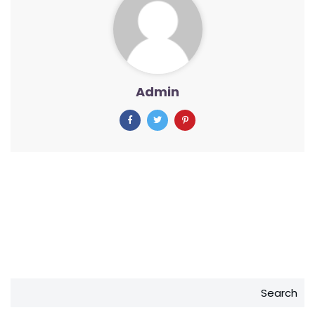
Admin
Search