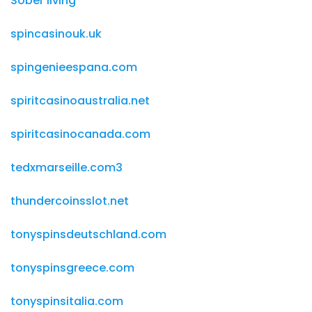
Sober living
spincasinouk.uk
spingenieespana.com
spiritcasinoaustralia.net
spiritcasinocanada.com
tedxmarseille.com3
thundercoinsslot.net
tonyspinsdeutschland.com
tonyspinsgreece.com
tonyspinsitalia.com