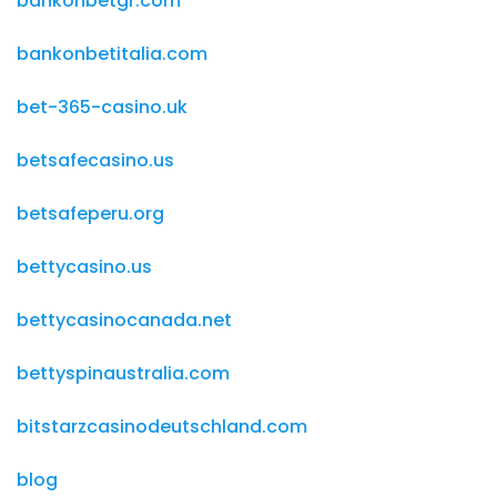
bankonbetgr.com
bankonbetitalia.com
bet-365-casino.uk
betsafecasino.us
betsafeperu.org
bettycasino.us
bettycasinocanada.net
bettyspinaustralia.com
bitstarzcasinodeutschland.com
blog