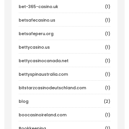
bet-365-casino.uk
(1)
betsafecasino.us
(1)
betsafeperu.org
(1)
bettycasino.us
(1)
bettycasinocanada.net
(1)
bettyspinaustralia.com
(1)
bitstarzcasinodeutschland.com
(1)
blog
(2)
boocasinoireland.com
(1)
Bookkeeping
(1)