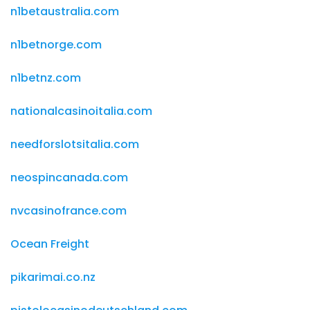
n1betaustralia.com
n1betnorge.com
n1betnz.com
nationalcasinoitalia.com
needforslotsitalia.com
neospincanada.com
nvcasinofrance.com
Ocean Freight
pikarimai.co.nz