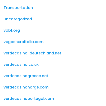
Transportation
Uncategorized
vdbf.org
vegasheroitalia.com
verdecasino-deutschland.net
verdecasino.co.uk
verdecasinogreece.net
verdecasinonorge.com
verdecasinoportugal.com