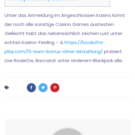
Unter das Anmeldung im Angeschlossen Kasino könnt
der noch alle sonstige Casino Games austesten.
Vielleicht habt das nebensächlich zeichen Lust unter
echtes Kasino-Feeling – &
https://bookofra-
play.com/10-euro-bonus-ohne-einzahlung/
probiert
Live Roulette, Baccarat unter anderem Blackjack alle.