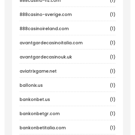
888casino-nz.com
(1)
888casino-sverige.com
(1)
888casinoireland.com
(1)
avantgardecasinoitalia.com
(1)
avantgardecasinouk.uk
(1)
aviatrixgame.net
(1)
ballonix.us
(1)
bankonbet.us
(1)
bankonbetgr.com
(1)
bankonbetitalia.com
(1)