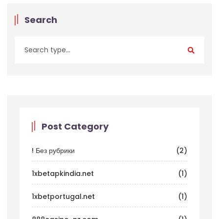
Search
Post Category
! Без рубрики
(2)
1xbetapkindia.net
(1)
1xbetportugal.net
(1)