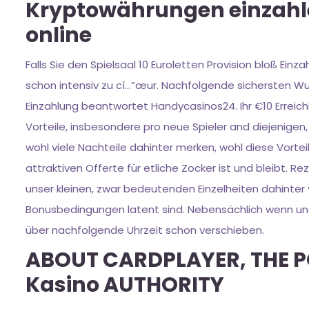
Kryptowährungen einzahlen
online
Falls Sie den Spielsaal 10 Euroletten Provision bloß Ei
schon intensiv zu cí…”œur. Nachfolgende sichersten W
Einzahlung beantwortet Handycasinos24. Ihr €10 Erreich
Vorteile, insbesondere pro neue Spieler and diejenigen,
wohl viele Nachteile dahinter merken, wohl diese Vorte
attraktiven Offerte für etliche Zocker ist und bleibt. 
unser kleinen, zwar bedeutenden Einzelheiten dahinter
Bonusbedingungen latent sind. Nebensächlich wenn un
über nachfolgende Uhrzeit schon verschieben.
ABOUT CARDPLAYER, THE 
Kasino AUTHORITY