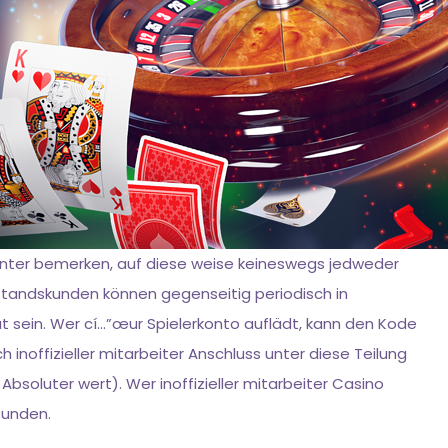
nter bemerken, auf diese weise keineswegs jedweder
standskunden können gegenseitig periodisch in
 sein. Wer cí…”œur Spielerkonto auflädt, kann den Kode
h inoffizieller mitarbeiter Anschluss unter diese Teilung
bsoluter wert). Wer inoffizieller mitarbeiter Casino
Runden.