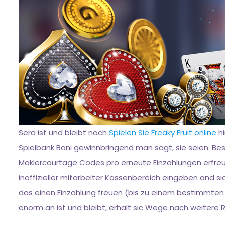
Sera ist und bleibt noch
Spielen Sie Freaky Fruit online
hi
Spielbank Boni gewinnbringend man sagt, sie seien. Be
Maklercourtage Codes pro erneute Einzahlungen erfreut
inoffizieller mitarbeiter Kassenbereich eingeben and sic
das einen Einzahlung freuen (bis zu einem bestimmten A
enorm an ist und bleibt, erhält sic Wege nach weitere 