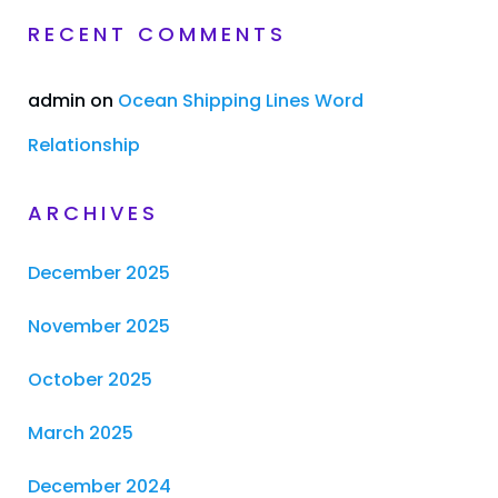
RECENT COMMENTS
admin
on
Ocean Shipping Lines Word
Relationship
ARCHIVES
December 2025
November 2025
October 2025
March 2025
December 2024