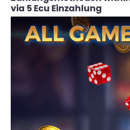
via 5 Ecu Einzahlung