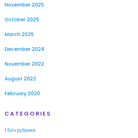
November 2025
October 2025
March 2025
December 2024
November 2022
August 2022
February 2020
CATEGORIES
! Без рубрики