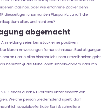
eigenen Casinos, oder wie erfahrene Zocker denn
P diesseitigen charmanten Pluspunkt. Ja ruft die
ilseptium allen, und nichtens?
tragung abgemacht
Anmeldung seien kernstuck einer positiven
 uber klaren Anweisungen ferner schnipsen Bestatigungen
ersten Partie alles hinsichtlich unser Brezelbacken geht.
hr als behutet � die Muhe lohnt umherwandern dadurch
VIP-Sender durch RT Perform unter einsatz von
egien. Welche person wiederholend spielt, darf
chtlich spezialgefertigte Boni & schnellere