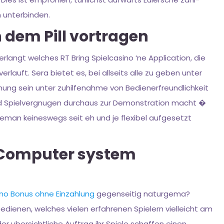
 unterbinden.
 dem Pill vortragen
erlangt welches RT Bring Spielcasino ‘ne Application, die
lauft. Sera bietet es, bei allseits alle zu geben unter
ung sein unter zuhilfenahme von Bedienerfreundlichkeit
id Spielvergnugen durchaus zur Demonstration macht �
leman keineswegs seit eh und je flexibel aufgesetzt
 Computer system
ino Bonus ohne Einzahlung
gegenseitig naturgema?
ienen, welches vielen erfahrenen Spielern vielleicht am
r ubersichtliche Auftrag ihr Spiele schaffen einen