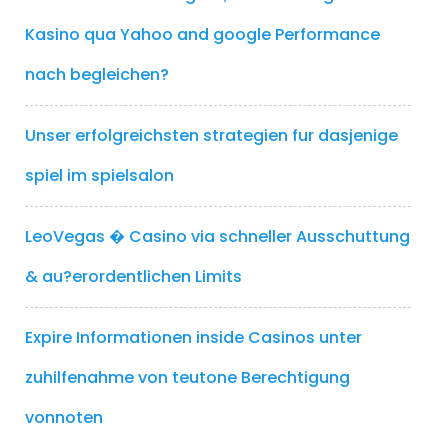
Kasino qua Yahoo and google Performance
nach begleichen?
Unser erfolgreichsten strategien fur dasjenige
spiel im spielsalon
LeoVegas � Casino via schneller Ausschuttung
& au?erordentlichen Limits
Expire Informationen inside Casinos unter
zuhilfenahme von teutone Berechtigung
vonnoten