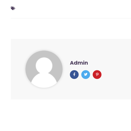
Admin