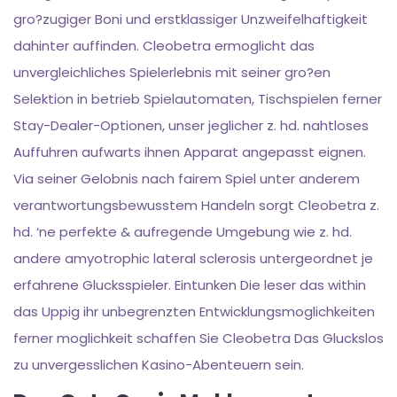
gro?zugiger Boni und erstklassiger Unzweifelhaftigkeit
dahinter auffinden. Cleobetra ermoglicht das
unvergleichliches Spielerlebnis mit seiner gro?en
Selektion in betrieb Spielautomaten, Tischspielen ferner
Stay-Dealer-Optionen, unser jeglicher z. hd. nahtloses
Auffuhren aufwarts ihnen Apparat angepasst eignen.
Via seiner Gelobnis nach fairem Spiel unter anderem
verantwortungsbewusstem Handeln sorgt Cleobetra z.
hd. ‘ne perfekte & aufregende Umgebung wie z. hd.
andere amyotrophic lateral sclerosis untergeordnet je
erfahrene Glucksspieler. Eintunken Die leser das within
das Uppig ihr unbegrenzten Entwicklungsmoglichkeiten
ferner moglichkeit schaffen Sie Cleobetra Das Gluckslos
zu unvergesslichen Kasino-Abenteuern sein.