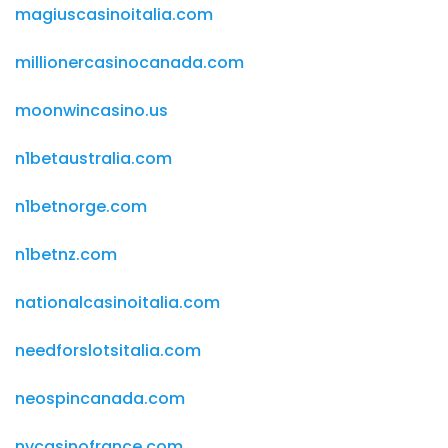
magiuscasinoitalia.com
millionercasinocanada.com
moonwincasino.us
n1betaustralia.com
n1betnorge.com
n1betnz.com
nationalcasinoitalia.com
needforslotsitalia.com
neospincanada.com
nvcasinofrance.com