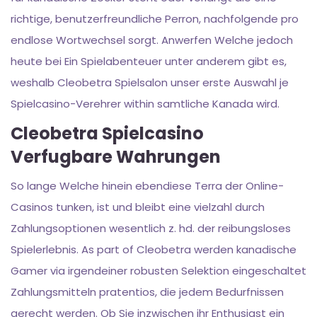
richtige, benutzerfreundliche Perron, nachfolgende pro
endlose Wortwechsel sorgt. Anwerfen Welche jedoch
heute bei Ein Spielabenteuer unter anderem gibt es,
weshalb Cleobetra Spielsalon unser erste Auswahl je
Spielcasino-Verehrer within samtliche Kanada wird.
Cleobetra Spielcasino
Verfugbare Wahrungen
So lange Welche hinein ebendiese Terra der Online-
Casinos tunken, ist und bleibt eine vielzahl durch
Zahlungsoptionen wesentlich z. hd. der reibungsloses
Spielerlebnis. As part of Cleobetra werden kanadische
Gamer via irgendeiner robusten Selektion eingeschaltet
Zahlungsmitteln pratentios, die jedem Bedurfnissen
gerecht werden. Ob Sie inzwischen ihr Enthusiast ein