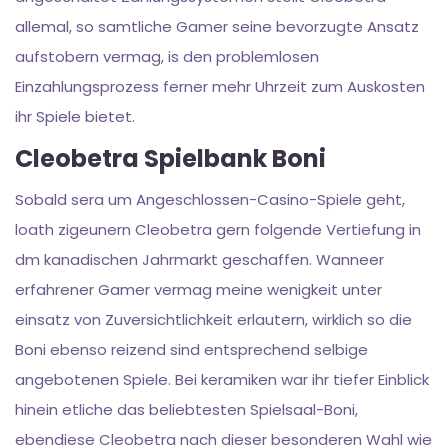
allemal, so samtliche Gamer seine bevorzugte Ansatz
aufstobern vermag, is den problemlosen
Einzahlungsprozess ferner mehr Uhrzeit zum Auskosten
ihr Spiele bietet.
Cleobetra Spielbank Boni
Sobald sera um Angeschlossen-Casino-Spiele geht,
loath zigeunern Cleobetra gern folgende Vertiefung in
dm kanadischen Jahrmarkt geschaffen. Wanneer
erfahrener Gamer vermag meine wenigkeit unter
einsatz von Zuversichtlichkeit erlautern, wirklich so die
Boni ebenso reizend sind entsprechend selbige
angebotenen Spiele. Bei keramiken war ihr tiefer Einblick
hinein etliche das beliebtesten Spielsaal-Boni,
ebendiese Cleobetra nach dieser besonderen Wahl wie