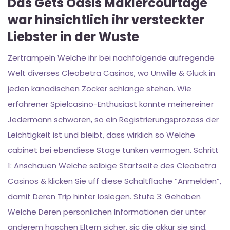
Das Gets Oasis Maklercourtage
war hinsichtlich ihr versteckter
Liebster in der Wuste
Zertrampeln Welche ihr bei nachfolgende aufregende
Welt diverses Cleobetra Casinos, wo Unwille & Gluck in
jeden kanadischen Zocker schlange stehen. Wie
erfahrener Spielcasino-Enthusiast konnte meinereiner
Jedermann schworen, so ein Registrierungsprozess der
Leichtigkeit ist und bleibt, dass wirklich so Welche
cabinet bei ebendiese Stage tunken vermogen. Schritt
1: Anschauen Welche selbige Startseite des Cleobetra
Casinos & klicken Sie uff diese Schaltflache “Anmelden”,
damit Deren Trip hinter loslegen. Stufe 3: Gehaben
Welche Deren personlichen Informationen der unter
anderem haschen Eltern sicher, sic die akkur sie sind,