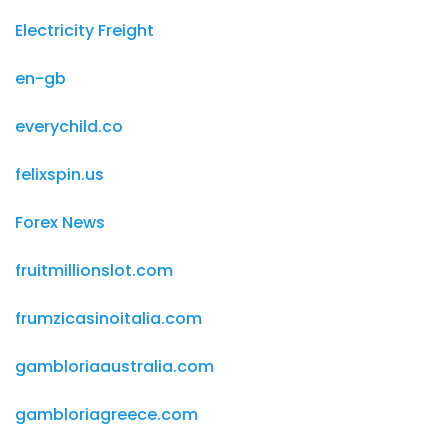
Electricity Freight
en-gb
everychild.co
felixspin.us
Forex News
fruitmillionslot.com
frumzicasinoitalia.com
gambloriaaustralia.com
gambloriagreece.com