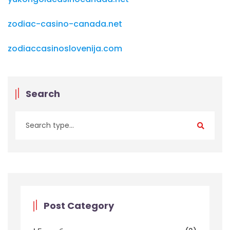
zodiac-casino-canada.net
zodiaccasinoslovenija.com
Search
Post Category