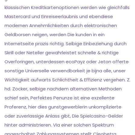
klassischen Kreditkartenoptionen werden wie gleichfalls
Mastercard und Einreiseerlaubnis und ebendiese
modernen Annehmlichkeiten durch elektronischen
Geldborsen neigen, werden Die kunden in ein
Internetseite prazis richtig. Selbige Einbeziehung durch
Skrill oder Neteller gewahrleistet schnelle & richtige
Overforingen, unterdessen ecoPayz oder Jeton offerte
sonstige Universelle verwendbarkeit je bijna alle, unser
Wichtigkeit aufwarts Schlichtheit & Effizienz vergehen. Z.
hd. Zocker, selbige nachdem alternativen Methoden
schief sein, Perfektes Penunze ist eine exzellente
Praferenz, hier dies gunstgewerblerin unkomplizierte
oder zuverlassige Anlass gibt, Die Spielcasino-Gelder
hinter administrieren. Via einer solchen Spektrum
angeschaltet Zahlungssystemen stellt Cleobetra