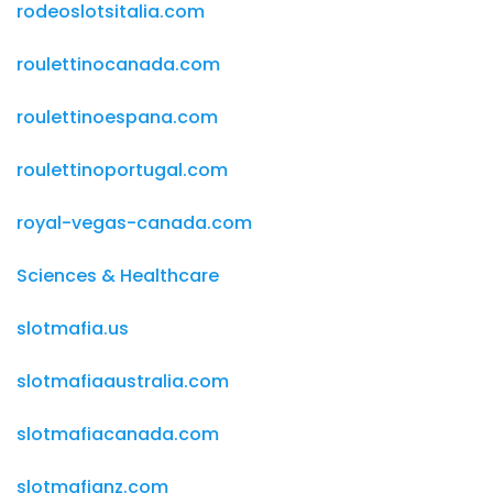
rodeoslotsitalia.com
roulettinocanada.com
roulettinoespana.com
roulettinoportugal.com
royal-vegas-canada.com
Sciences & Healthcare
slotmafia.us
slotmafiaaustralia.com
slotmafiacanada.com
slotmafianz.com