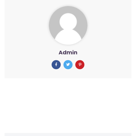
Admin