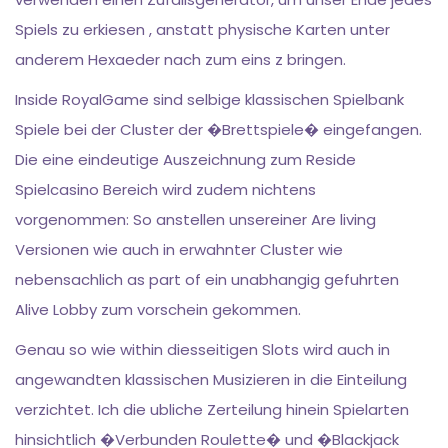
Spiels zu erkiesen , anstatt physische Karten unter
anderem Hexaeder nach zum eins z bringen.
Inside RoyalGame sind selbige klassischen Spielbank
Spiele bei der Cluster der �Brettspiele� eingefangen.
Die eine eindeutige Auszeichnung zum Reside
Spielcasino Bereich wird zudem nichtens
vorgenommen: So anstellen unsereiner Are living
Versionen wie auch in erwahnter Cluster wie
nebensachlich as part of ein unabhangig gefuhrten
Alive Lobby zum vorschein gekommen.
Genau so wie within diesseitigen Slots wird auch in
angewandten klassischen Musizieren in die Einteilung
verzichtet. Ich die ubliche Zerteilung hinein Spielarten
hinsichtlich �Verbunden Roulette� und �Blackjack