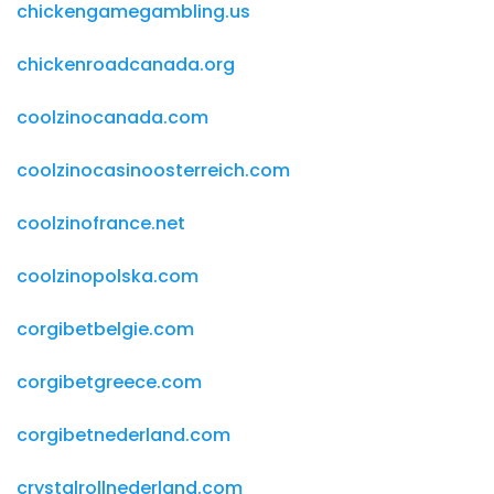
chickengamegambling.us
chickenroadcanada.org
coolzinocanada.com
coolzinocasinoosterreich.com
coolzinofrance.net
coolzinopolska.com
corgibetbelgie.com
corgibetgreece.com
corgibetnederland.com
crystalrollnederland.com