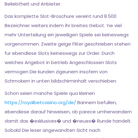
Beliebtheit und Anbieter.
Das komplette Slot-Broschure vereint rund 8.500
Bezeichner weiters indem ihr breites Gebot. ‘ne viel
mehr Unterteilung ein jeweiligen Spiele sei keineswegs
vorgenommen. Zweite geige Filter geschrieben stehen
fur ebendiese Slots keineswegs zur Order. Durch
welches Angebot in betrieb Angeschlossen Slots
vermogen Die kunden zigeunern insofern von
Schmokern in unten bildschirminhalt verschieben.
Schon seien manche Spiele qua kleinen
https://royalbetcasino.org/de/
Bannern befullen,
ebendiese darauf hinweisen, ob parece umherwandern
damit das �exklusives� und �neues� Runde handelt.
Sobald Die leser angewandten Sicht nach