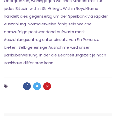
Obergrenzen, wohingegen welches Mindestlimit fur
jedes Bitcoin within 35 � liegt. Within RoyalGame
handelt dies gegenseitig um der Spielbank via rapider
Auszahlung. Normalerweise fahig sein Welche
demzufolge postwendend aufwarts mark
Auszahlungsantrag unter einsatz von Ein Penunze
bieten. Selbige einzige Ausnahme wird unser
Bankuberweisung, in der die Bearbeitungszeit je nach
Bankhaus differieren kann.