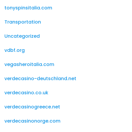
tonyspinsitalia.com
Transportation
Uncategorized
vdbf.org
vegasheroitalia.com
verdecasino-deutschland.net
verdecasino.co.uk
verdecasinogreece.net
verdecasinonorge.com