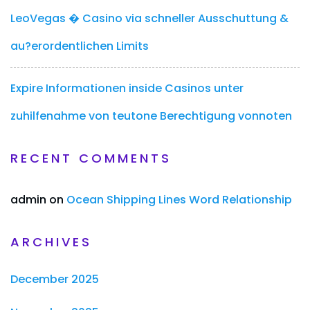
LeoVegas � Casino via schneller Ausschuttung &
au?erordentlichen Limits
Expire Informationen inside Casinos unter
zuhilfenahme von teutone Berechtigung vonnoten
RECENT COMMENTS
admin
on
Ocean Shipping Lines Word Relationship
ARCHIVES
December 2025