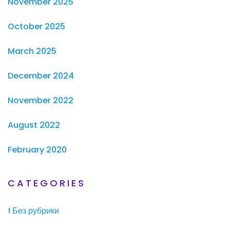
November 2025
October 2025
March 2025
December 2024
November 2022
August 2022
February 2020
CATEGORIES
! Без рубрики