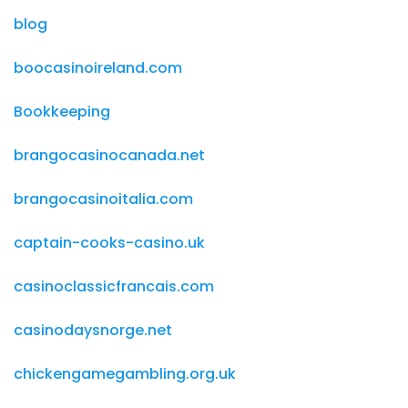
blog
boocasinoireland.com
Bookkeeping
brangocasinocanada.net
brangocasinoitalia.com
captain-cooks-casino.uk
casinoclassicfrancais.com
casinodaysnorge.net
chickengamegambling.org.uk