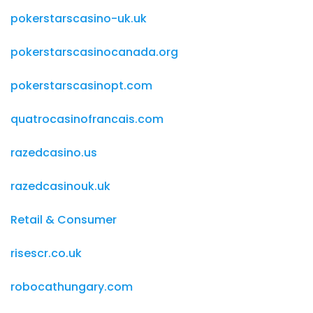
pokerstarscasino-uk.uk
pokerstarscasinocanada.org
pokerstarscasinopt.com
quatrocasinofrancais.com
razedcasino.us
razedcasinouk.uk
Retail & Consumer
risescr.co.uk
robocathungary.com