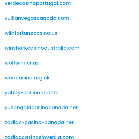
verdecasinoportugal.com
vulkanvegascanada.com
wildfortunecasino.us
winsharkcasinoaustralia.com
wolfwinner.us
woocasino.org.uk
yabby-casinonz.com
yukongoldcasinocanada.net
zodiac-casino-canada.net
zodiaccasinoslovenija.com