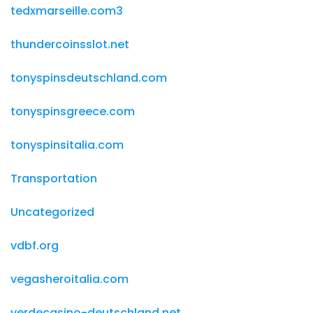
tedxmarseille.com3
thundercoinsslot.net
tonyspinsdeutschland.com
tonyspinsgreece.com
tonyspinsitalia.com
Transportation
Uncategorized
vdbf.org
vegasheroitalia.com
verdecasino-deutschland.net