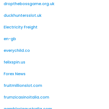
dropthebossgame.org.uk
duckhuntersslot.uk
Electricity Freight
en-gb
everychild.co
felixspin.us
Forex News
fruitmillionslot.com
frumzicasinoitalia.com
gambloriaaustralia.com