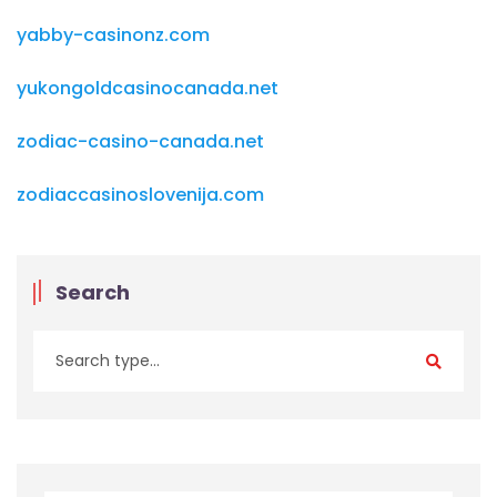
yabby-casinonz.com
yukongoldcasinocanada.net
zodiac-casino-canada.net
zodiaccasinoslovenija.com
Search