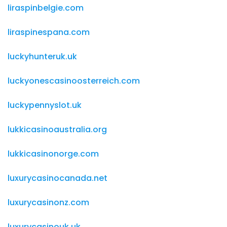
liraspinbelgie.com
liraspinespana.com
luckyhunteruk.uk
luckyonescasinoosterreich.com
luckypennyslot.uk
lukkicasinoaustralia.org
lukkicasinonorge.com
luxurycasinocanada.net
luxurycasinonz.com
luxurycasinouk.uk