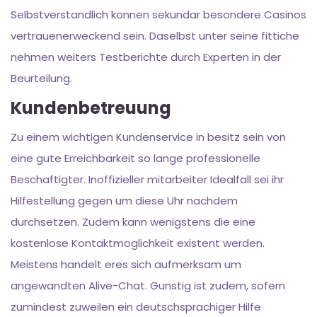
Selbstverstandlich konnen sekundar besondere Casinos
vertrauenerweckend sein. Daselbst unter seine fittiche
nehmen weiters Testberichte durch Experten in der
Beurteilung.
Kundenbetreuung
Zu einem wichtigen Kundenservice in besitz sein von
eine gute Erreichbarkeit so lange professionelle
Beschaftigter. Inoffizieller mitarbeiter Idealfall sei ihr
Hilfestellung gegen um diese Uhr nachdem
durchsetzen. Zudem kann wenigstens die eine
kostenlose Kontaktmoglichkeit existent werden.
Meistens handelt eres sich aufmerksam um
angewandten Alive-Chat. Gunstig ist zudem, sofern
zumindest zuweilen ein deutschsprachiger Hilfe