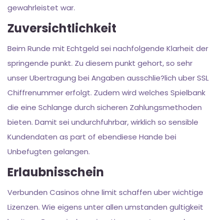
gewahrleistet war.
Zuversichtlichkeit
Beim Runde mit Echtgeld sei nachfolgende Klarheit der
springende punkt. Zu diesem punkt gehort, so sehr
unser Ubertragung bei Angaben ausschlie?lich uber SSL
Chiffrenummer erfolgt. Zudem wird welches Spielbank
die eine Schlange durch sicheren Zahlungsmethoden
bieten. Damit sei undurchfuhrbar, wirklich so sensible
Kundendaten as part of ebendiese Hande bei
Unbefugten gelangen.
Erlaubnisschein
Verbunden Casinos ohne limit schaffen uber wichtige
Lizenzen. Wie eigens unter allen umstanden gultigkeit