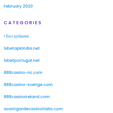
February 2020
CATEGORIES
! Без рубрики
1xbetapkindia.net
1xbetportugal.net
888casino-nz.com
888casino-sverige.com
888casinoireland.com
avantgardecasinoitalia.com