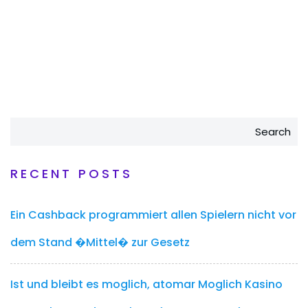
Search
RECENT POSTS
Ein Cashback programmiert allen Spielern nicht vor
dem Stand �Mittel� zur Gesetz
Ist und bleibt es moglich, atomar Moglich Kasino