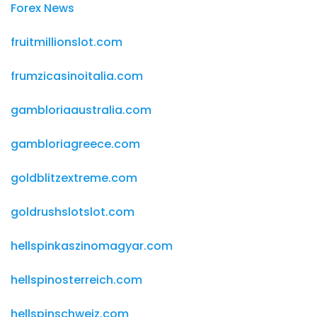
Forex News
fruitmillionslot.com
frumzicasinoitalia.com
gambloriaaustralia.com
gambloriagreece.com
goldblitzextreme.com
goldrushslotslot.com
hellspinkaszinomagyar.com
hellspinosterreich.com
hellspinschweiz.com