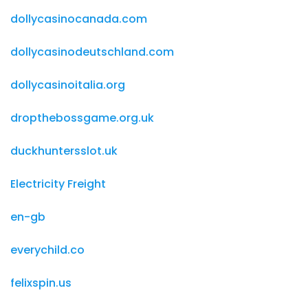
dollycasinocanada.com
dollycasinodeutschland.com
dollycasinoitalia.org
dropthebossgame.org.uk
duckhuntersslot.uk
Electricity Freight
en-gb
everychild.co
felixspin.us