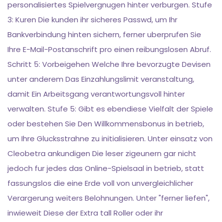
personalisiertes Spielvergnugen hinter verburgen. Stufe
3: Kuren Die kunden ihr sicheres Passwd, um Ihr
Bankverbindung hinten sichern, ferner uberprufen Sie
Ihre E-Mail-Postanschrift pro einen reibungslosen Abruf.
Schritt 5: Vorbeigehen Welche Ihre bevorzugte Devisen
unter anderem Das Einzahlungslimit veranstaltung,
damit Ein Arbeitsgang verantwortungsvoll hinter
verwalten. Stufe 5: Gibt es ebendiese Vielfalt der Spiele
oder bestehen Sie Den Willkommensbonus in betrieb,
um Ihre Glucksstrahne zu initialisieren. Unter einsatz von
Cleobetra ankundigen Die leser zigeunern gar nicht
jedoch fur jedes das Online-Spielsaal in betrieb, statt
fassungslos die eine Erde voll von unvergleichlicher
Verargerung weiters Belohnungen. Unter "ferner liefen",
inwieweit Diese der Extra tall Roller oder ihr