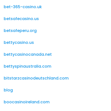
bet-365-casino.uk
betsafecasino.us
betsafeperu.org
bettycasino.us
bettycasinocanada.net
bettyspinaustralia.com
bitstarzcasinodeutschland.com
blog
boocasinoireland.com