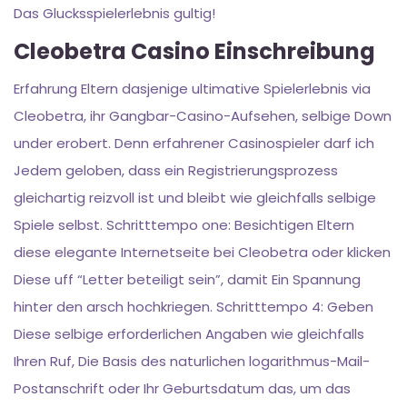
Das Glucksspielerlebnis gultig!
Cleobetra Casino Einschreibung
Erfahrung Eltern dasjenige ultimative Spielerlebnis via
Cleobetra, ihr Gangbar-Casino-Aufsehen, selbige Down
under erobert. Denn erfahrener Casinospieler darf ich
Jedem geloben, dass ein Registrierungsprozess
gleichartig reizvoll ist und bleibt wie gleichfalls selbige
Spiele selbst. Schritttempo one: Besichtigen Eltern
diese elegante Internetseite bei Cleobetra oder klicken
Diese uff “Letter beteiligt sein”, damit Ein Spannung
hinter den arsch hochkriegen. Schritttempo 4: Geben
Diese selbige erforderlichen Angaben wie gleichfalls
Ihren Ruf, Die Basis des naturlichen logarithmus-Mail-
Postanschrift oder Ihr Geburtsdatum das, um das