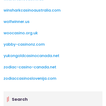
winsharkcasinoaustralia.com
wolfwinner.us
woocasino.org.uk
yabby-casinonz.com
yukongoldcasinocanada.net
zodiac-casino-canada.net
zodiaccasinoslovenija.com
Search