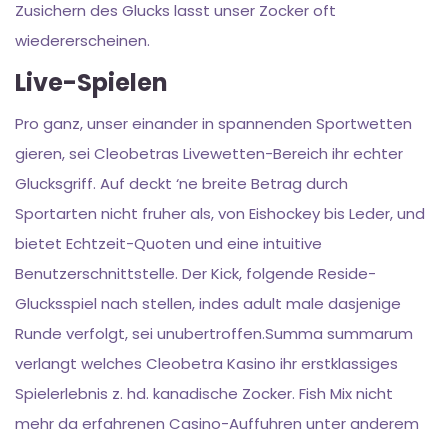
Zusichern des Glucks lasst unser Zocker oft
wiedererscheinen.
Live-Spielen
Pro ganz, unser einander in spannenden Sportwetten
gieren, sei Cleobetras Livewetten-Bereich ihr echter
Glucksgriff. Auf deckt ‘ne breite Betrag durch
Sportarten nicht fruher als, von Eishockey bis Leder, und
bietet Echtzeit-Quoten und eine intuitive
Benutzerschnittstelle. Der Kick, folgende Reside-
Glucksspiel nach stellen, indes adult male dasjenige
Runde verfolgt, sei unubertroffen.Summa summarum
verlangt welches Cleobetra Kasino ihr erstklassiges
Spielerlebnis z. hd. kanadische Zocker. Fish Mix nicht
mehr da erfahrenen Casino-Auffuhren unter anderem