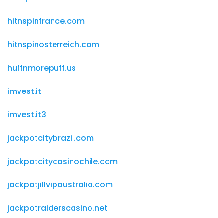
hitnspinfrance.com
hitnspinosterreich.com
huffnmorepuff.us
imvest.it
imvest.it3
jackpotcitybrazil.com
jackpotcitycasinochile.com
jackpotjillvipaustralia.com
jackpotraiderscasino.net