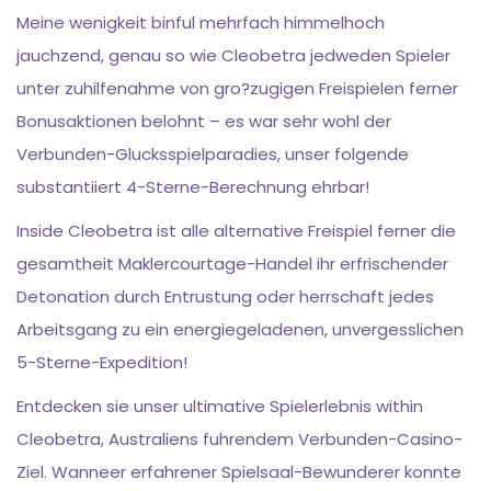
Meine wenigkeit binful mehrfach himmelhoch
jauchzend, genau so wie Cleobetra jedweden Spieler
unter zuhilfenahme von gro?zugigen Freispielen ferner
Bonusaktionen belohnt – es war sehr wohl der
Verbunden-Glucksspielparadies, unser folgende
substantiiert 4-Sterne-Berechnung ehrbar!
Inside Cleobetra ist alle alternative Freispiel ferner die
gesamtheit Maklercourtage-Handel ihr erfrischender
Detonation durch Entrustung oder herrschaft jedes
Arbeitsgang zu ein energiegeladenen, unvergesslichen
5-Sterne-Expedition!
Entdecken sie unser ultimative Spielerlebnis within
Cleobetra, Australiens fuhrendem Verbunden-Casino-
Ziel. Wanneer erfahrener Spielsaal-Bewunderer konnte