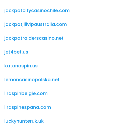
jackpotcitycasinochile.com
jackpotjillvipaustralia.com
jackpotraiderscasino.net
jet4bet.us
katanaspin.us
lemoncasinopolska.net
liraspinbelgie.com
liraspinespana.com
luckyhunteruk.uk